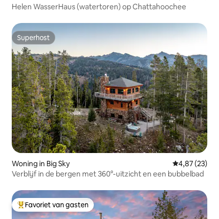
Helen WasserHaus (watertoren) op Chattahoochee
Superhost
Superhost
Woning in Big Sky
Gemiddelde be
4,87 (23)
Verblijf in de bergen met 360°-uitzicht en een bubbelbad
Favoriet van gasten
Topfavoriet van gasten