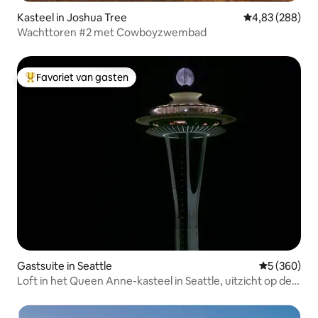
Kasteel in Joshua Tree
Gemiddelde beo
4,83 (288)
Wachttoren #2 met Cowboyzwembad
Favoriet van gasten
Topfavoriet van gasten
Gastsuite in Seattle
Gemiddelde 
5 (360)
Loft in het Queen Anne-kasteel in Seattle, uitzicht op de
Space Needle