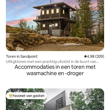
Toren in Sandpoint
Gemiddelde beo
4,98 (209)
Uitkijktoren met een prachtig uitzicht in de buurt van
Accommodaties in een toren met
Schweitzer!
wasmachine en -droger
Favoriet van gasten
Topfavoriet van gasten