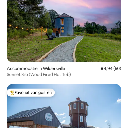
Accommodatie in Wildersville
Gemiddelde be
4,94 (50)
Sunset Silo (Wood Fired Hot Tub)
Favoriet van gasten
Topfavoriet van gasten