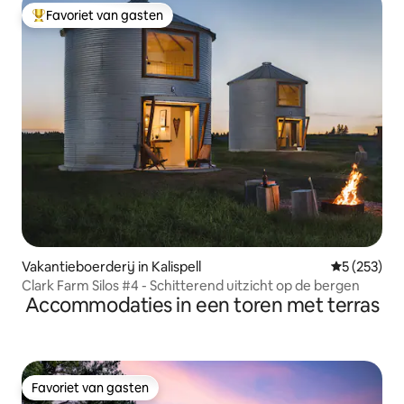
Favoriet van gasten
Topfavoriet van gasten
Vakantieboerderij in Kalispell
Gemiddelde 
5 (253)
Clark Farm Silos #4 - Schitterend uitzicht op de bergen
Accommodaties in een toren met terras
Favoriet van gasten
Favoriet van gasten