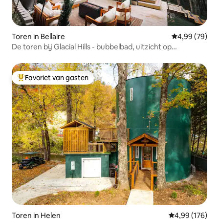
Toren in Bellaire
Gemiddelde be
4,99 (79)
De toren bij Glacial Hills - bubbelbad, uitzicht op
boomtoppen
Favoriet van gasten
Topfavoriet van gasten
Toren in Helen
Gemiddelde beo
4,99 (176)