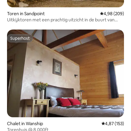
Toren in Sandpoint
Gemiddelde beo
4,98 (209)
Uitkijktoren met een prachtig uitzicht in de buurt van
Schweitzer!
Superhost
Superhost
Chalet in Wanship
Gemiddelde beo
4,87 (153)
Torenhuis @ 8.000ft