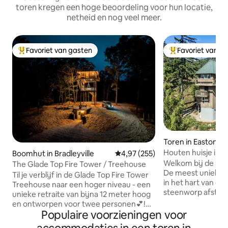
toren kregen een hoge beoordeling voor hun locatie,
netheid en nog veel meer.
Favoriet van gasten
Favoriet van g
Topfavoriet van gasten
Topfavoriet van 
Toren in Easton
Houten huisje in d
Boomhut in Bradleyville
Gemiddelde beoordeling van 4,9
4,97 (255)
Kachess
Welkom bij de Mo
The Glade Top Fire Tower / Treehouse
De meest unieke p
Til je verblijf in de Glade Top Fire Tower
in het hart van de
Treehouse naar een hoger niveau - een
steenworp afstand
unieke retraite van bijna 12 meter hoog
Geniet van een ei
en ontworpen voor twee personen💕!
dan vier hectare i
Populaire voorzieningen voor
Deze romantische accommodatie is
verdiepingen met 
geïnspireerd op historische uitkijktorens