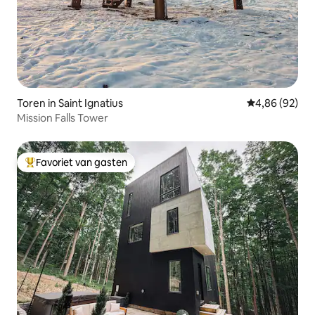
Toren in Saint Ignatius
Gemiddelde be
4,86 (92)
Mission Falls Tower
Favoriet van gasten
Topfavoriet van gasten