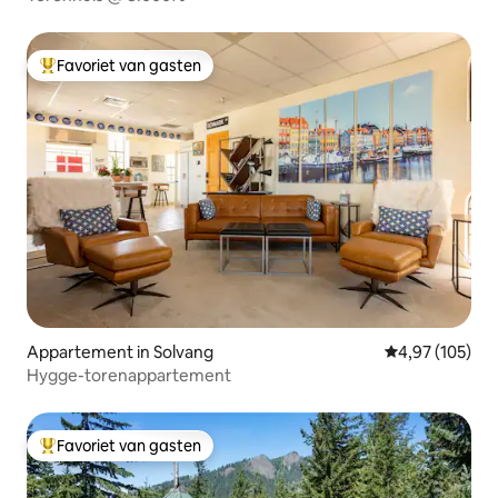
Favoriet van gasten
Topfavoriet van gasten
Appartement in Solvang
Gemiddelde beo
4,97 (105)
Hygge-torenappartement
Favoriet van gasten
Topfavoriet van gasten