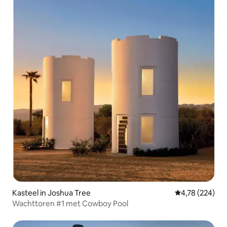
Kasteel in Joshua Tree
Gemiddelde beo
4,78 (224)
Wachttoren #1 met Cowboy Pool