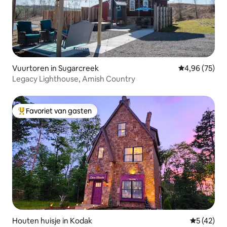
Vuurtoren in Sugarcreek
Gemiddelde be
4,96 (75)
Legacy Lighthouse, Amish Country
Favoriet van gasten
Topfavoriet van gasten
Houten huisje in Kodak
Gemiddelde
5 (42)