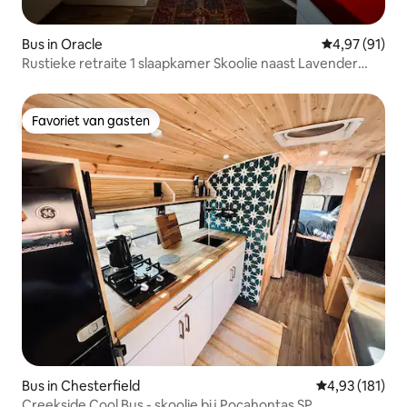
Bus in Oracle
Gemiddelde be
4,97 (91)
Rustieke retraite 1 slaapkamer Skoolie naast Lavender
Farm
Favoriet van gasten
Favoriet van gasten
Bus in Chesterfield
Gemiddelde beo
4,93 (181)
Creekside Cool Bus - skoolie bij Pocahontas SP