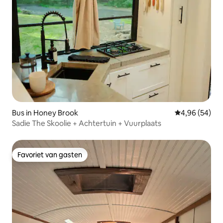
Bus in Honey Brook
Gemiddelde be
4,96 (54)
Sadie The Skoolie + Achtertuin + Vuurplaats
Favoriet van gasten
Favoriet van gasten