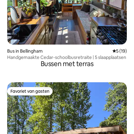
Bus in Bellingham
Gemiddelde
5 (19)
Handgemaakte Cedar-schoolbusretraite | 5 slaapplaatsen
Bussen met terras
Favoriet van gasten
Favoriet van gasten