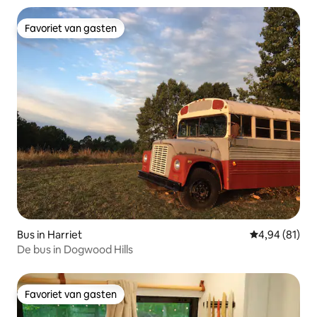
Favoriet van gasten
Favoriet van gasten
Bus in Harriet
Gemiddelde be
4,94 (81)
De bus in Dogwood Hills
Favoriet van gasten
Favoriet van gasten