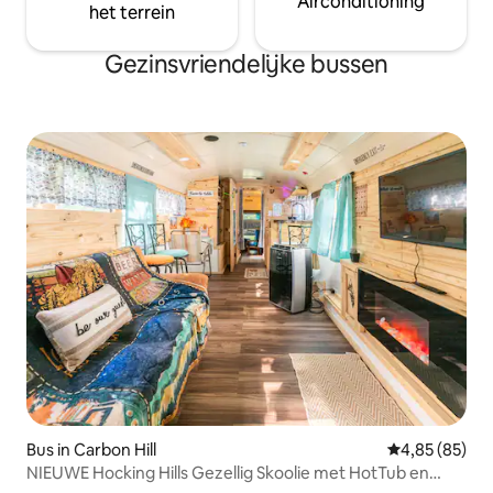
Airconditioning
het terrein
Gezinsvriendelijke bussen
Bus in Carbon Hill
Gemiddelde be
4,85 (85)
NIEUWE Hocking Hills Gezellig Skoolie met HotTub en