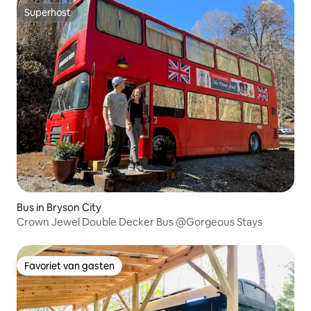
Superhost
Superhost
Bus in Bryson City
Crown Jewel Double Decker Bus @Gorgeous Stays
Favoriet van gasten
Favoriet van gasten