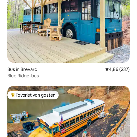
Bus in Brevard
Gemiddelde beo
4,86 (237)
Blue Ridge-bus
Favoriet van gasten
Topfavoriet van gasten