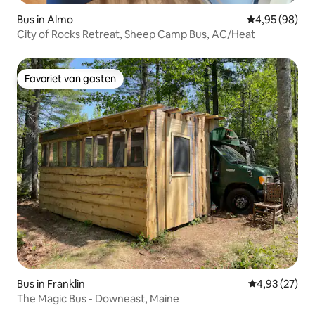
Bus in Almo
Gemiddelde be
4,95 (98)
City of Rocks Retreat, Sheep Camp Bus, AC/Heat
Favoriet van gasten
Favoriet van gasten
Bus in Franklin
Gemiddelde be
4,93 (27)
The Magic Bus - Downeast, Maine