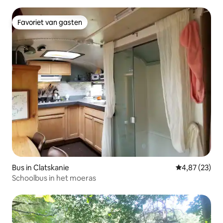
WiFi!
Favoriet van gasten
Favoriet van gasten
Bus in Clatskanie
Gemiddelde be
4,87 (23)
Schoolbus in het moeras