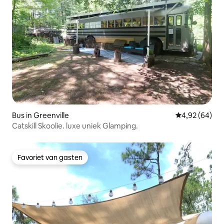
Bus in Greenville
Gemiddelde be
4,92 (64)
Catskill Skoolie. luxe uniek Glamping.
Favoriet van gasten
Favoriet van gasten