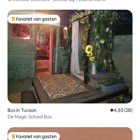
Favoriet van gasten
Topfavoriet van gasten
Bus in Tucson
Gemiddelde be
4,93 (28)
De Magic School Bus
Favoriet van gasten
Topfavoriet van gasten