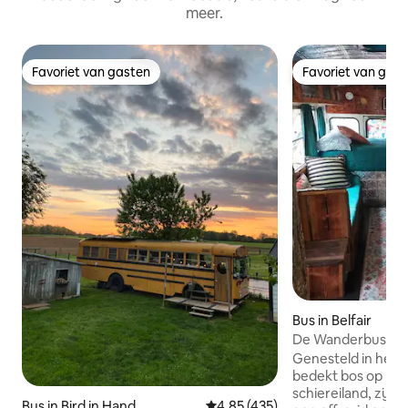
meer.
Favoriet van gasten
Favoriet van gas
Favoriet van gasten
Favoriet van gas
Bus in Belfair
De Wanderbus in h
Genesteld in het 
bedekt bos op he
schiereiland, zijn
Bus in Bird in Hand
Gemiddelde beoordeling van 4,8
4,85 (435)