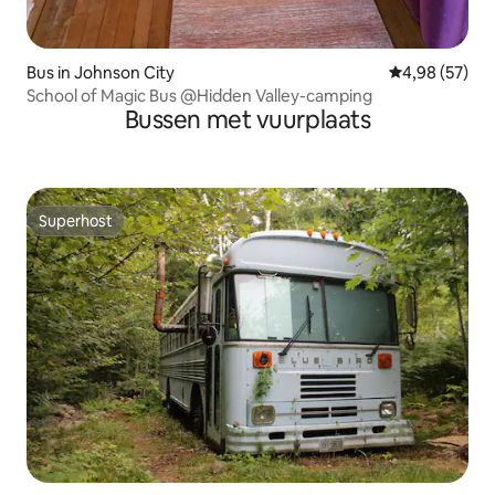
Bus in Johnson City
Gemiddelde be
4,98 (57)
School of Magic Bus @Hidden Valley-camping
Bussen met vuurplaats
Superhost
Superhost