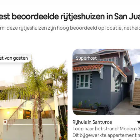
est beoordeelde rijtjeshuizen in San Ju
m: deze rijtjeshuizen zijn hoog beoordeeld op locatie, nethei
iet van gasten
Superhost
iet van gasten
Superhost
Rijhuis in Santurce
G
Loop naar het strand! Modern 3
met gratis wifi
Dit bijgewerkte appartement 