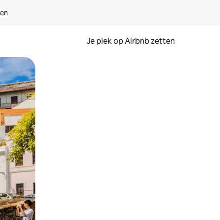
ven
Je plek op Airbnb zetten
en of swipen.