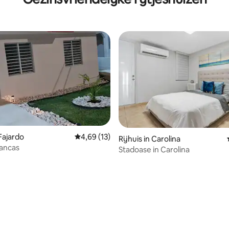
 Fajardo
Gemiddelde beoordeling van 4,69 op 5, 13 r
4,69 (13)
Rijhuis in Carolina
lancas
Stadoase in Carolina
g van 4,47 op 5, 87 recensies