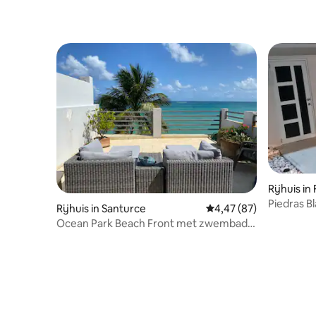
minuten naar het oude San Juan 🚘45
minuten naar Fajardo 🚘60 minuten naar
Culebra Veerboot
Rijhuis in
Piedras B
Rijhuis in Santurce
Gemiddelde beoordelin
4,47 (87)
Ocean Park Beach Front met zwembad
We doen lange termijn