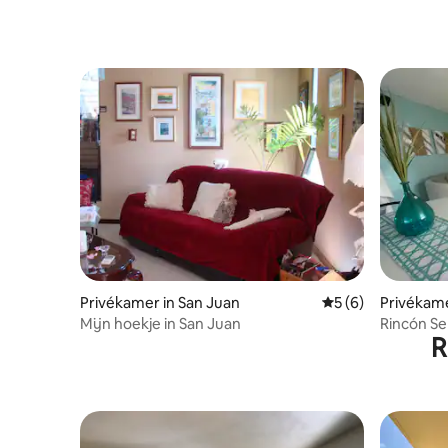
Privékamer in San Juan
Gemiddelde beoord
5 (6)
Privékam
Mijn hoekje in San Juan
Rincón S
R