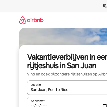
Ga
direct
naar
inhoud
Vakantieverblijven in ee
rijtjeshuis in San Juan
Vind en boek bijzondere rijtjeshuizen op Airb
Locatie
Wanneer er resultaten beschikbaar zijn, maak je 
Aankomst