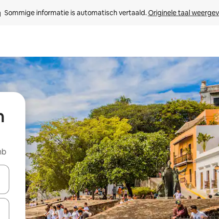
Sommige informatie is automatisch vertaald. 
Originele taal weerge
n
nb
een keuze met je de pijltjestoetsen omhoog en omlaag, óf door te tikk