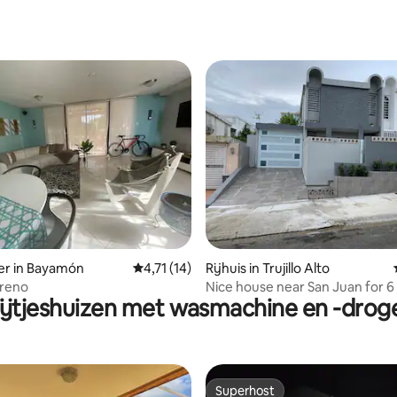
eling van 5 op 5, 6 recensies
er in Bayamón
Gemiddelde beoordeling van 4,71 op 5, 14 r
4,71 (14)
Rijhuis in Trujillo Alto
ereno
Nice house near San Juan for 6
ijtjeshuizen met wasmachine en -drog
Superhost