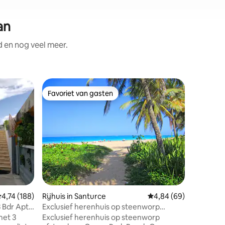
an
d en nog veel meer.
Rijhuis i
Favoriet van gasten
Favor
Favoriet van gasten
Topfavo
Ocean Pa
steenwor
Dit heren
Ocean Par
van Puert
groepsre
zijn naar
herenhuis
wat bete
een veilig
Privépar
emiddelde beoordeling van 4,74 op 5, 188 recensies
4,74 (188)
Rijhuis in Santurce
Gemiddelde beoordelin
4,84 (69)
accommod
van de l
 Bdr Apt
Exclusief herenhuis op steenworp
Je hebt e
afstand van het strand
met 3
Exclusief herenhuis op steenworp
oceaan e