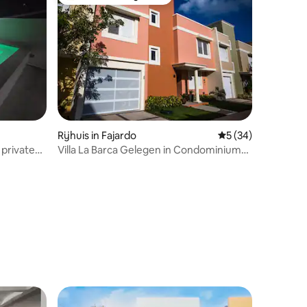
Topfavoriet van gasten
ecensies
Rijhuis in Fajardo
Gemiddelde beoorde
5 (34)
 private
Villa La Barca Gelegen in Condominium
Siete Mares