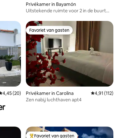
Privékamer in Bayamón
Uitstekende ruimte voor 2 in de buurt
van winkelcentra
Favoriet van gasten
Favoriet van gasten
ecensies
Gemiddelde beoordeling van 4,45 op 5, 20 recensies
4,45 (20)
Privékamer in Carolina
Gemiddelde beoordelin
4,91 (112)
Zen nabij luchthaven apt4
er
Favoriet van gasten