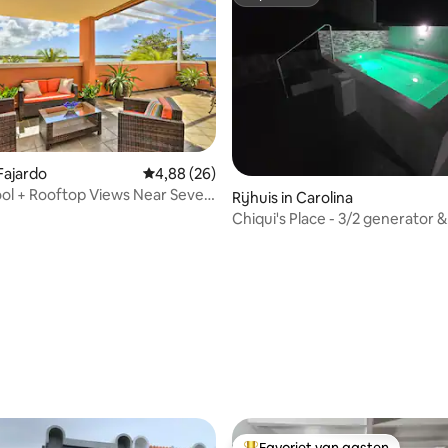
Superhost
 Fajardo
Gemiddelde beoordeling van 4,88 op 5, 26 r
4,88 (26)
ool + Rooftop Views Near Seven
Rijhuis in Carolina
ch
Chiqui's Place - 3/2 generator &
pool.
g van 4,58 op 5, 83 recensies
Favoriet van gasten