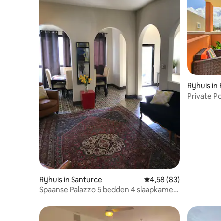
Rijhuis in
Private P
Seas Bea
Rijhuis in Santurce
Gemiddelde beoordelin
4,58 (83)
Spaanse Palazzo 5 bedden 4 slaapkamers
Stadswoning 2 badkamers