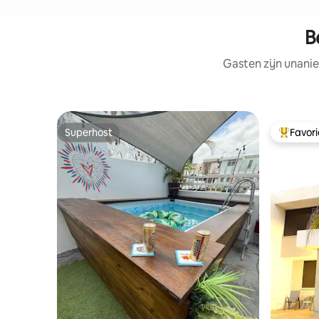
B
Gasten zijn unanie
Superhost
Favor
Superhost
Topfavor