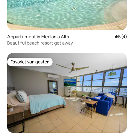
Appartement in Medianía Alta
Gemiddeld
5 (4)
Beautiful beach resort get away
Favoriet van gasten
Favoriet van gasten