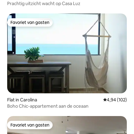
Prachtig uitzicht wacht op Casa Luz
Favoriet van gasten
Favoriet van gasten
Flat in Carolina
Gemiddelde beo
4,94 (102)
Boho Chic-appartement aan de oceaan
Favoriet van gasten
Favoriet van gasten