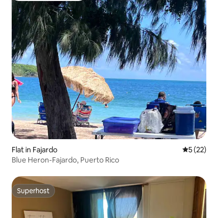
Flat in Fajardo
Gemiddelde
5 (22)
Blue Heron-Fajardo, Puerto Rico
Superhost
Superhost