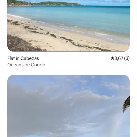
Flat in Cabezas
Gemiddelde b
3,67 (3)
Oceanside Condo