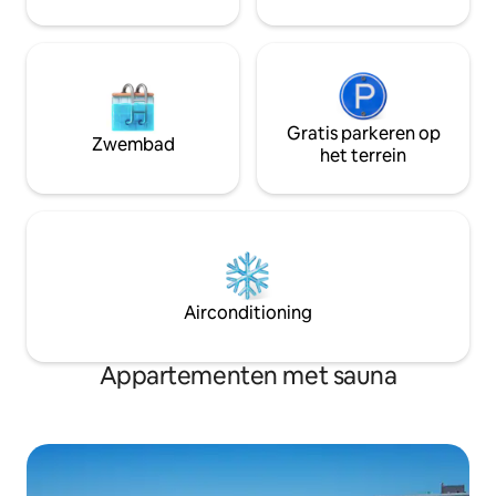
Sushi PR (sp
Gratis parkeren op
Zwembad
het terrein
Airconditioning
Appartementen met sauna