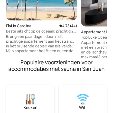
Flat in Carolina
Gemiddelde beoordeling van 4,
4,73 (44)
Beste uitzicht op de oceaan: prachtig 2
Appartement in F
BR apt-WIFI-FreePark
Breng een paar dagen door in dit
Top Luxe Oceanvie
prachtige appartement aan het strand,
gerenoveerd en n
Appartement met 
in het bruisende gebied van Isla Verde.
met een prachtig 
Mijn appartement heeft een queensize
en de jachthaven.
bed, twee eenpersoonsbedden en een
maximaal 8 person
slaapbank voor twee personen. Het
Populaire voorzieningen voor
uitgeruste voorzi
heeft een uitgeruste keuken en een
toegang tot de lift
accommodaties met sauna in San Juan
prachtig uitzicht op de Atlantische
3 zwembadcomplex
Oceaan. Het gebouw ligt op vijf minuten
oostkust van het p
rijden van de luchthaven, direct naast
Rico. Wandeling n
het Courtyard Marriott Hotel. Het strand
restaurants! 5 min
ligt direct aan je achtertuin, het gebied
Seven Seas Beach!
van Condado ligt op vijf kilometer
parkeerplaatsen. Wij kunnen een
afstand en Old San Juan ligt op acht
privéboottocht na
kilometer afstand. Er zijn restaurants op
eiland aanbieden!
Keuken
Wifi
loopafstand.
Sushi Dinner Perf