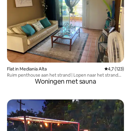
Flat in Medianía Alta
Gemiddelde b
4,7 (123)
Ruim penthouse aan het strand | Lopen naar het strand
Woningen met sauna
en uitzicht