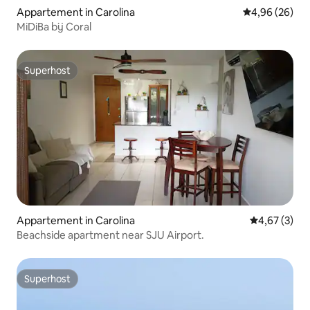
Appartement in Carolina
Gemiddelde be
4,96 (26)
MiDiBa bij Coral
Superhost
Superhost
Appartement in Carolina
Gemiddelde b
4,67 (3)
Beachside apartment near SJU Airport.
Superhost
Superhost