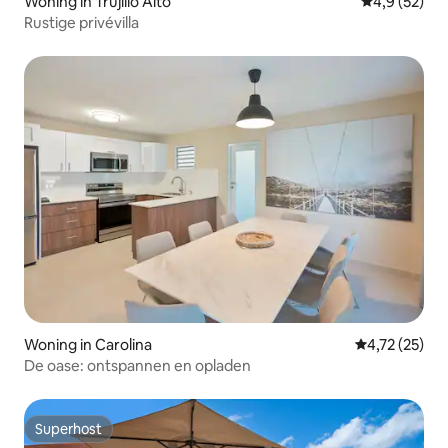
Woning in Trujillo Alto
Gemiddelde b
4,9 (52)
Rustige privévilla
Woning in Carolina
Gemiddelde be
4,72 (25)
De oase: ontspannen en opladen
Superhost
Superhost