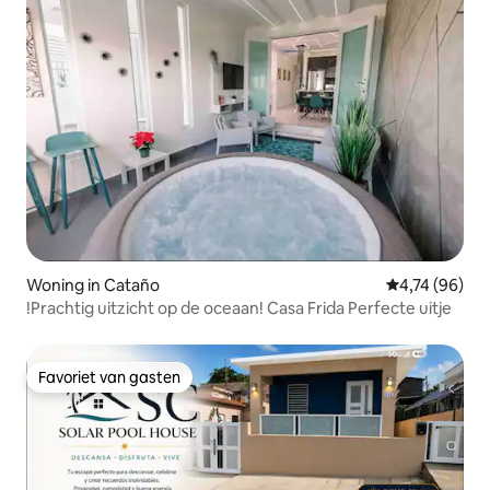
Woning in Cataño
Gemiddelde be
4,74 (96)
!Prachtig uitzicht op de oceaan! Casa Frida Perfecte uitje
Favoriet van gasten
Favoriet van gasten