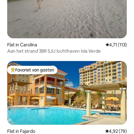
Flat in Carolina
Gemiddelde be
4,71 (113)
Aan het strand 3BR SJU luchthaven Isla Verde
Favoriet van gasten
Topfavoriet van gasten
Flat in Fajardo
Gemiddelde be
4,92 (79)