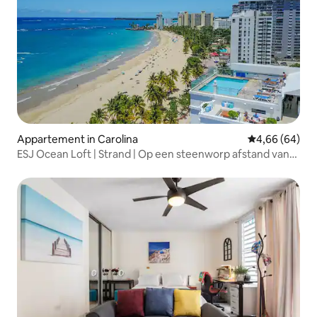
Appartement in Carolina
Gemiddelde be
4,66 (64)
ESJ Ocean Loft | Strand | Op een steenworp afstand van
Fairmont Hotel