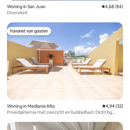
Woning in San Juan
Gemiddelde be
4,68 (84)
Diversiteit
Favoriet van gasten
Favoriet van gasten
Woning in Medianía Alta
Gemiddelde be
4,94 (32)
Privédakterras met zeezicht en bubbelbad | Dicht bij
stranden