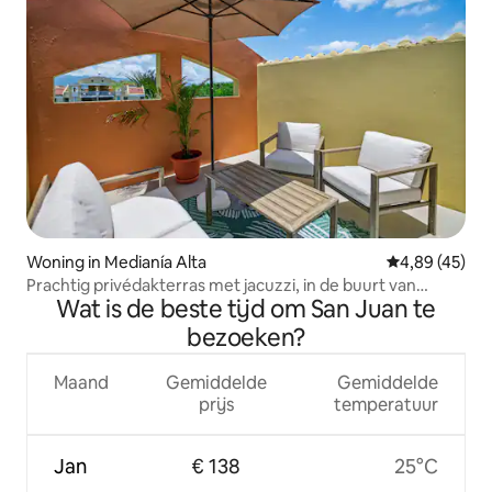
Woning in Medianía Alta
Gemiddelde be
4,89 (45)
Prachtig privédakterras met jacuzzi, in de buurt van
Wat is de beste tijd om San Juan te
stranden
bezoeken?
Maand
Gemiddelde
Gemiddelde
prijs
temperatuur
Jan
€ 138
25°C