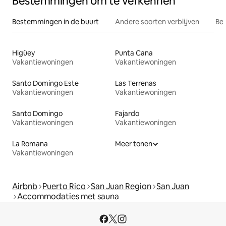
Bestemmingen om te verkennen
Bestemmingen in de buurt
Andere soorten verblijven
Bes
Higüey
Punta Cana
Vakantiewoningen
Vakantiewoningen
Santo Domingo Este
Las Terrenas
Vakantiewoningen
Vakantiewoningen
Santo Domingo
Fajardo
Vakantiewoningen
Vakantiewoningen
La Romana
Meer tonen
Vakantiewoningen
Airbnb
Puerto Rico
San Juan Region
San Juan
Accommodaties met sauna