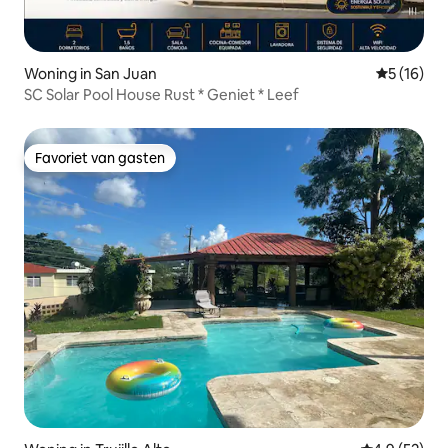
Woning in San Juan
Gemiddelde
5 (16)
SC Solar Pool House Rust * Geniet * Leef
Favoriet van gasten
Favoriet van gasten