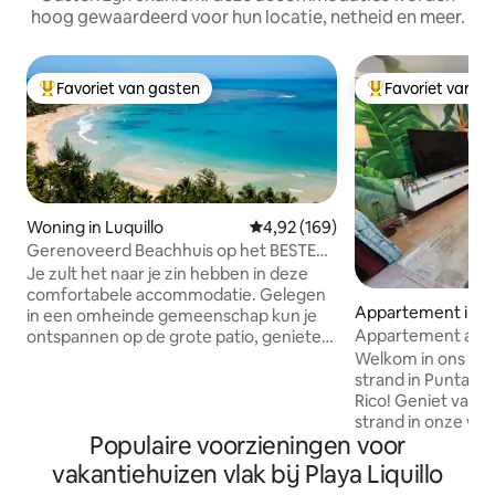
hoog gewaardeerd voor hun locatie, netheid en meer.
Favoriet van gasten
Favoriet van g
Topfavoriet van gasten
Topfavoriet van 
Woning in Luquillo
Gemiddelde beoordeling van 4,9
4,92 (169)
Gerenoveerd Beachhuis op het BESTE
strand van Puerto Rico
Je zult het naar je zin hebben in deze
comfortabele accommodatie. Gelegen
Appartement in P
in een omheinde gemeenschap kun je
era Luquillo PR
Appartement aan h
ontspannen op de grote patio, genieten
van de voorzieningen van de
Welkom in ons ap
gemeenschap of naar een van de
strand in Punta Ba
mooiste stranden van het eiland lopen -
Rico! Geniet van d
Playa Azul. De community heeft een
strand in onze wo
Populaire voorzieningen voor
ontspannen sfeer en we hopen dat je er
slaapkamers en 2
net zoveel van houdt als wij! Afstanden
eerste verdieping.
vakantiehuizen vlak bij Playa Liquillo
tot belangrijke bestemmingen Strand:
van Punta Bandera