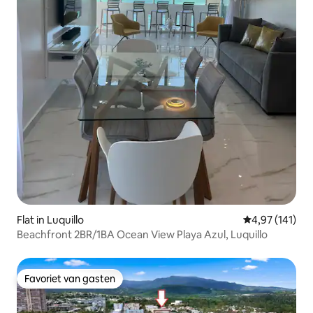
Flat in Luquillo
Gemiddelde beo
4,97 (141)
Beachfront 2BR/1BA Ocean View Playa Azul, Luquillo
Favoriet van gasten
Favoriet van gasten