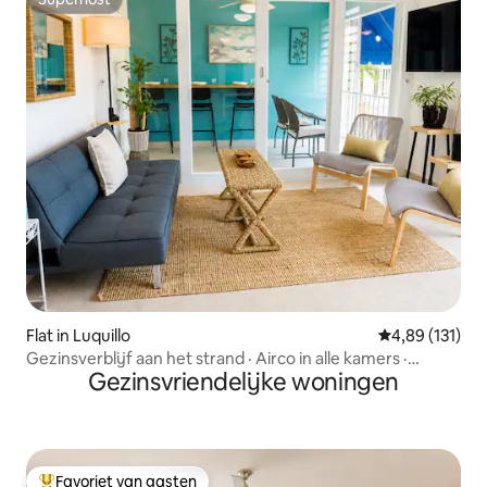
Superhost
Flat in Luquillo
Gemiddelde beo
4,89 (131)
Gezinsverblijf aan het strand · Airco in alle kamers ·
Gezinsvriendelijke woningen
Gerenoveerd
Favoriet van gasten