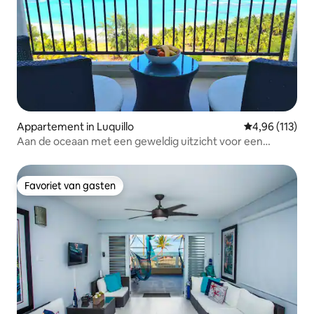
Appartement in Luquillo
Gemiddelde beo
4,96 (113)
Aan de oceaan met een geweldig uitzicht voor een
perfect verblijf.
Favoriet van gasten
Favoriet van gasten