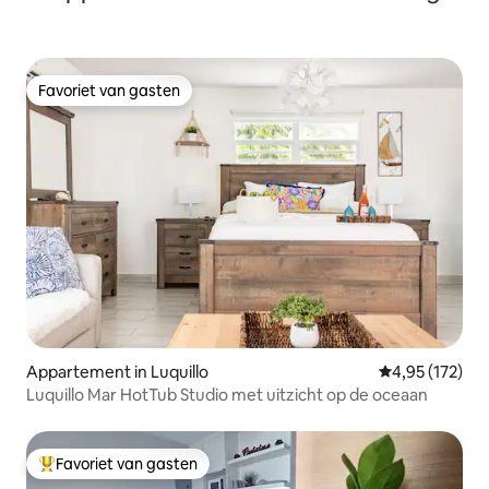
Favoriet van gasten
Favoriet van gasten
Appartement in Luquillo
Gemiddelde beo
4,95 (172)
Luquillo Mar HotTub Studio met uitzicht op de oceaan
Favoriet van gasten
Topfavoriet van gasten