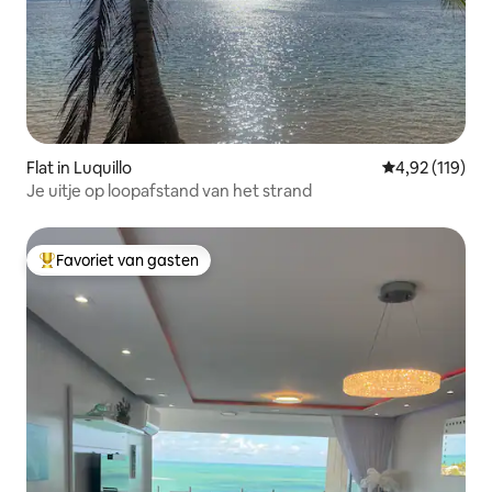
Flat in Luquillo
Gemiddelde beo
4,92 (119)
Je uitje op loopafstand van het strand
Favoriet van gasten
Topfavoriet van gasten