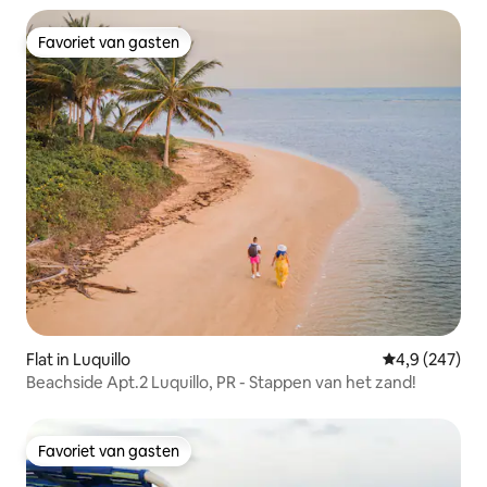
Favoriet van gasten
Favoriet van gasten
Flat in Luquillo
Gemiddelde be
4,9 (247)
Beachside Apt.2 Luquillo, PR - Stappen van het zand!
Favoriet van gasten
Favoriet van gasten