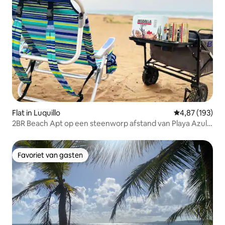
Flat in Luquillo
Gemiddelde beo
4,87 (193)
2BR Beach Apt op een steenworp afstand van Playa Azul,
Luquillo
Favoriet van gasten
Favoriet van gasten