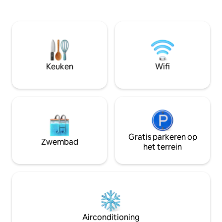
vijf minuten lopen El Yunque
helderste water ov
regenwoud: 15 minuten rijden
gezinnen en kinder
Luchthaven SJU: 30 minuten rijden Het
brengt je naar he
oude San Juan en Forts: 45 minuten
regenwoud El Yun
rijden Veerbootterminal naar buitenste
weelderige paden,
eilanden: 20 minuten rijden Bio Bay: 20
adembenemende v
minuten rijden
appartement ligt o
Keuken
Wifi
restaurants, bars 
voorproefje van de
Gratis parkeren op
Zwembad
het terrein
Airconditioning