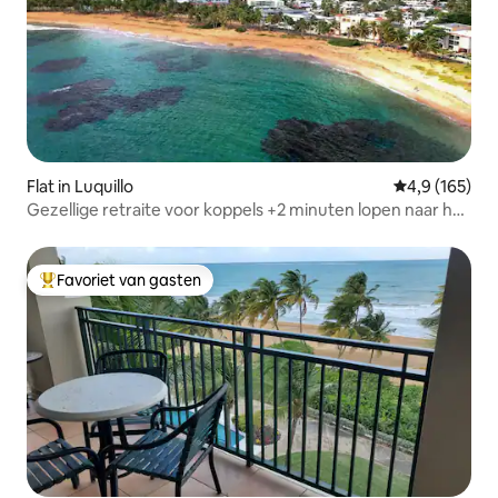
Flat in Luquillo
Gemiddelde be
4,9 (165)
Gezellige retraite voor koppels +2 minuten lopen naar het
strand
Favoriet van gasten
Topfavoriet van gasten