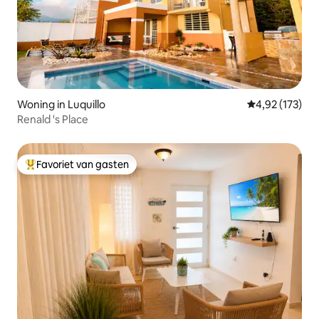
Woning in Luquillo
Gemiddelde beo
4,92 (173)
Renald 's Place
Favoriet van gasten
Topfavoriet van gasten