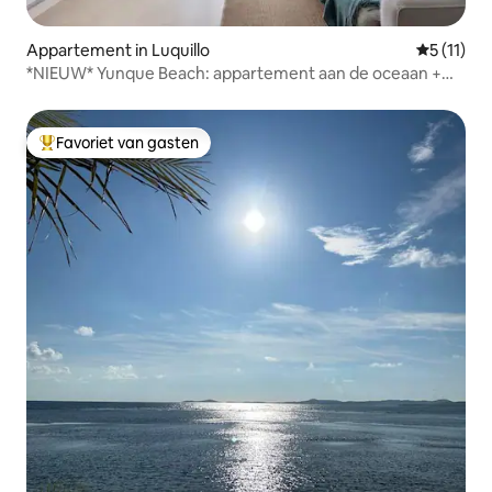
Appartement in Luquillo
Gemiddeld
5 (11)
*NIEUW* Yunque Beach: appartement aan de oceaan +
zwembad
Favoriet van gasten
Topfavoriet van gasten