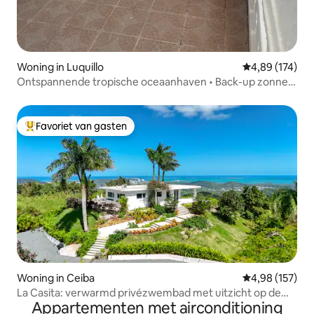
Woning in Luquillo
Gemiddelde beo
4,89 (174)
Ontspannende tropische oceaanhaven • Back-up zonne-
energie
Favoriet van gasten
Topfavoriet van gasten
Woning in Ceiba
Gemiddelde beo
4,98 (157)
La Casita: verwarmd privézwembad met uitzicht op de
Appartementen met airconditioning
oceaan