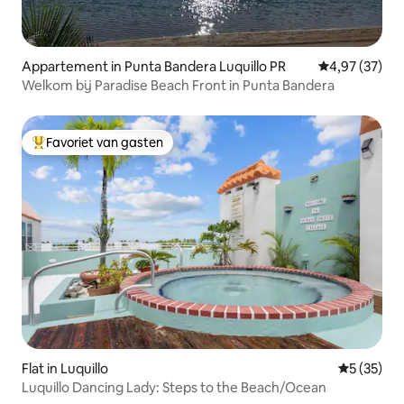
Appartement in Punta Bandera Luquillo PR
Gemiddelde be
4,97 (37)
Welkom bij Paradise Beach Front in Punta Bandera
Favoriet van gasten
Topfavoriet van gasten
Flat in Luquillo
Gemiddelde
5 (35)
Luquillo Dancing Lady: Steps to the Beach/Ocean