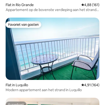
Flat in Río Grande
Gemiddelde beo
4,88 (161)
Appartement op de bovenste verdieping aan het strand
naast Wyndham Hotel
Favoriet van gasten
Favoriet van gasten
Flat in Luquillo
Gemiddelde beo
4,91 (164)
Modern appartement aan het strand in Luquillo
Superhost