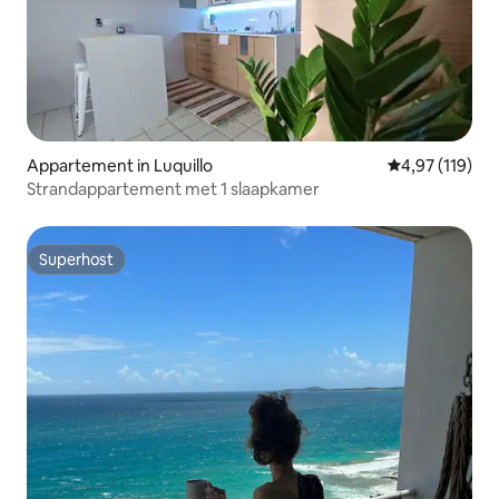
Appartement in Luquillo
Gemiddelde beo
4,97 (119)
Strandappartement met 1 slaapkamer
Superhost
Superhost