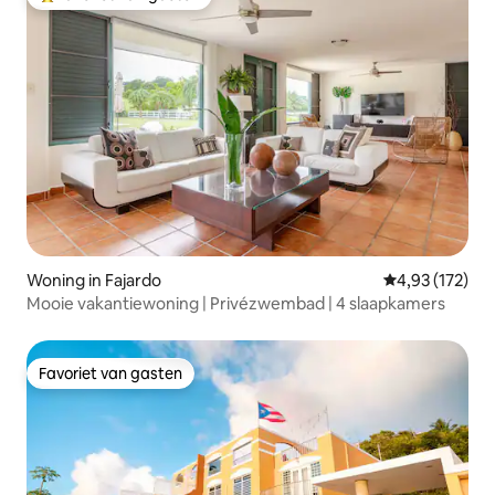
Topfavoriet van gasten
Woning in Fajardo
Gemiddelde beo
4,93 (172)
Mooie vakantiewoning | Privézwembad | 4 slaapkamers
Favoriet van gasten
Favoriet van gasten