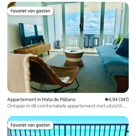
Favoriet van gasten
Favoriet van gasten
Appartement in Mata de Plátano
Gemiddelde beo
4,94 (341)
Ontspan in dit comfortabele appartement met uitzicht op
de oceaan
Favoriet van gasten
Favoriet van gasten