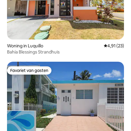
Woning in Luquillo
Gemiddelde be
4,91 (23)
Bahía Blessings Strandhuis
Favoriet van gasten
Favoriet van gasten