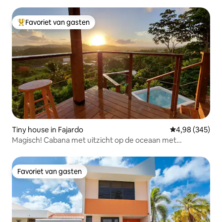
Favoriet van gasten
Topfavoriet van gasten
Tiny house in Fajardo
Gemiddelde beo
4,98 (345)
Magisch! Cabana met uitzicht op de oceaan met
zwembadspa op de berg
Favoriet van gasten
Favoriet van gasten