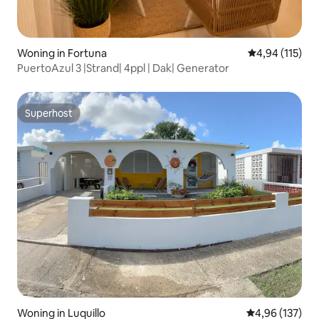
Woning in Fortuna
Gemiddelde beo
4,94 (115)
PuertoAzul 3 |Strand| 4ppl | Dak| Generator
Superhost
Superhost
Woning in Luquillo
Gemiddelde beo
4,96 (137)