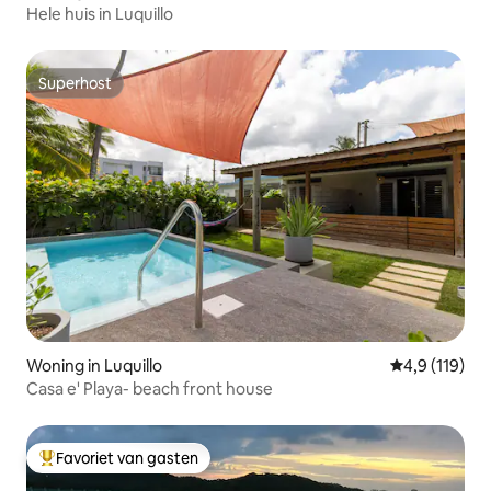
Hele huis in Luquillo
Superhost
Superhost
Woning in Luquillo
Gemiddelde b
4,9 (119)
Casa e' Playa- beach front house
Favoriet van gasten
Topfavoriet van gasten