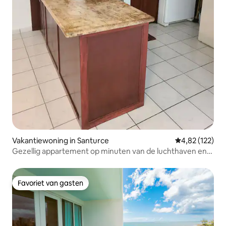
Vakantiewoning in Santurce
Gemiddelde beo
4,82 (122)
Gezellig appartement op minuten van de luchthaven en
het strand
Favoriet van gasten
Favoriet van gasten