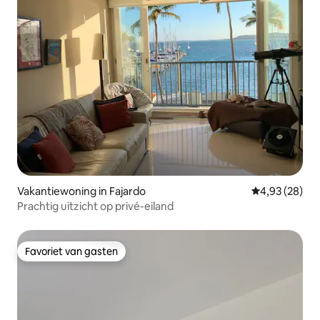
Vakantiewoning in Fajardo
Gemiddelde be
4,93 (28)
Prachtig uitzicht op privé-eiland
Favoriet van gasten
Favoriet van gasten