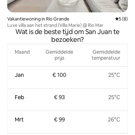
Vakantiewoning in Río Grande
Gemiddeld
5 (8)
Luxe villa aan het strand (Villa Marie) @ Rio Mar
Wat is de beste tijd om San Juan te
bezoeken?
Maand
Gemiddelde
Gemiddelde
prijs
temperatuur
Jan
€ 100
25°C
Feb
€ 93
25°C
Mrt
€ 99
26°C