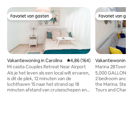
Favoriet van gasten
Favoriet van gas
Favoriet van gasten
Favoriet van gas
Vakantiewoning in Carolina
Gemiddelde beoordeling van 4,8
4,86 (164)
Vakantiewoning in
Mi casita Couples Retreat Near Airport
Marina 2BTownhm 
van boottochten n
Als je het leven als een local wilt ervaren,
5,000 GALLON CI
is dit de plek, 12 minuten van de
2 bedroom and 1 
luchthaven 15 naar het strand op 18
the Marina. Step
minuten afstand van cruiseschepen en
Tours and Charter 
het oude San Juan en 19 minuten van de
Beaches in nearby
choliseo voor concerten, supermarkt op
5 minute ride to t
loopafstand, bakker, restaurants,
Kayak Tour. Reno
wendy's en een winkelcentrum,
Restaurants. Gat
openbaar vervoer is zeer eenvoudig,
Pool, Children Par
zeer betaalbaar en 24/7. We bieden veilig
Basketball Court a
licht, we hebben zonnepanelen. We
20 minute ride to 