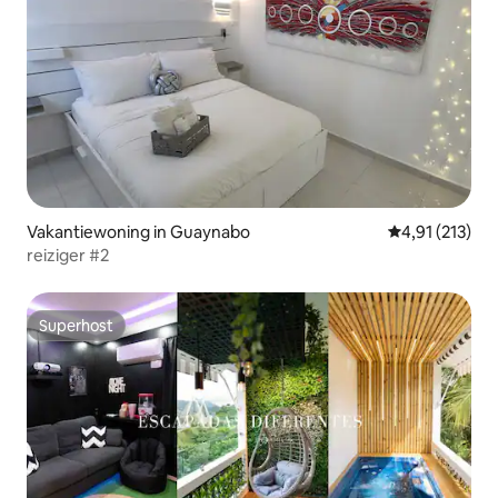
Vakantiewoning in Guaynabo
Gemiddelde be
4,91 (213)
reiziger #2
Superhost
Superhost