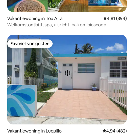
Vakantiewoning in Toa Alta
Gemiddelde beo
4,81 (394)
Welkomstontbijt, spa, uitzicht, balkon, bioscoop.
Favoriet van gasten
Favoriet van gasten
Vakantiewoning in Luquillo
Gemiddelde beo
4,94 (482)