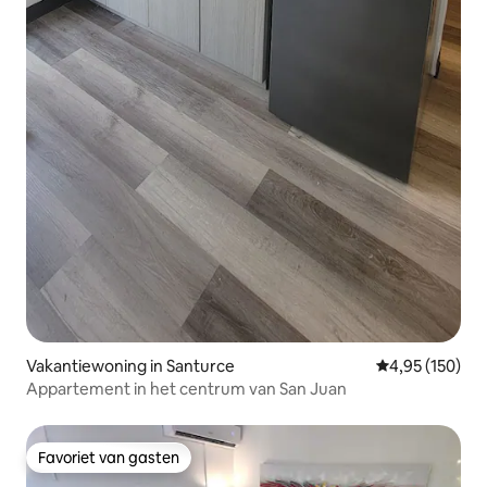
Vakantiewoning in Santurce
Gemiddelde beo
4,95 (150)
Appartement in het centrum van San Juan
Favoriet van gasten
Favoriet van gasten