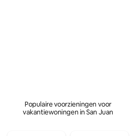
weten dat we zeer streng zijn bij het
RainForrest Xbox S
uitschakelen van alle airconditioners en
Disney App, USB P
lichten terwijl we niet in het pand zijn.
Nightstands, BBQ,
We hebben een noodgeval met de
watertank.
Populaire voorzieningen voor
vakantiewoningen in San Juan