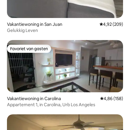
Vakantiewoning in San Juan
Gemiddelde beo
4,92 (209)
Gelukkig Leven
Favoriet van gasten
Favoriet van gasten
Vakantiewoning in Carolina
Gemiddelde beo
4,86 (158)
Appartement 1, in Carolina, Urb Los Angeles