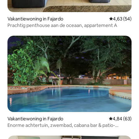
Vakantiewoning in Fajardo
Gemiddelde be
4,63 (54)
Prachtig penthouse aan de oceaan, appartement A
Vakantiewoning in Fajardo
Gemiddelde be
4,84 (63)
Enorme achtertuin, zwembad, cabana bar & patio-
Historisch