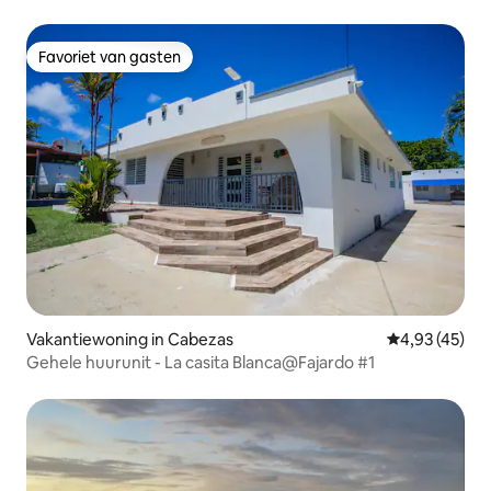
Favoriet van gasten
Favoriet van gasten
Vakantiewoning in Cabezas
Gemiddelde be
4,93 (45)
Gehele huurunit - La casita Blanca@Fajardo #1