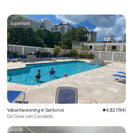
Superhost
Superhost
Vakantiewoning in Santurce
Gemiddelde beo
4,82 (194)
De Oase van Condado