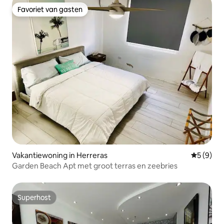
Favoriet van gasten
Favoriet van gasten
Vakantiewoning in Herreras
Gemiddeld
5 (9)
Garden Beach Apt met groot terras en zeebries
Superhost
Superhost