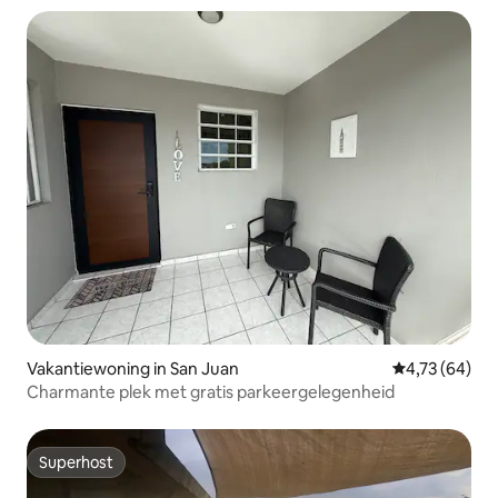
Vakantiewoning in San Juan
Gemiddelde be
4,73 (64)
Charmante plek met gratis parkeergelegenheid
Superhost
Superhost