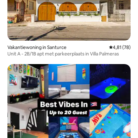
Vakantiewoning in Santurce
Gemiddelde be
4,81 (78)
Unit A - 2B/1B apt met parkeerplaats in Villa Palmeras