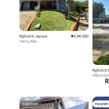
Rijhuis in Jayuya
Gemiddelde beoordelin
4,96 (56)
Tierra Alta
Rijhuis i
Villa in 
R
casino, go
Superhost
Favoriet
Superhost
Favoriet