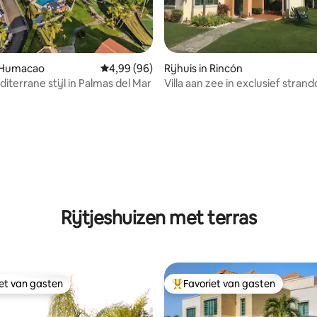
g van 4,97 op 5, 32 recensies
n Humacao
Gemiddelde beoordeling van 4,99 op 5, 96 r
4,99 (96)
Rijhuis in Rincón
editerrane stijl in Palmas del Mar
Villa aan zee in exclusief stran
Rijtjeshuizen met terras
iet van gasten
Favoriet van gasten
iet van gasten
Topfavoriet van gasten