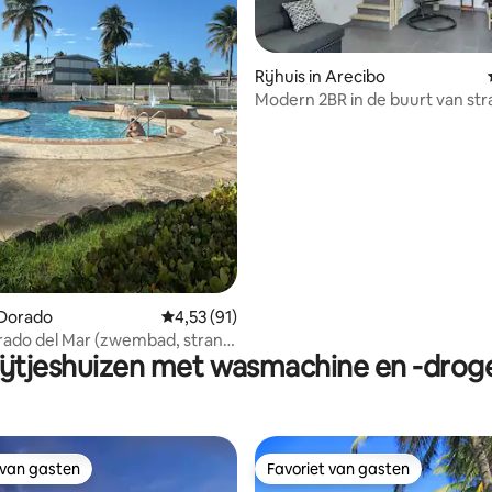
Rijhuis in Arecibo
Modern 2BR in de buurt van str
eetgelegenheden • door VSS
g van 4,96 op 5, 56 recensies
n Dorado
Gemiddelde beoordeling van 4,53 op 5, 91 r
4,53 (91)
Dorado del Mar (zwembad, strand,
ijtjeshuizen met wasmachine en -drog
lf)
 van gasten
Favoriet van gasten
 van gasten
Favoriet van gasten