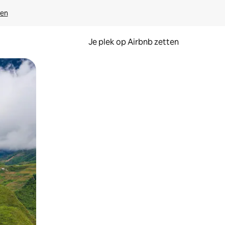
ven
Je plek op Airbnb zetten
en of swipen.