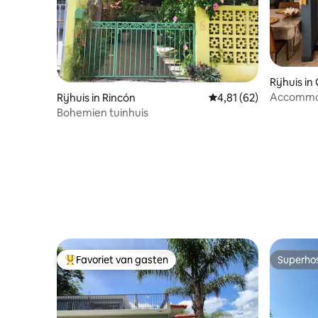
Rijhuis in
Accommod
Rijhuis in Rincón
Gemiddelde beoordelin
4,81 (62)
Bohemien tuinhuis
Favoriet van gasten
Superho
Topfavoriet van gasten
Superho