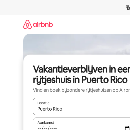
Ga
direct
naar
inhoud
Vakantieverblijven in ee
rijtjeshuis in Puerto Rico
Vind en boek bijzondere rijtjeshuizen op Airb
Locatie
Wanneer er resultaten beschikbaar zijn, maak je 
Aankomst