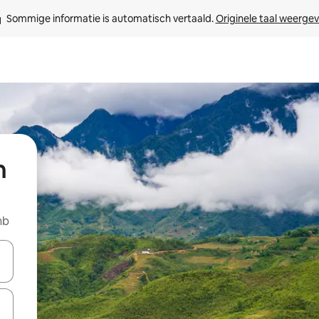
Sommige informatie is automatisch vertaald. 
Originele taal weerge
n
nb
een keuze met je de pijltjestoetsen omhoog en omlaag, óf door te tikk