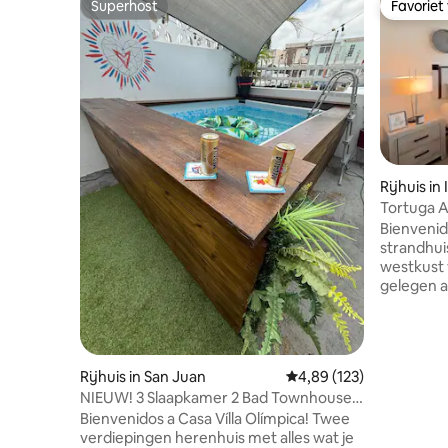
Superhost
Favoriet
Superhost
Favoriet
Rijhuis in
Tortuga A
w/Roofto
Bienvenid
strandhui
westkust 
gelegen a
zonsopgan
surft of s
Jobos of 
het terra
Rijhuis in San Juan
Gemiddelde beoordeling
4,89 (123)
de bergen. 15 minuten va
NIEUW! 3 Slaapkamer 2 Bad Townhouse!
luchthave
GEWELDIGE LOCATIE! 5 minuten van Isla
Bienvenidos a Casa Vílla Olímpica! Twee
hippe res
Verde & Airport! Wandeling naar
verdiepingen herenhuis met alles wat je
een volle