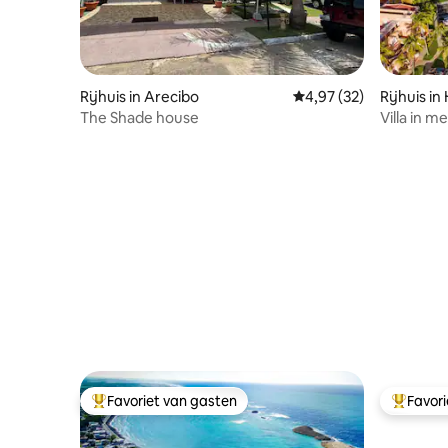
Rijhuis in Arecibo
Gemiddelde beoordelin
4,97 (32)
Rijhuis i
The Shade house
Villa in m
Favoriet van gasten
Favor
Topfavoriet van gasten
Topfavor