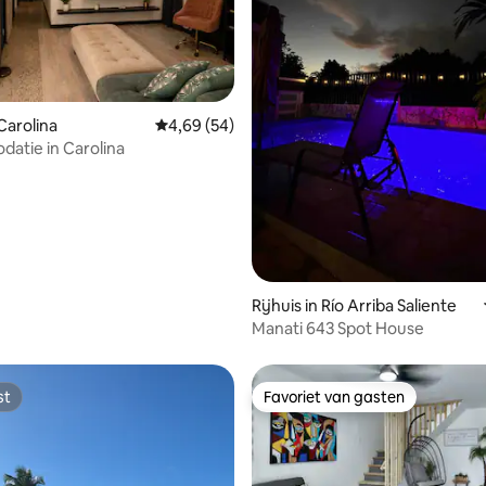
 Carolina
Gemiddelde beoordeling van 4,69 op 5, 54 r
4,69 (54)
atie in Carolina
g van 4,81 op 5, 62 recensies
Rijhuis in Río Arriba Saliente
Manati 643 Spot House
st
Favoriet van gasten
st
Favoriet van gasten