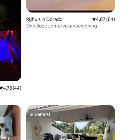
Rijhuis in Dorado
Gemiddelde beoordelin
4,87 (84)
Eindeloze zomervakantiewoning
ecensies
Gemiddelde beoordeling van 4,73 op 5, 44 recensies
4,73 (44)
Superhost
Superhost