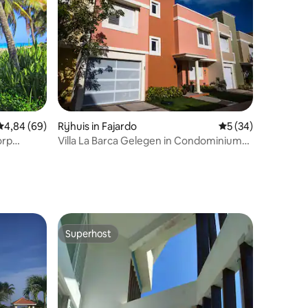
Gemiddelde beoordeling van 4,84 op 5, 69 recensies
4,84 (69)
Rijhuis in Fajardo
Gemiddelde beoorde
5 (34)
orp
Villa La Barca Gelegen in Condominium
Siete Mares
ecensies
Superhost
Superhost