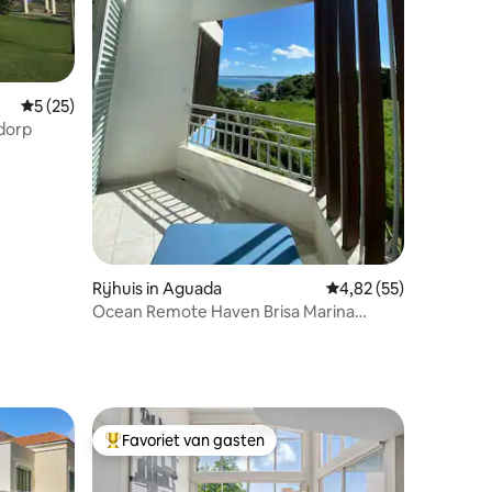
ecensies
Gemiddelde beoordeling van 5 op 5, 25 recensies
5 (25)
ddorp
Rijhuis in Aguada
Gemiddelde beoordelin
4,82 (55)
Ocean Remote Haven Brisa Marina
Aguada Rincón
Favoriet van gasten
Topfavoriet van gasten