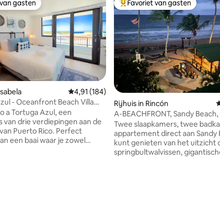
 van gasten
Favoriet van gasten
 van gasten
Topfavoriet van gasten
 Isabela
Gemiddelde beoordeling van 4,91 op 5, 184 r
4,91 (184)
zul - Oceanfront Beach Villa
Rijhuis in Rincón
G
p
o a Tortuga Azul, een
A-BEACHFRONT, Sandy Beach, 
s van drie verdiepingen aan de
parkeerplaats, appartement A
Twee slaapkamers, twee badk
van Puerto Rico. Perfect
appartement direct aan Sandy 
an een baai waar je zowel
kunt genieten van het uitzicht 
g als zonsondergang ziet,
springbultwalvissen, gigantisc
norkelt in het nabijgelegen
schildpadden of surfers van we
Shacks Beach, of ontspan op
vanaf hun eigen balkon met uit
s met uitzicht op de oceaan en
het strand. De binnenplaats bi
 van 4,89 op 5, 123 recensies
n de
perfecte ruimte voor
n Aguadilla en 5 minuten van
familiebijeenkomsten, evene
taurants en bars, geniet van
yoga-/surfkampen of een prac
dig uitgeruste
onvergetelijke bruiloft. Pelican