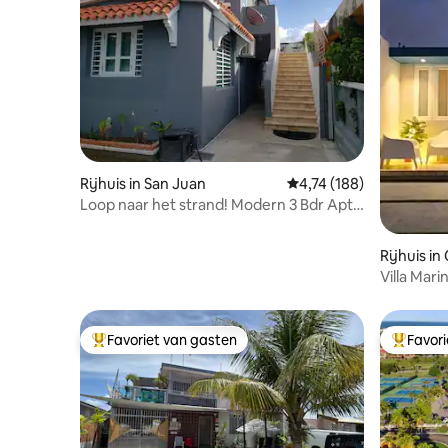
Rijhuis in San Juan
Gemiddelde beoordeling
4,74 (188)
Loop naar het strand! Modern 3 Bdr Apt
met gratis wifi
Rijhuis in
Villa Mar
Favoriet van gasten
Favor
Topfavoriet van gasten
Topfavor