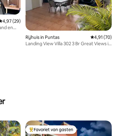
Gemiddelde beoordeling van 4,97 op 5, 29 recensies
4,97 (29)
and en
Rijhuis in Puntas
Gemiddelde beoordeli
4,91 (70)
Landing View Villa 302 3 Br Great Views in
Rincon
ecensies
er
Favoriet van gasten
Topfavoriet van gasten