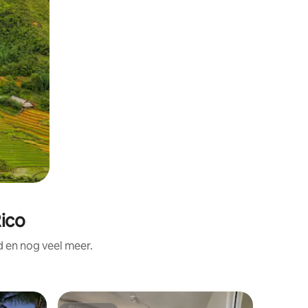
Rico
d en nog veel meer.
Rijhuis i