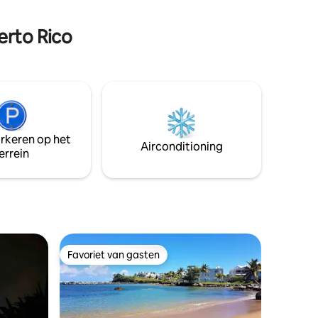
uitzonderlijk rustig. Krachtige airco om
t strand
af te koelen. Allemaal nieuw en compleet
 BBQ
ingericht!
erto Rico
legen
en de bar
arkeren op het
Airconditioning
errein
Favoriet van gasten
Favoriet van gasten