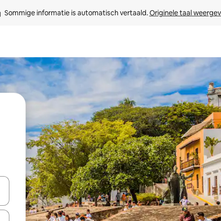
Sommige informatie is automatisch vertaald. 
Originele taal weerge
een keuze met je de pijltjestoetsen omhoog en omlaag, óf door te tikk