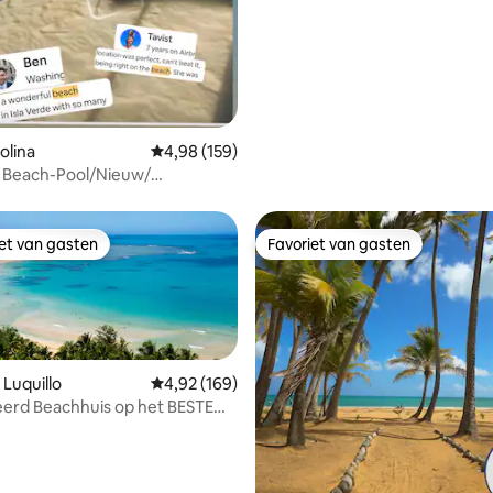
rolina
Gemiddelde beoordeling van 4,98 op 5, 159 r
4,98 (159)
e Beach-Pool/Nieuw/
n
iet van gasten
Favoriet van gasten
iet van gasten
Favoriet van gasten
 Luquillo
Gemiddelde beoordeling van 4,92 op 5, 169 r
4,92 (169)
erd Beachhuis op het BESTE
n Puerto Rico
 van 4,86 op 5, 159 recensies