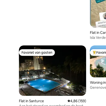
Flat in Ca
Isla Verd
Downtow
Favoriet van gasten
Favor
Favoriet van gasten
Topfavor
Woning in
Gerenove
strand va
Flat in Santurce
Gemiddelde beoordeling
4,86 (159)
Aan het strand en zwembad op de beste