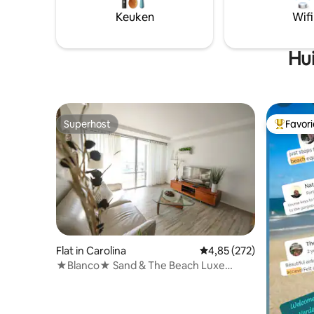
een kookplaat en wifi. Strandstoelen,
Keuken
Wifi
handdoeken, paraplu aanwezig. Begane
grond.
Hui
Superhost
Favor
Superhost
Topfavor
Flat in Carolina
Gemiddelde beoordeling
4,85 (272)
★Blanco★ Sand & The Beach Luxe
Condo