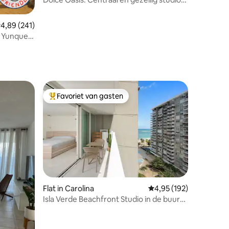
@ Isla Verde
emiddelde beoordeling van 4,89 op 5, 241 recensies
4,89 (241)
h Yunque-
Favoriet van gasten
Topfavoriet van gasten
ecensies
Flat in Carolina
Gemiddelde beoordeling
4,95 (192)
Isla Verde Beachfront Studio in de buurt
van restaurants, bars