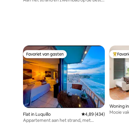
locatie in Condado
Favoriet van gasten
Favor
Favoriet van gasten
Topfavor
Woning in
Mooie vak
Flat in Luquillo
Gemiddelde beoordeling
4,89 (434)
4 slaapk
Appartement aan het strand, met
uitzicht op de oceaan, bedden en