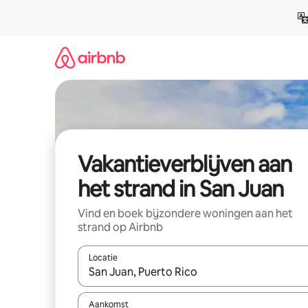
Ga
direct
naar
inhoud
Vakantieverblijven aan
het strand in San Juan
Vind en boek bijzondere woningen aan het
strand op Airbnb
Locatie
Wanneer er resultaten beschikbaar zijn, maak je 
Aankomst