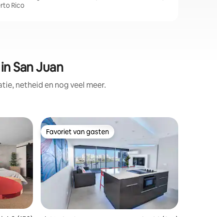
rto Rico
in San Juan
ie, netheid en nog veel meer.
Loft in S
Favoriet van gasten
Favor
Favoriet van gasten
Topfavo
San Juan,
LOFT,
Your sear
perfect p
989 sqft.
centrally
in SAN JUAN, PR. Ind
Exquisite
with many u
need to 