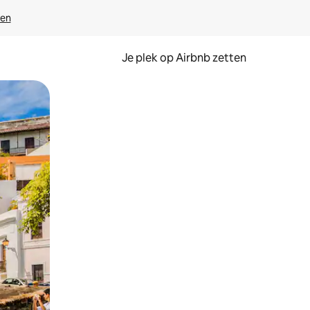
ven
Je plek op Airbnb zetten
en of swipen.