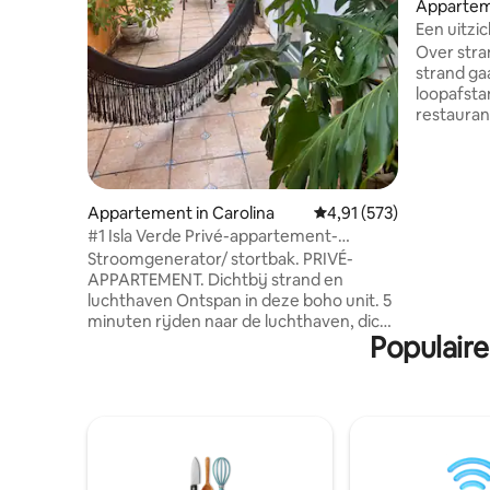
Appartem
Een uitzic
centrum 
Over strand ges
strand gaan? 
loopafsta
restauran
gewoon a
en geniet
Gelegen in
apparteme
Appartement in Carolina
Gemiddelde beoordeling
4,91 (573)
voorzien 
#1 Isla Verde Privé-appartement-
alle spor
ontbijt/strand/luchthaven
Stroomgenerator/ stortbak. PRIVÉ-
Dicht bij
APPARTEMENT. Dichtbij strand en
alle ding
luchthaven Ontspan in deze boho unit. 5
het andere
minuten rijden naar de luchthaven, dicht
rondleidi
Populaire
genoeg voor een snelle transfer, maar
gelegen in een doodlopende, rustige
straat; 5 minuten lopen naar het strand;
10 minuten rijden naar Old San Juan.
Genoeg parkeergelegenheid voor
woningen. Vlakbij recreatiepark, tennis-
en basketbalveld. Tweepersoonsbed, tv,
koffiezetapparaat, koelkast, magnetron,