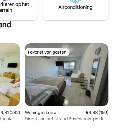
arkeren op het
Airconditioning
errein
rand
Favoriet van gasten
Favoriet van gasten
emiddelde beoordeling van 4,81 op 5, 282 recensies
4,81 (282)
Woning in Loíza
Gemiddelde beoordeling
4,88 (150)
tacular
Direct aan het strand Privéwoning in de
buurt van de luchthaven -SJU