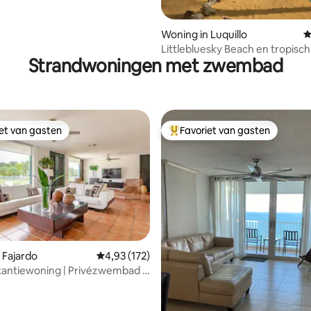
Woning in Luquillo
G
Littlebluesky Beach en tropisc
Strandwoningen met zwembad
bos
iet van gasten
Favoriet van gasten
iet van gasten
Topfavoriet van gasten
 Fajardo
Gemiddelde beoordeling van 4,93 op 5, 172 r
4,93 (172)
antiewoning | Privézwembad |
 van 4,89 op 5, 434 recensies
amers