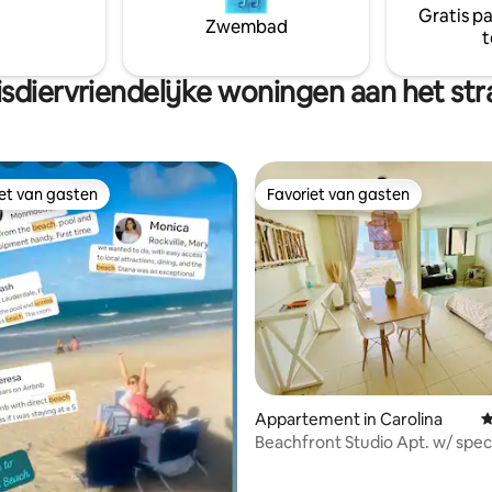
Gratis p
Zwembad
t
sdiervriendelijke woningen aan het st
iet van gasten
Favoriet van gasten
iet van gasten
Favoriet van gasten
 van 4,85 op 5, 272 recensies
Appartement in Carolina
G
Beachfront Studio Apt. w/ spec
Sunset view!