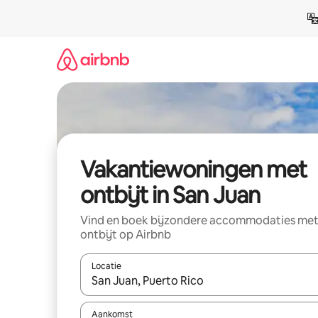
Ga
direct
naar
inhoud
Vakantiewoningen met
ontbijt in San Juan
Vind en boek bijzondere accommodaties me
ontbijt op Airbnb
Locatie
Wanneer er resultaten beschikbaar zijn, maak je 
Aankomst