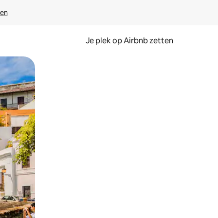
ven
Je plek op Airbnb zetten
en of swipen.