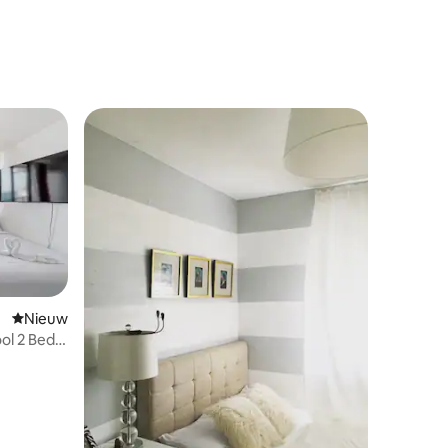
Nieuwe accommodatie
Nieuw
ol 2 Beds