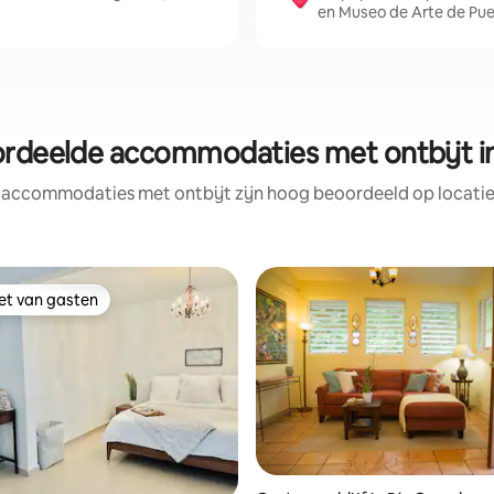
en Museo de Arte de Pue
rdeelde accommodaties met ontbijt i
 accommodaties met ontbijt zijn hoog beoordeeld op locatie,
iet van gasten
iet van gasten
ling van 5 op 5, 47 recensies