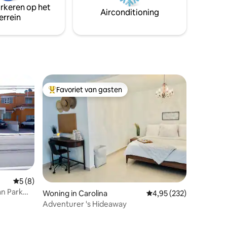
arkeren op het
en de snelweg het creëren van een kans
Airconditioning
errein
om alles op 10 tot 15 minuten rijden.
Favoriet van gasten
Topfavoriet van gasten
Gemiddelde beoordeling van 5 op 5, 8 recensies
5 (8)
an Park
Woning in Carolina
Gemiddelde beoordeling
4,95 (232)
Adventurer 's Hideaway
ecensies