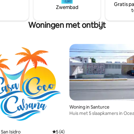
Gratis p
Zwembad
t
Woningen met ontbijt
Woning in Santurce
Huis met 5 slaapkamers in Oce
Beach!
 van 4,72 op 5, 163 recensies
 San Isidro
Gemiddelde beoordeling van 5 op 5, 4 r
5 (4)