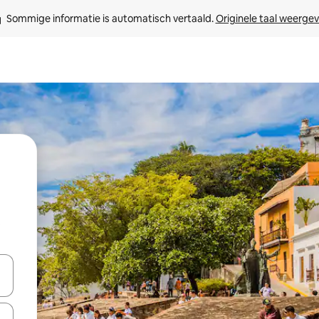
Sommige informatie is automatisch vertaald. 
Originele taal weerge
t
een keuze met je de pijltjestoetsen omhoog en omlaag, óf door te tikk