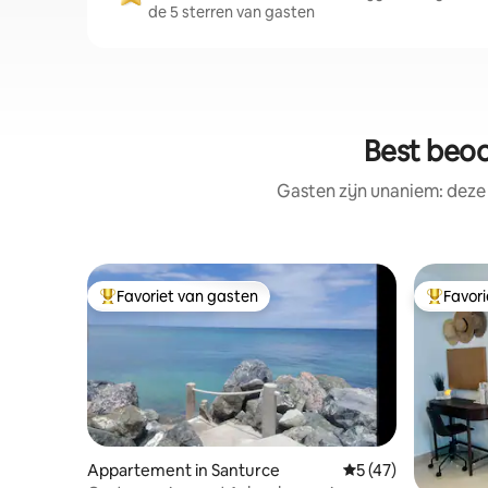
de 5 sterren van gasten
Best beoo
Gasten zijn unaniem: deze
Favoriet van gasten
Favor
Topfavoriet van gasten
Topfavor
Appartement in Santurce
Gemiddelde beoorde
5 (47)