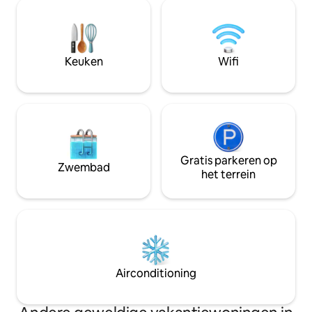
te dineren, te loungen, te zwemmen en
Boek je verblijf in
te zonnen. Op slechts 5 tot 10 minuten
toevluchtsoord en
van Rodney Bay, stranden, restaurants
onvergetelijke he
en bezienswaardigheden, biedt het een
door de schoonhei
rustig maar toch handig verblijf.
Keuken
Wifi
dicht bij het stran
Omheind en afgesloten met een
privézwembad. Je perfecte uitje naar
Saint Lucia wacht op je.
Gratis parkeren op
Zwembad
het terrein
Airconditioning