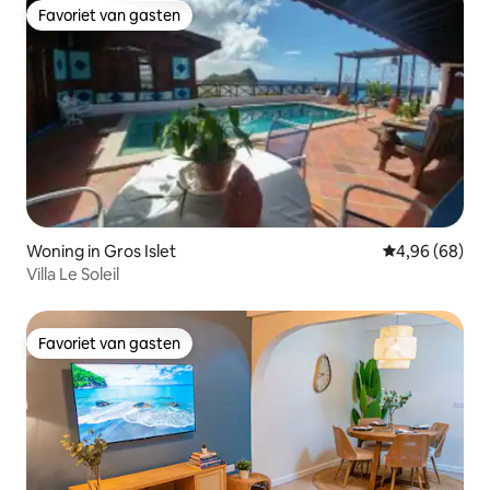
Favoriet van gasten
Favoriet van gasten
Woning in Gros Islet
Gemiddelde be
4,96 (68)
Villa Le Soleil
Favoriet van gasten
Favoriet van gasten