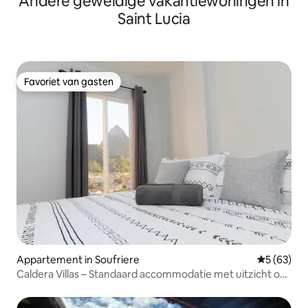
Andere geweldige vakantiewoningen in
Saint Lucia
Favoriet van gasten
Favoriet van gasten
Appartement in Soufriere
Gemiddelde
5 (63)
Caldera Villas – Standaard accommodatie met uitzicht op
de bergen