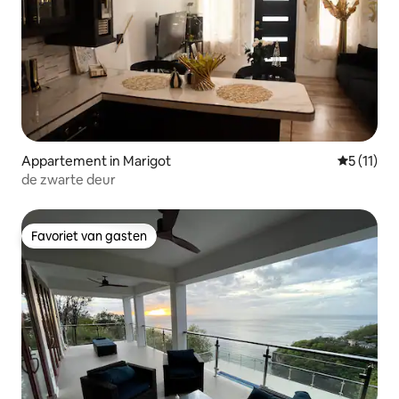
Appartement in Marigot
Gemiddeld
5 (11)
de zwarte deur
Favoriet van gasten
Favoriet van gasten