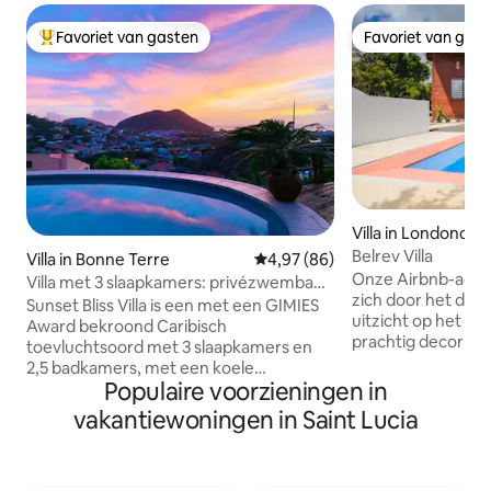
Favoriet van gasten
Favoriet van gas
Topfavoriet van gasten
Favoriet van gas
Villa in Londonder
Belrev Villa
Villa in Bonne Terre
Gemiddelde beoordeling van 4,
4,97 (86)
Onze Airbnb-adve
Villa met 3 slaapkamers: privézwembad,
zich door het dra
zeezicht, 10 min naar het strand
Sunset Bliss Villa is een met een GIMIES
uitzicht op het pl
Award bekroond Caribisch
prachtig decor voor
toevluchtsoord met 3 slaapkamers en
ochtends een kopje
2,5 badkamers, met een koele
avonds geniet van 
Populaire voorzieningen in
oostenwind en een onvergetelijk
landschap laat je 
uitzicht op de zonsondergang. De
vakantiewoningen in Saint Lucia
rustige sfeer en ru
tropische architectuur, het moderne
maken het een pe
interieur en het balkon van 18 meter
voor iedereen die
vormen de perfecte setting om buiten
verjongen buiten