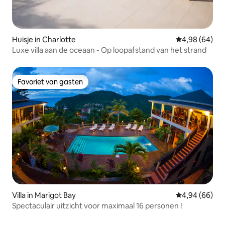
Huisje in Charlotte
Gemiddelde be
4,98 (64)
Luxe villa aan de oceaan - Op loopafstand van het strand
Favoriet van gasten
Favoriet van gasten
Villa in Marigot Bay
Gemiddelde be
4,94 (66)
Spectaculair uitzicht voor maximaal 16 personen !