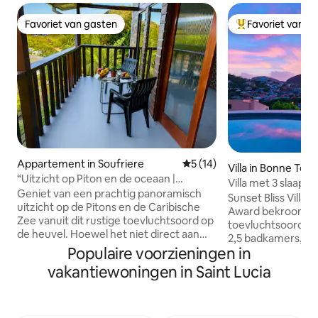
Favoriet van gasten
Favoriet van g
Favoriet van gasten
Topfavoriet van 
Appartement in Soufriere
Gemiddelde beoordeling van
5 (14)
Villa in Bonne Terr
“Uitzicht op Piton en de oceaan |
Villa met 3 slaap
Romantisch verblijf met balkon”
Geniet van een prachtig panoramisch
zeezicht, 10 min n
Sunset Bliss Villa 
uitzicht op de Pitons en de Caribische
Award bekroond C
Zee vanuit dit rustige toevluchtsoord op
toevluchtsoord me
de heuvel. Hoewel het niet direct aan
2,5 badkamers, me
het water ligt, zijn prachtige stranden
Populaire voorzieningen in
oostenwind en een
en toegang tot het strand slechts een
uitzicht op de zo
vakantiewoningen in Saint Lucia
korte rit verwijderd. Gasten kunnen
tropische archite
gebruikmaken van handige
interieur en het b
zelfincheckfaciliteiten met een
vormen de perfect
toetsenpaneel, een wasmachine in de