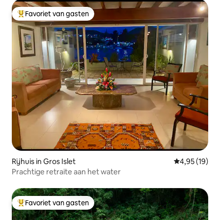
Favoriet van gasten
Topfavoriet van gasten
Rijhuis in Gros Islet
Gemiddelde be
4,95 (19)
Prachtige retraite aan het water
Favoriet van gasten
Topfavoriet van gasten