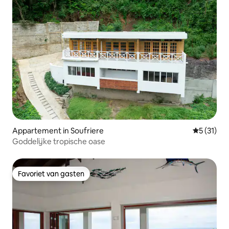
Appartement in Soufriere
Gemiddeld
5 (31)
Goddelijke tropische oase
Favoriet van gasten
Favoriet van gasten