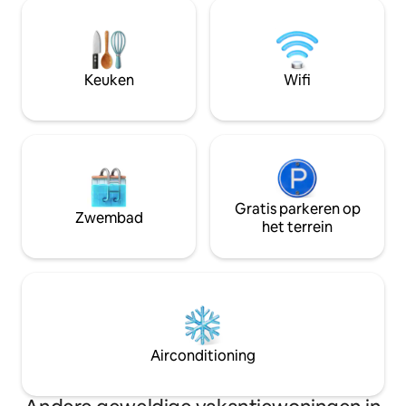
te dineren, te lo
woning, een volledig uitgeruste keuken
te zonnen. Op slec
voor langere verblijven, gratis
van Rodney Bay, s
parkeergelegenheid en
en bezienswaardig
beveiligingscamera's buiten voor extra
rustig maar toch ha
Keuken
Wifi
gemoedsrust. De perfecte uitvalsbasis
Omheind en afges
om te ontspannen en te verkennen,
privézwembad. Je 
nabijgelegen watervallen, wandelpaden
Saint Lucia wacht o
en om de schoonheid van Saint Lucia te
ervaren.
Gratis parkeren op
Zwembad
het terrein
Airconditioning