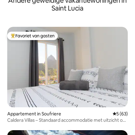
Andere geweldige vakantiewoningen in
Saint Lucia
Favoriet van gasten
Topfavoriet van gasten
Appartement in Soufriere
Gemiddelde
5 (63)
Caldera Villas – Standaard accommodatie met uitzicht op
de bergen