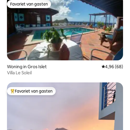
Favoriet van gasten
Favoriet van gasten
Woning in Gros Islet
Gemiddelde be
4,96 (68)
Villa Le Soleil
Favoriet van gasten
Topfavoriet van gasten