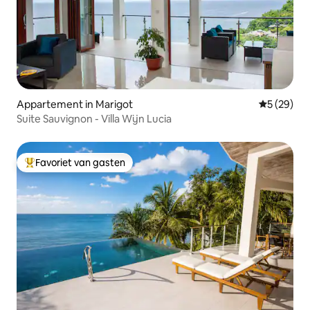
Appartement in Marigot
Gemiddelde
5 (29)
Suite Sauvignon - Villa Wijn Lucia
Favoriet van gasten
Topfavoriet van gasten