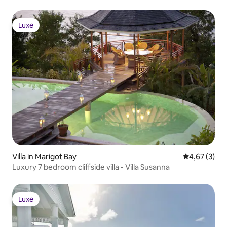
Luxe
Luxe
Villa in Marigot Bay
Gemiddelde b
4,67 (3)
Luxury 7 bedroom cliffside villa - Villa Susanna
Luxe
Luxe