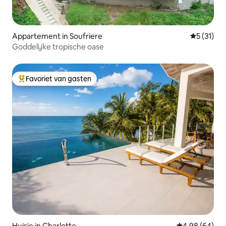
Appartement in Soufriere
Gemiddeld
5 (31)
Goddelijke tropische oase
Favoriet van gasten
Topfavoriet van gasten
Huisje in Charlotte
Gemiddelde be
4,98 (64)