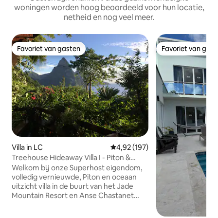
woningen worden hoog beoordeeld voor hun locatie,
netheid en nog veel meer.
Favoriet van gasten
Favoriet van gas
Favoriet van gasten
Favoriet van gas
Villa in LC
Gemiddelde beoordeling van 4,9
4,92 (197)
Treehouse Hideaway Villa I - Piton &
Ocean Views
Welkom bij onze Superhost eigendom,
volledig vernieuwde, Piton en oceaan
uitzicht villa in de buurt van het Jade
Mountain Resort en Anse Chastanet
strand, bekend om zijn uitstekende
duiken en snorkelen. Deze gezellige,