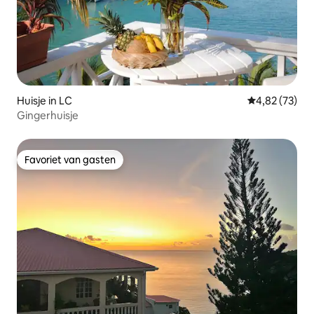
Huisje in LC
Gemiddelde be
4,82 (73)
Gingerhuisje
Favoriet van gasten
Favoriet van gasten