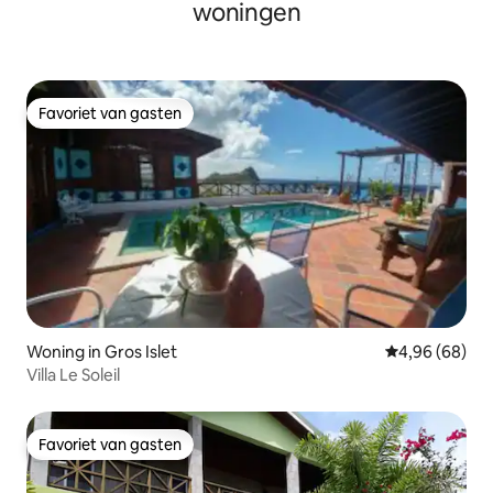
woningen
Favoriet van gasten
Favoriet van gasten
Woning in Gros Islet
Gemiddelde be
4,96 (68)
Villa Le Soleil
Favoriet van gasten
Favoriet van gasten