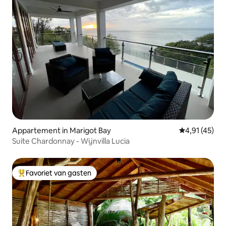
Appartement in Marigot Bay
Gemiddelde b
4,91 (45)
Suite Chardonnay - Wijnvilla Lucia
Favoriet van gasten
Topfavoriet van gasten