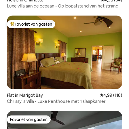
Luxe villa aan de oceaan - Op loopafstand van het strand
Favoriet van gasten
Topfavoriet van gasten
Flat in Marigot Bay
Gemiddelde beo
4,99 (118)
Chrissy 's Villa - Luxe Penthouse met 1 slaapkamer
Favoriet van gasten
Favoriet van gasten