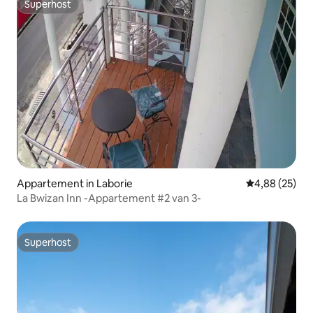
Superhost
Superhost
Appartement in Laborie
Gemiddelde be
4,88 (25)
La Bwizan Inn -Appartement #2 van 3-
Superhost
Superhost