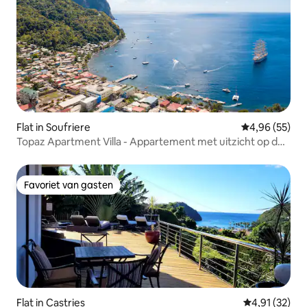
Flat in Soufriere
Gemiddelde be
4,96 (55)
Topaz Apartment Villa - Appartement met uitzicht op de
bergen
Favoriet van gasten
Favoriet van gasten
Flat in Castries
Gemiddelde be
4,91 (32)