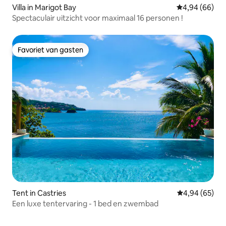
Villa in Marigot Bay
Gemiddelde be
4,94 (66)
Spectaculair uitzicht voor maximaal 16 personen !
Favoriet van gasten
Favoriet van gasten
Tent in Castries
Gemiddelde be
4,94 (65)
Een luxe tentervaring - 1 bed en zwembad