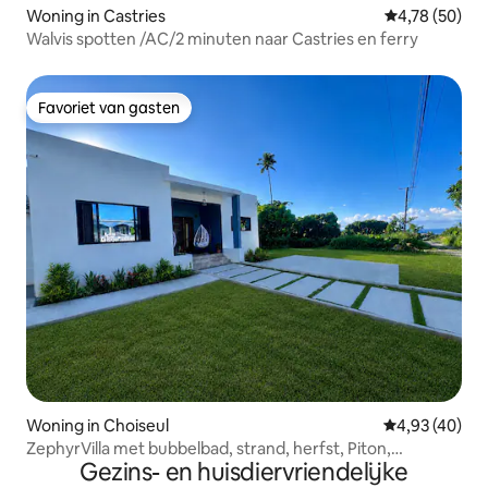
Woning in Castries
Gemiddelde be
4,78 (50)
Walvis spotten /AC/2 minuten naar Castries en ferry
Favoriet van gasten
Favoriet van gasten
Woning in Choiseul
Gemiddelde be
4,93 (40)
ZephyrVilla met bubbelbad, strand, herfst, Piton,
Gezins- en huisdiervriendelijke
modderbad