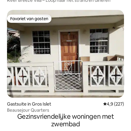
River Breeze Villa – Loop naar het strand en dineren
Favoriet van gasten
Favoriet van gasten
Gastsuite in Gros Islet
Gemiddelde be
4,9 (227)
Beausejour Quarters
Gezinsvriendelijke woningen met
zwembad