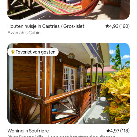
Houten huisje in Castries / Gros-Islet
Gemiddelde beo
4,93 (160)
Azaniah's Cabin
Favoriet van gasten
Topfavoriet van gasten
Woning in Soufriere
Gemiddelde beo
4,97 (118)