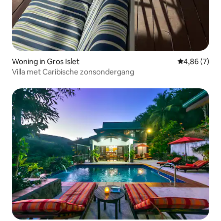
Woning in Gros Islet
Gemiddelde b
4,86 (7)
Villa met Caribische zonsondergang