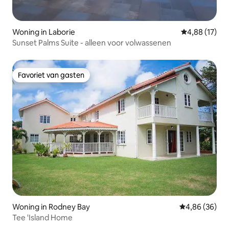
Woning in Laborie
Gemiddelde be
4,88 (17)
Sunset Palms Suite - alleen voor volwassenen
Favoriet van gasten
Favoriet van gasten
Woning in Rodney Bay
Gemiddelde be
4,86 (36)
Tee 'Island Home