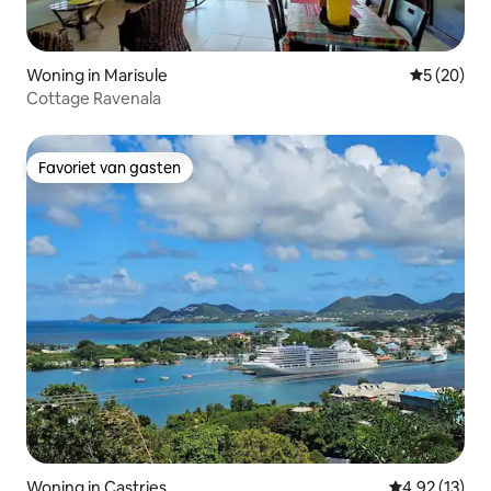
Woning in Marisule
Gemiddelde
5 (20)
Cottage Ravenala
Favoriet van gasten
Favoriet van gasten
Woning in Castries
Gemiddelde be
4,92 (13)