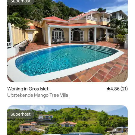
Superhost
Superhost
Woning in Gros Islet
Gemiddelde be
4,86 (21)
Uitstekende Mango Tree Villa
Superhost
Superhost