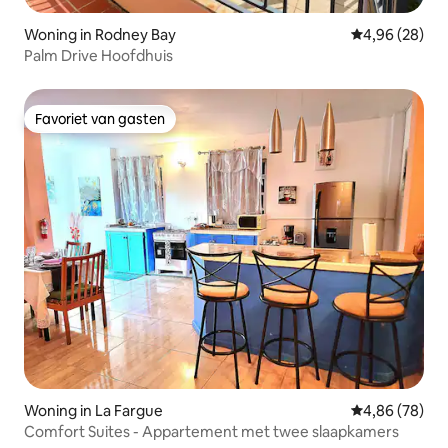
Woning in Rodney Bay
Gemiddelde be
4,96 (28)
Palm Drive Hoofdhuis
Favoriet van gasten
Favoriet van gasten
Woning in La Fargue
Gemiddelde be
4,86 (78)
Comfort Suites - Appartement met twee slaapkamers