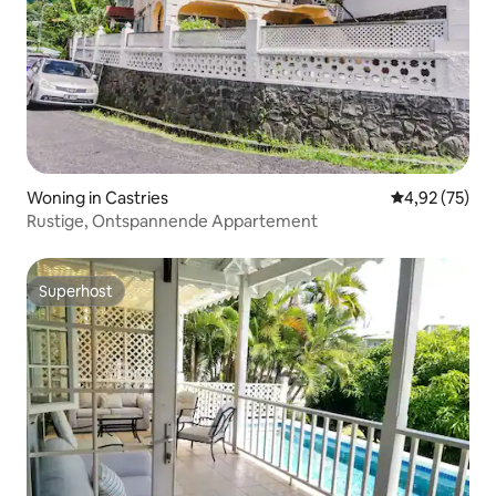
Woning in Castries
Gemiddelde be
4,92 (75)
Rustige, Ontspannende Appartement
Superhost
Superhost