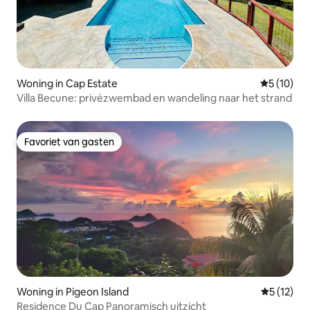
Woning in Cap Estate
Gemiddelde
5 (10)
Villa Becune: privézwembad en wandeling naar het strand
Favoriet van gasten
Favoriet van gasten
Woning in Pigeon Island
Gemiddeld
5 (12)
Residence Du Cap Panoramisch uitzicht