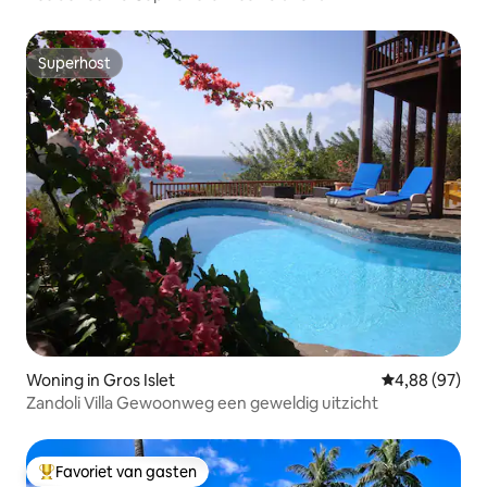
Superhost
Superhost
Woning in Gros Islet
Gemiddelde be
4,88 (97)
Zandoli Villa Gewoonweg een geweldig uitzicht
Favoriet van gasten
Topfavoriet van gasten