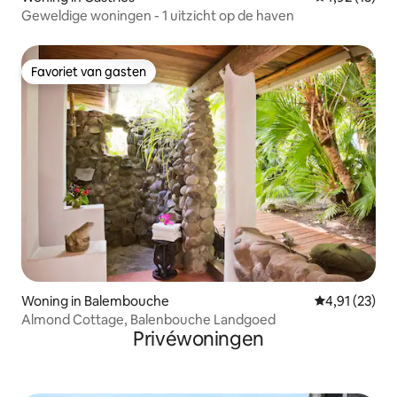
Geweldige woningen - 1 uitzicht op de haven
Favoriet van gasten
Favoriet van gasten
Woning in Balembouche
Gemiddelde be
4,91 (23)
Almond Cottage, Balenbouche Landgoed
Privéwoningen