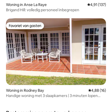
Woning in Anse La Raye
Gemiddelde be
4,91 (137)
Brigand Hill: volledig personeel inbegrepen
Favoriet van gasten
Favoriet van gasten
Woning in Rodney Bay
Gemiddelde be
4,88 (16)
Handige woning met 3 slaapkamers | 3 minuten lopen
naar Reduit Beach