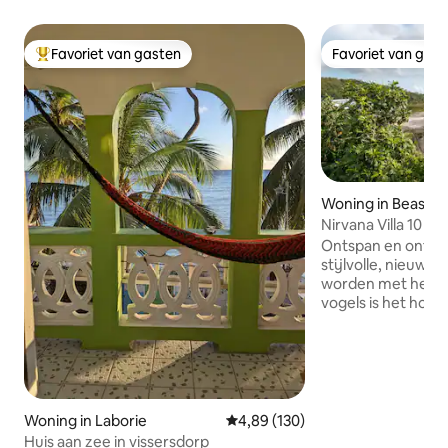
Favoriet van gasten
Favoriet van gas
Topfavoriet van gasten
Favoriet van gas
Woning in Beasejo
Nirvana Villa 10 mi
suikerstrand en 
Ontspan en ontspa
stijlvolle, nieuw 
worden met het me
vogels is het hoog
ochtend ! Ontspan
zwembaddek en ge
magische nachtelij
voor kiest om te 
verfrissende duik i
overloopzwembad 
Woning in Laborie
Gemiddelde beoordeling van 4,8
4,89 (130)
het uitzicht op d
Huis aan zee in vissersdorp