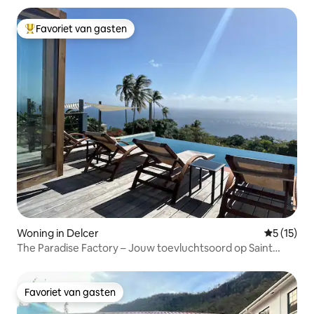
Favoriet van gasten
Topfavoriet van gasten
Woning in Delcer
Gemiddeld
5 (15)
The Paradise Factory – Jouw toevluchtsoord op Saint
Lucia
Favoriet van gasten
Favoriet van gasten