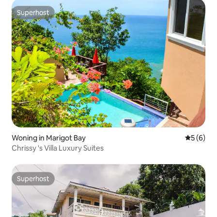
Superhost
Superhost
Woning in Marigot Bay
Gemiddeld
5 (6)
Chrissy 's Villa Luxury Suites
Superhost
Superhost