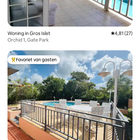
Woning in Gros Islet
Gemiddelde be
4,81 (27)
Orchid 1, Gate Park
Favoriet van gasten
Topfavoriet van gasten