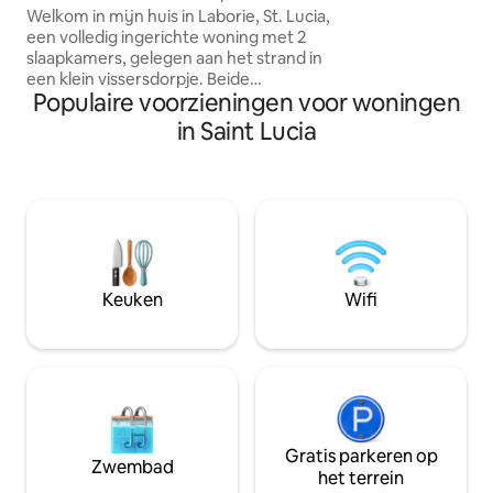
van St. Lucia, rust
Welkom in mijn huis in Laborie, St. Lucia,
weelderige uitzic
een volledig ingerichte woning met 2
dat deze villa vanui
slaapkamers, gelegen aan het strand in
je in alle ontzag a
een klein vissersdorpje. Beide
Populaire voorzieningen voor woningen
slaapkamers zijn voorzien van
airconditioning. Keuken is van alle
in Saint Lucia
benodigdheden voorzien, waaronder
een magnetron, koffiezetapparaat &
waterkoker. Stap uit de achterpoort en
dompel jezelf onder in de Caribische
Zee! Geniet van geweldige
zonsondergangen en peddels met de
kajak. Je bent op korte loopafstand van
een vriendelijk dorp, waar je alle
Keuken
Wifi
benodigde spullen kunt kopen en kunt
genieten van de lokale cultuur. Paradijs!
Gratis parkeren op
Zwembad
het terrein