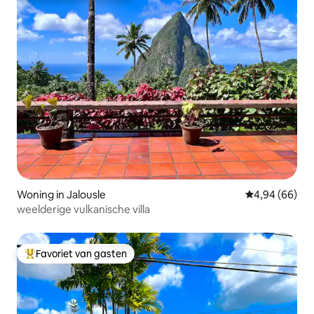
Woning in Jalousle
Gemiddelde be
4,94 (66)
weelderige vulkanische villa
Favoriet van gasten
Topfavoriet van gasten