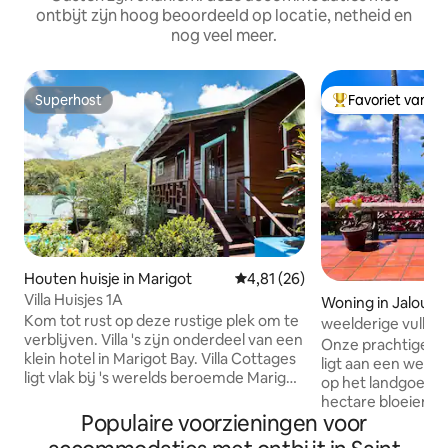
ontbijt zijn hoog beoordeeld op locatie, netheid en
nog veel meer.
Superhost
Favoriet van g
Superhost
Topfavoriet van 
Houten huisje in Marigot
Gemiddelde beoordeling van 4,
4,81 (26)
Villa Huisjes 1A
Woning in Jalousl
Kom tot rust op deze rustige plek om te
weelderige vulkani
verblijven. Villa 's zijn onderdeel van een
Onze prachtige afg
klein hotel in Marigot Bay. Villa Cottages
ligt aan een weeld
ligt vlak bij 's werelds beroemde Marigot
op het landgoed R
Bay, op slechts één minuut lopen door
hectare bloeiende
de mangrove. Er is een restaurant aan
Populaire voorzieningen voor
prachtig uitzicht o
het water op het terrein, waar je kunt
Piton en de Caribi