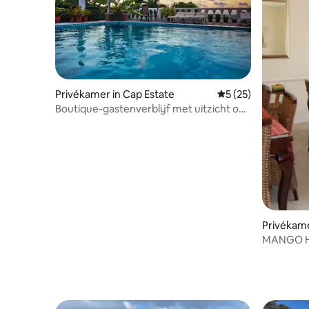
Privékamer in Cap Estate
Gemiddelde beoorde
5 (25)
Boutique-gastenverblijf met uitzicht op
de oceaan (4)
Privékam
MANGO HE
St.Lucia 