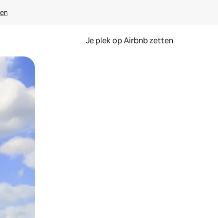
ven
Je plek op Airbnb zetten
en of swipen.