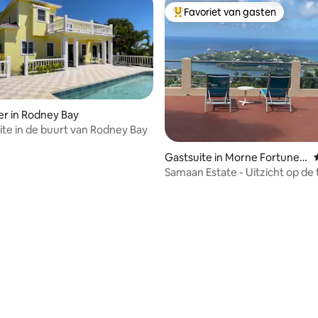
Favoriet van gasten
Topfavoriet van gasten
r in Rodney Bay
ite in de buurt van Rodney Bay
ling van 5 op 5, 56 recensies
Gastsuite in Morne Fortune,
Castries
Samaan Estate - Uitzicht op de 
(Studio 1 van 3)