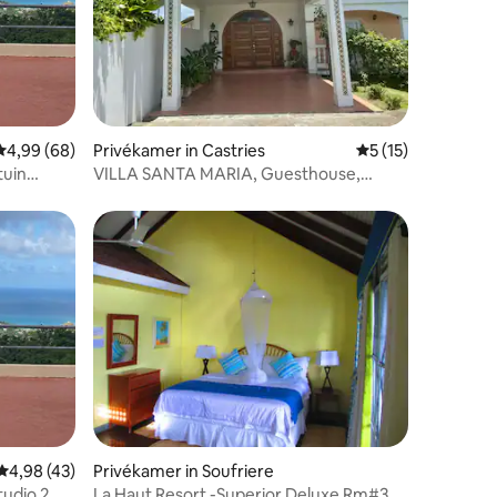
ecensies
Gemiddelde beoordeling van 4,99 op 5, 68 recensies
4,99 (68)
Privékamer in Castries
Gemiddelde beoord
5 (15)
tuin
VILLA SANTA MARIA, Guesthouse,
Kamer St. John
ecensies
Gemiddelde beoordeling van 4,98 op 5, 43 recensies
4,98 (43)
Privékamer in Soufriere
tudio 2
La Haut Resort -Superior Deluxe Rm#3 -