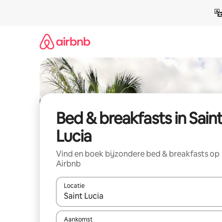
Ga
direct
naar
inhoud
Bed & breakfasts in Sain
Lucia
Vind en boek bijzondere bed & breakfasts op
Airbnb
Locatie
Wanneer er resultaten beschikbaar zijn, maak je 
Aankomst