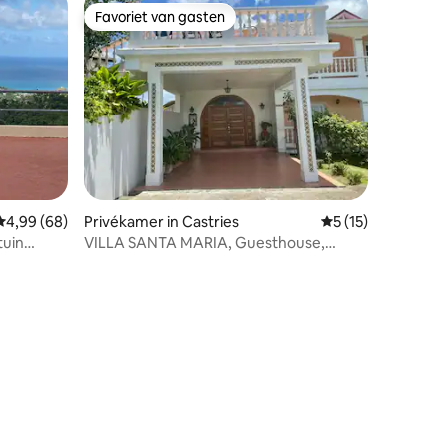
Favoriet van gasten
Favoriet van gasten
Gemiddelde beoordeling van 4,99 op 5, 68 recensies
4,99 (68)
Privékamer in Castries
Gemiddelde beoord
5 (15)
tuin
VILLA SANTA MARIA, Guesthouse,
Kamer St. John