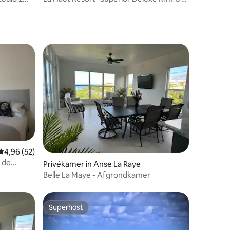
Cocoa House
Gemiddelde beoordeling van 4,96 op 5, 52 recensies
4,96 (52)
 de
Privékamer in Anse La Raye
Belle La Maye - Afgrondkamer
Superhost
Superhost