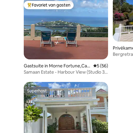
Favoriet van gasten
Topfavoriet van gasten
Privékame
Bergretra
Gastsuite in Morne Fortune,Cast
Gemiddelde beoorde
5 (56)
ries
Samaan Estate - Harbour View (Studio 3
van 3)
Superhost
Superhost