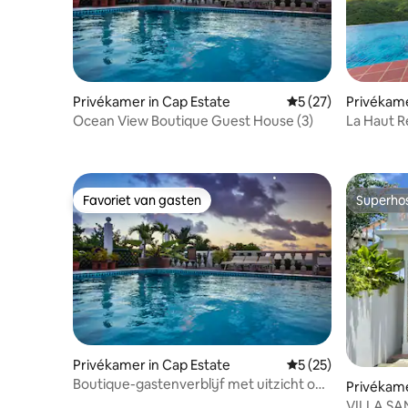
Privékamer in Cap Estate
Gemiddelde beoorde
5 (27)
Privékamer
Lucia
Ocean View Boutique Guest House (3)
La Haut R
Cocoa Ho
Favoriet van gasten
Superho
Favoriet van gasten
Superho
Privékamer in Cap Estate
Gemiddelde beoorde
5 (25)
Boutique-gastenverblijf met uitzicht op
Privékame
de oceaan (4)
VILLA SA