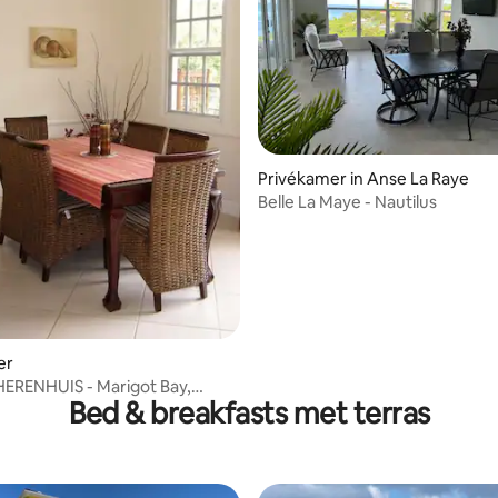
ling van 5 op 5, 25 recensies
Privékamer in Anse La Raye
Belle La Maye - Nautilus
er
RENHUIS - Marigot Bay,
Bed & breakfasts met terras
- Kamer 4