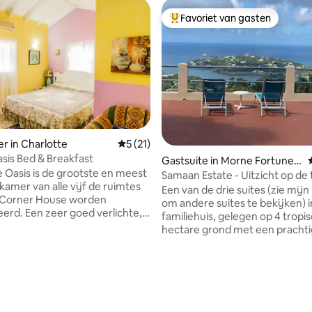
Favoriet van gasten
Topfavoriet van gasten
r in Charlotte
Gemiddelde beoordeling van 5 op 5, 21 r
5 (21)
asis Bed & Breakfast
g van 3,73 op 5, 45 recensies
Gastsuite in Morne Fortune,
e Oasis is de grootste en meest
Castries
Samaan Estate - Uitzicht op de 
(Studio 1 van 3)
Een van de drie suites (zie mijn 
t Corner House worden
om andere suites te bekijken) i
en zeer goed verlichte,
familiehuis, gelegen op 4 tropi
lledig geventileerde
hectare grond met een prachtig
r met airconditioning en een
op het noorden en het naburige
Martinique. Geniet van de moo
 panoramisch uitzicht op de
zonsondergangen op de uitges
elijke gemeenschap en een
patio. Ondanks de rust is de
mp van de stad en de
accommodatie ideaal gelegen 
ven. De kamer biedt plaats
dan tien minuten rijden van de