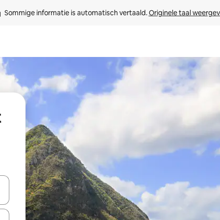
Sommige informatie is automatisch vertaald. 
Originele taal weerge
t
een keuze met je de pijltjestoetsen omhoog en omlaag, óf door te tikk