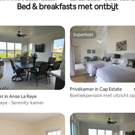
Bed & breakfasts met ontbijt
ry
van 3)
Superhost
Superhost
Privékamer in Cap Estate
Boetiekpension met uitzicht op
r in Anse La Raye
oceaan (2)
Maye - Serenity-kamer