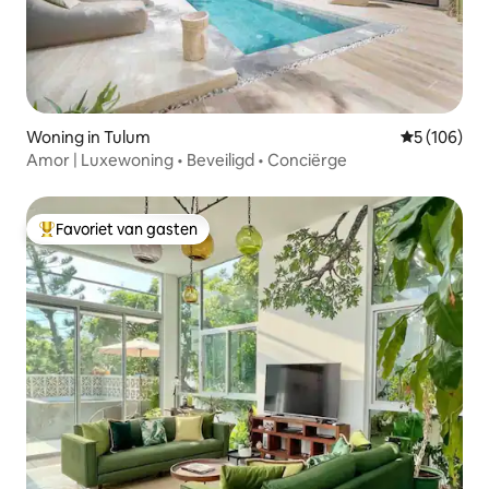
Woning in Tulum
Gemiddelde 
5 (106)
Amor | Luxewoning • Beveiligd • Conciërge
Favoriet van gasten
Topfavoriet van gasten