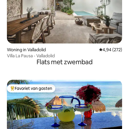
Woning in Valladolid
Gemiddelde beo
4,94 (272)
Villa La Pausa - Valladolid
Flats met zwembad
Favoriet van gasten
Topfavoriet van gasten