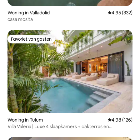
Woning in Valladolid
Gemiddelde beo
4,95 (332)
casa mosita
Favoriet van gasten
Favoriet van gasten
Woning in Tulum
Gemiddelde beo
4,98 (126)
Villa Valeria | Luxe 4 slaapkamers + dakterras en
paddleboard