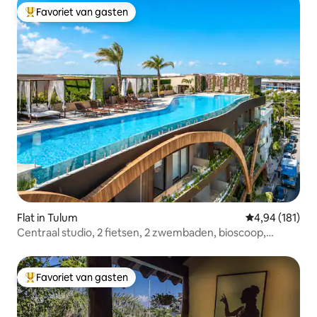
Favoriet van gasten
Topfavoriet van gasten
Flat in Tulum
Gemiddelde beo
4,94 (181)
Centraal studio, 2 fietsen, 2 zwembaden, bioscoop,
fitnessruimte
Favoriet van gasten
Topfavoriet van gasten