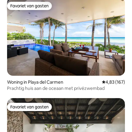
Favoriet van gasten
Favoriet van gasten
Woning in Playa del Carmen
Gemiddelde beo
4,83 (167)
Prachtig huis aan de oceaan met privézwembad
Favoriet van gasten
Favoriet van gasten