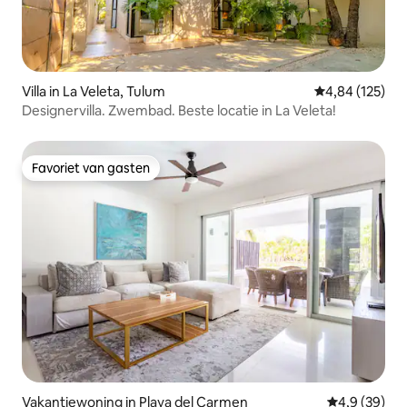
Villa in La Veleta, Tulum
Gemiddelde beo
4,84 (125)
Designervilla. Zwembad. Beste locatie in La Veleta!
Favoriet van gasten
Favoriet van gasten
Vakantiewoning in Playa del Carmen
Gemiddelde b
4,9 (39)