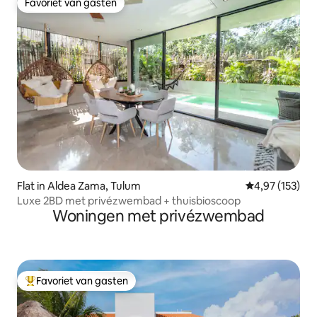
Favoriet van gasten
Favoriet van gasten
Flat in Aldea Zama, Tulum
Gemiddelde beo
4,97 (153)
Luxe 2BD met privézwembad + thuisbioscoop
Woningen met privézwembad
Favoriet van gasten
Topfavoriet van gasten