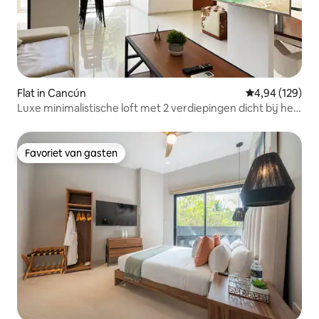
Flat in Cancún
Gemiddelde beo
4,94 (129)
Luxe minimalistische loft met 2 verdiepingen dicht bij het
strand!
Favoriet van gasten
Favoriet van gasten