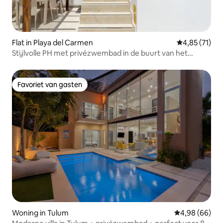
Flat in Playa del Carmen
Gemiddelde be
4,85 (71)
Stijlvolle PH met privézwembad in de buurt van het
strand en 5th Av.
Favoriet van gasten
Favoriet van gasten
Woning in Tulum
Gemiddelde be
4,98 (66)