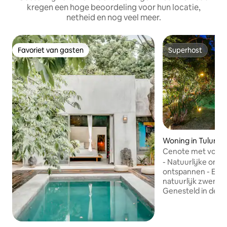
kregen een hoge beoordeling voor hun locatie,
netheid en nog veel meer.
Favoriet van gasten
Superhost
Favoriet van gasten
Superhost
Woning in Tulum
Cenote met volledi
zwembad
- Natuurlijke omg
ontspannen - Eige
natuurlijk zwembad
Genesteld in de ju
een van de mooist
10 minuten van het
Het is een korte 