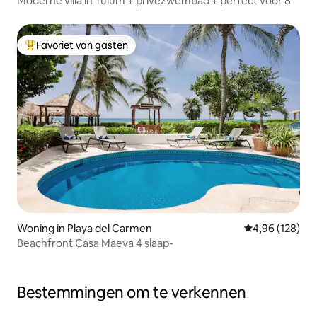
Moderne villa in Tulum + privézwembad + perfect voor 8
Favoriet van gasten
Topfavoriet van gasten
Woning in Playa del Carmen
Gemiddelde beo
4,96 (128)
Beachfront Casa Maeva 4 slaap-
Bestemmingen om te verkennen