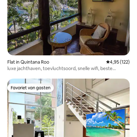
Flat in Quintana Roo
Gemiddelde beo
4,95 (122)
luxe jachthaven, toevluchtsoord, snelle wifi, beste
privéstrand
Favoriet van gasten
Favoriet van gasten