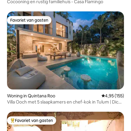
Cocooning en rustig familiehuis - Casa Flamingo
Favoriet van gasten
Favoriet van gasten
Woning in Quintana Roo
Gemiddelde beo
4,95 (155)
Villa Ooch met 5 slaapkamers en chef-kok in Tulum | Dicht
bij het strand
Favoriet van gasten
Topfavoriet van gasten