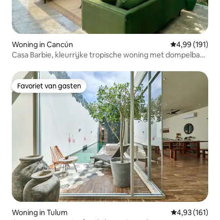
Woning in Cancún
Gemiddelde beo
4,99 (191)
Casa Barbie, kleurrijke tropische woning met dompelbad
– 3 slaapkamers
Favoriet van gasten
Favoriet van gasten
Woning in Tulum
Gemiddelde beo
4,93 (161)