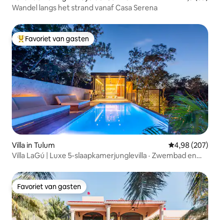
Wandel langs het strand vanaf Casa Serena
Favoriet van gasten
Topfavoriet van gasten
Villa in Tulum
Gemiddelde beo
4,98 (207)
Villa LaGú | Luxe 5-slaapkamerjunglevilla · Zwembad en
chef-kok
Favoriet van gasten
Favoriet van gasten