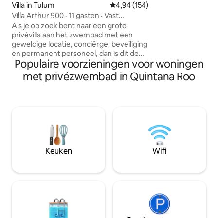
café en 15 minuten
Villa in Tulum
Gemiddelde beoordeling van 4,9
4,94 (154)
Wellness Center o
Villa Arthur 900 · 11 gasten · Vast
bars van Calle 7 S
personeel
Als je op zoek bent naar een grote
Kundalini-lessen op aan
privévilla aan het zwembad met een
inbegrepen - 10% k
geweldige locatie, conciërge, beveiliging
Beach Club - Fiets
en permanent personeel, dan is dit de
plaatse voor een v
Populaire voorzieningen voor woningen
juiste optie. De woning is gelegen in La
Wasserette - Sch
Veleta en heeft 9687 vierkante meter.
met privézwembad in Quintana Roo
Speciaal voor jou. Je zult geen ander
soortgelijk huis in de omgeving vinden.
Ontworpen voor 11 gasten, bieden de
uitgestrekte kamers en 12 voet muren
privacy, omringd door weelderige tuinen
met Koi visfonteinen, een groot
zwembad met ligstoelen, een
buitenbad, een barbecue en een
Keuken
Wifi
yogaruimte. Dagelijks ontbijt tegen een
toeslag.