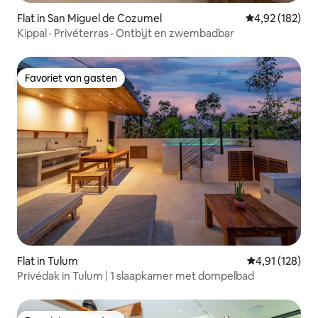
Flat in San Miguel de Cozumel
Gemiddelde beo
4,92 (182)
Kippal · Privéterras · Ontbijt en zwembadbar
Favoriet van gasten
Favoriet van gasten
Flat in Tulum
Gemiddelde beo
4,91 (128)
Privédak in Tulum | 1 slaapkamer met dompelbad