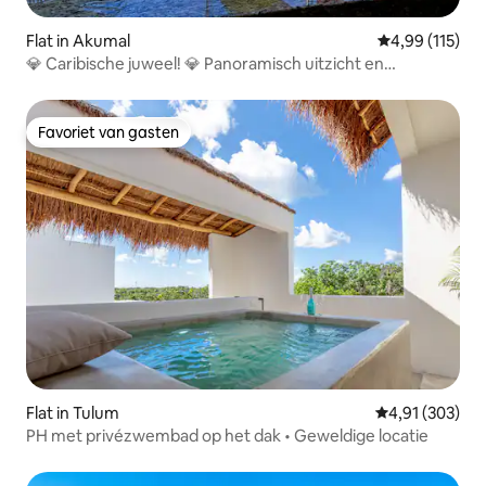
Flat in Akumal
Gemiddelde beo
4,99 (115)
💎 Caribische juweel! 💎 Panoramisch uitzicht en
zwembad!
Favoriet van gasten
Favoriet van gasten
Flat in Tulum
Gemiddelde beo
4,91 (303)
PH met privézwembad op het dak • Geweldige locatie