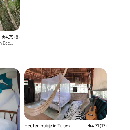
Gemiddelde beoordeling van 4,75 op 5, 8 recensies
4,75 (8)
m Eco
Houten huisje in Tulum
Gemiddelde beoordeli
4,71 (17)