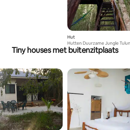
Hut
Hutten Duurzame Jungle Tulu
Tiny houses met buitenzitplaats
Lodge, privé
st
st