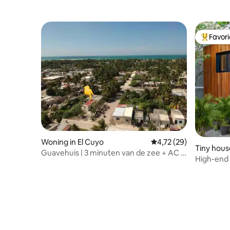
Favor
Topfavor
Woning in El Cuyo
Gemiddelde beoordelin
4,72 (29)
Tiny hous
Guavehuis | 3 minuten van de zee + AC +
High-end 
tuin
blok 5th 