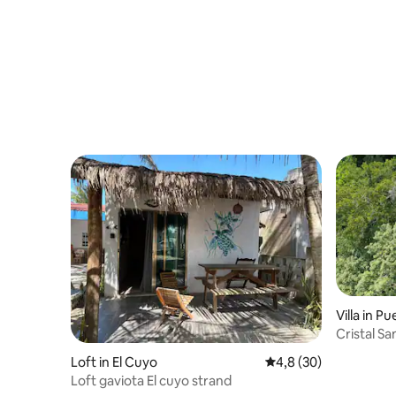
Villa in P
Cristal S
onderdomp
Loft in El Cuyo
Gemiddelde beoordeli
4,8 (30)
Loft gaviota El cuyo strand