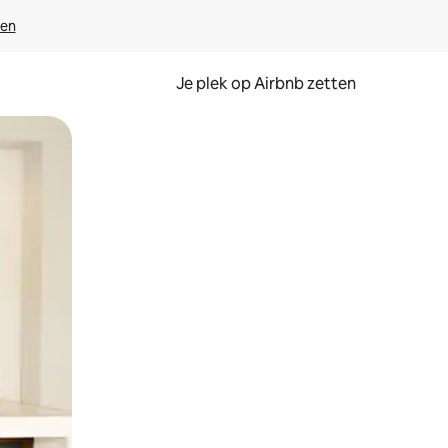
ven
Je plek op Airbnb zetten
en of swipen.