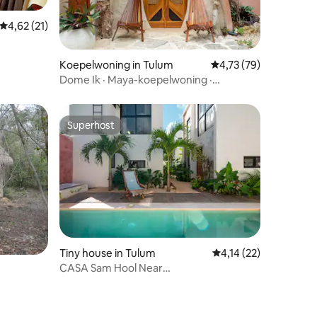
Gemiddelde beoordeling van 4,62 op 5, 21 recensies
4,62 (21)
Koepelwoning in Tulum
Gemiddelde beoordeli
4,73 (79)
ecensies
Dome Ik · Maya-koepelwoning ·
Zelfvoorzienend junglevakantiehuis
Superhost
Superhost
Tiny house in Tulum
Gemiddelde beoordeli
4,14 (22)
CASA Sam Hool Near
ecensies
Downtown+Shopping Area 30 %
KORTING