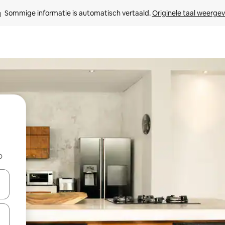
Sommige informatie is automatisch vertaald. 
Originele taal weerge
b
een keuze met je de pijltjestoetsen omhoog en omlaag, óf door te tikk