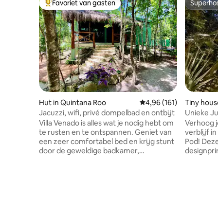
Favoriet van gasten
Superho
Topfavoriet van gasten
Superho
Hut in Quintana Roo
Gemiddelde beoordeling
4,96 (161)
Tiny hous
Jacuzzi, wifi, privé dompelbad en ontbijt
Unieke Ju
onderdom
Villa Venado is alles wat je nodig hebt om
Verhoog j
te rusten en te ontspannen. Geniet van
verblijf 
een zeer comfortabel bed en krijg stunt
Pod! Deze jungle pod combineert de
door de geweldige badkamer,
designpri
ontworpen om verbinding te maken met
met een m
de natuur. Laat onze chef-kok u
esthetiek
verwennen met haar geweldige ontbijt
uitzicht 
dat op uw privéterras wordt geserveerd.
je je vol
Rijd 5 minuten naar de stranden aan de
Maya jung
oostkant van het eiland en geniet van
wilde dieren. Er zijn twee Jun
een prachtige zonsopgang. Deze villa is
het terrei