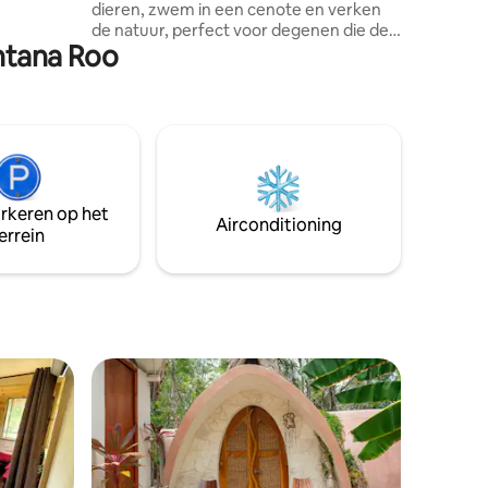
dieren, zwem in een cenote en verken
de natuur, perfect voor degenen die de
intana Roo
verbinding willen verbreken en willen
ontspannen in het hart van de jungle.
Slechts 12 minuten van het strand van
Puerto Morelos, 35 van Cancun, 30 van
Playa del Carmen en 70 van Tulum. Voor
slechts 240 pesos (ongeveer $ 12) per
persoon kun je een heerlijk ontbijt
krijgen. Aarzel niet om je vragen te
arkeren op het
stellen, we houden Maya bruiloften,
Airconditioning
errein
cacao ceremonie, temazcal, Rappe.