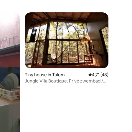
Tiny house in Tulum
Gemiddelde beoordeli
4,71 (48)
Jungle Villa Boutique. Privé zwembad /
ecensies
design.