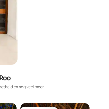
 Roo
netheid en nog veel meer.
Hut in Ba