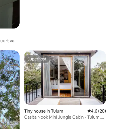
buurt van
minuten
den
minuten
Superhost
Superhost
 gids te
ecensies
Tiny house in Tulum
Gemiddelde beoordeli
4,6 (20)
Casita Nook Mini Jungle Cabin - Tulum,
Mexico