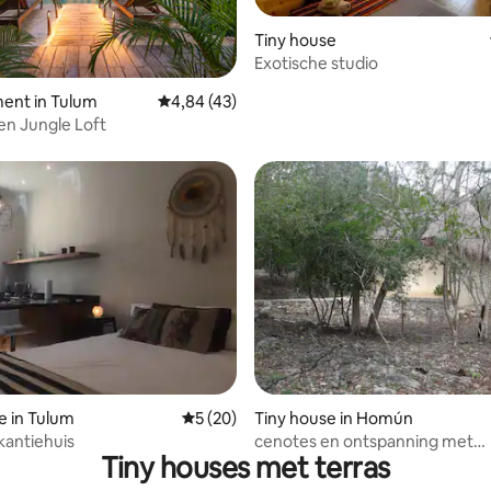
Tiny house
Exotische studio
g van 4,43 op 5, 35 recensies
ent in Tulum
Gemiddelde beoordeling van 4,84 op 5, 43 r
4,84 (43)
en Jungle Loft
ing van 4,2 op 5, 5 recensies
e in Tulum
Gemiddelde beoordeling van 5 op 5, 20 r
5 (20)
Tiny house in Homún
antiehuis
cenotes en ontspanning met
Tiny houses met terras
pakketervaring