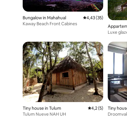
Bungalow in Mahahual
Gemiddelde beoordelin
4,43 (35)
Kaway Beach Front Cabines
Appartem
Luxe glaz
Tiny house in Tulum
Gemiddelde beoordel
4,2 (5)
Tiny hous
Tulum Nueve NAH UH
Droomvak