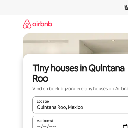
Ga
direct
naar
inhoud
Tiny houses in Quintana
Roo
Vind en boek bijzondere tiny houses op Airbn
Locatie
Wanneer er resultaten beschikbaar zijn, maak je 
Aankomst