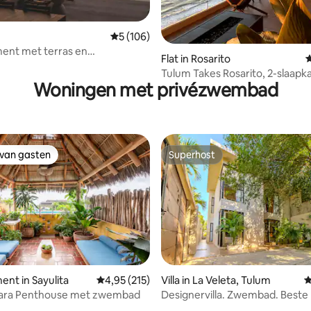
Gemiddelde beoordeling van 5 op 5, 106 r
5 (106)
 van 4,95 op 5, 176 recensies
ent met terras en
Flat in Rosarito
G
pzwembad
Tulum Takes Rosarito, 2-slaapk
Woningen met privézwembad
het strand.
 van gasten
Superhost
 van gasten
Superhost
ng van 4,8 op 5, 59 recensies
nt in Sayulita
Gemiddelde beoordeling van 4,95 op 5, 215 r
4,95 (215)
Villa in La Veleta, Tulum
G
ara Penthouse met zwembad
Designervilla. Zwembad. Beste l
La Veleta!