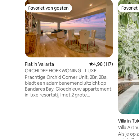
Favoriet van gasten
Favoriet
Favoriet van gasten
Favoriet
Flat in Vallarta
Gemiddelde beoordeling
4,98 (117)
ORCHIDEE HOEKWONING - LUXE
STRAND
Prachtige Orchid Corner Unit, 2Br, 2Ba,
biedt een adembenemend uitzicht op
Bandares Bay. Gloednieuw appartement
in luxe resortstijl met 2 grote
zwembaden, een fitnessruimte, een
restaurant op het dak en een bar,
schoonmaak en 24-uursbeveiliging.
Vouwramen die de ruimte volledig
Villa in T
openen, gelegen in Conchas Chinas.
Villa Arthur 900 · 1
Directe toegang tot het strand, op
personee
Als je op
loopafstand van het centrum van PV en