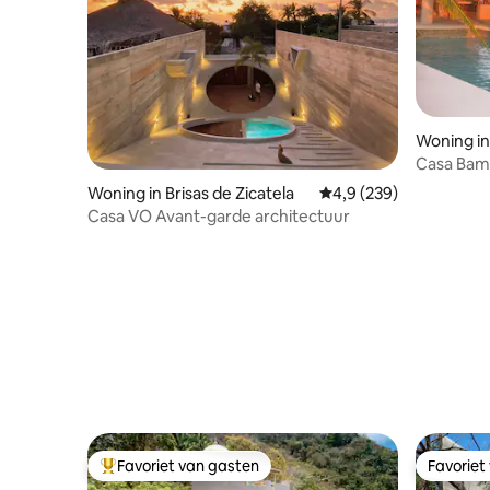
Woning in
Casa Bamb
Woning in Brisas de Zicatela
Gemiddelde beoordelin
4,9 (239)
Casa VO Avant-garde architectuur
Favoriet van gasten
Favoriet
Topfavoriet van gasten
Favoriet