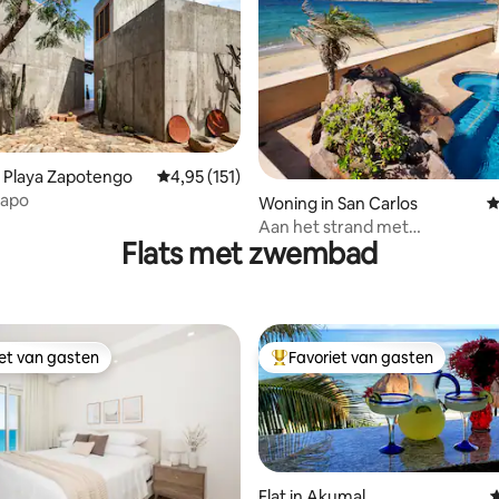
 van 4,98 op 5, 150 recensies
 Playa Zapotengo
Gemiddelde beoordeling van 4,95 op 5, 151 r
4,95 (151)
sapo
Woning in San Carlos
G
Aan het strand met
Flats met zwembad
privézwembad(verwarmd)
4slaapkamerwoning
iet van gasten
Favoriet van gasten
iet van gasten
Topfavoriet van gasten
Flat in Akumal
G