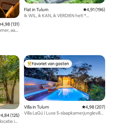
Flat in Tulum
Gemiddelde beoordelin
4,91 (196)
ecensies
Ik WIL, ik KAN, ik VERDIEN het! *
PRIVATEpool&palapa
emiddelde beoordeling van 4,98 op 5, 131 recensies
4,98 (131)
amer, aan
Favoriet van gasten
Topfavoriet van gasten
Villa in Tulum
Gemiddelde beoordeling
4,98 (207)
Villa LaGú | Luxe 5-slaapkamerjunglevilla ·
ecensies
emiddelde beoordeling van 4,84 op 5, 125 recensies
4,84 (125)
Zwembad en chef-kok
ocatie in