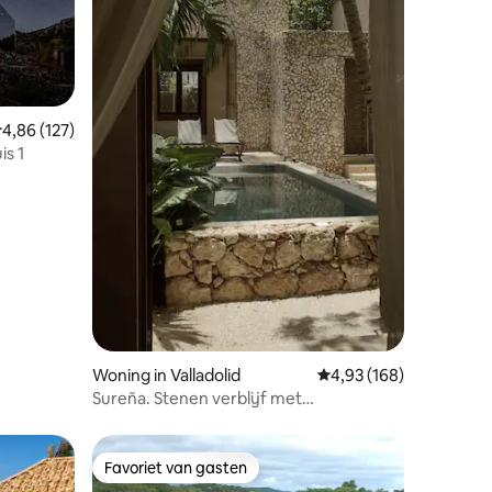
emiddelde beoordeling van 4,86 op 5, 127 recensies
4,86 (127)
ecensies
is 1
Woning in Valladolid
Gemiddelde beoordeling
4,93 (168)
Sureña. Stenen verblijf met
privézwembad
Favoriet van gasten
Favoriet van gasten