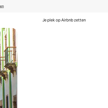
ven
Je plek op Airbnb zetten
en of swipen.