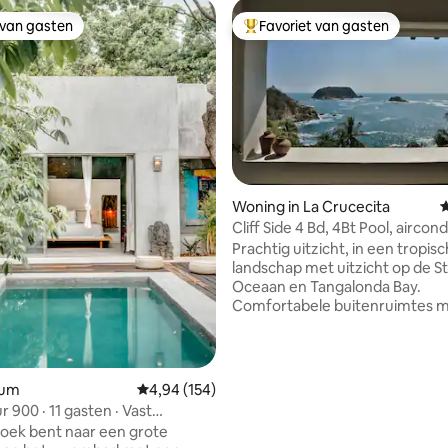
 van gasten
Favoriet van gasten
 van gasten
Topfavoriet van gasten
 van 4,98 op 5, 117 recensies
Woning in La Crucecita
G
Cliff Side 4 Bd, 4Bt Pool, aircond
wifi | Tangolunda
Prachtig uitzicht, in een tropisc
landschap met uitzicht op de Sti
Oceaan en Tangalonda Bay.
Comfortabele buitenruimtes me
voorzieningen Volledig gevuld
airconditioning, wifi en zwemb
Openlucht eet- en woonkamer
en slaapkamers kunnen worde
ulum
Gemiddelde beoordeling van 4,94 op 5, 154 r
4,94 (154)
afgesloten. Rechtstreeks toegang tot
1 gasten · Vast
een verborgen afgelegen strand. Ei
l
 zoek bent naar een grote
parkeerplaats, 24-uursbeveilig