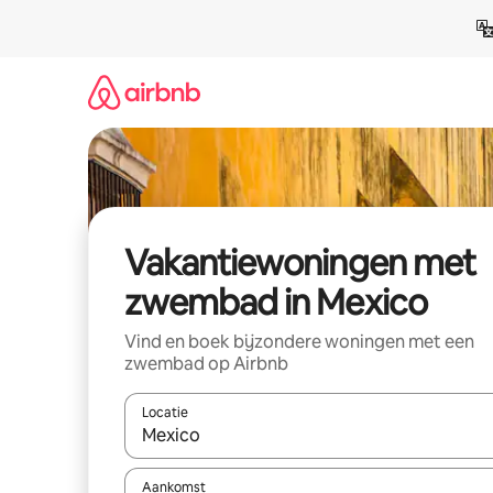
Ga
direct
naar
inhoud
Vakantiewoningen met
zwembad in Mexico
Vind en boek bijzondere woningen met een
zwembad op Airbnb
Locatie
Wanneer er resultaten beschikbaar zijn, maak je 
Aankomst