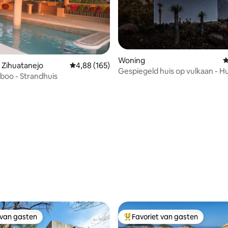
Woning
G
 Zihuatanejo
Gemiddelde beoordeling van 4,88 op 5, 165 r
4,88 (165)
Gespiegeld huis op vulkaan - Hu
oo - Strandhuis
g van 4,9 op 5, 239 recensies
 van gasten
Favoriet van gasten
 van gasten
Topfavoriet van gasten