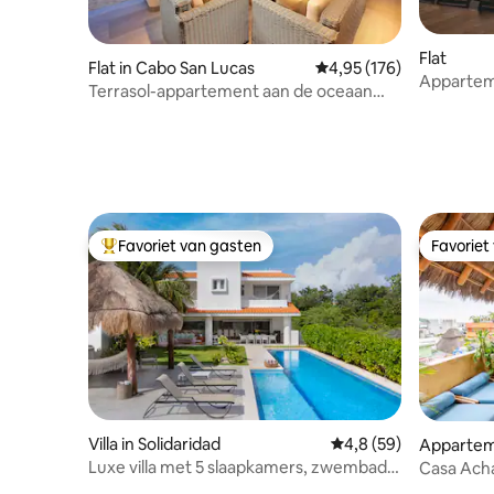
Flat
Flat in Cabo San Lucas
Gemiddelde beoordeling
4,95 (176)
Appartem
Terrasol-appartement aan de oceaan
overloo
met open haard op het terras
Favoriet van gasten
Favoriet
Topfavoriet van gasten
Favoriet
Villa in Solidaridad
Gemiddelde beoordeli
4,8 (59)
Apparteme
Luxe villa met 5 slaapkamers, zwembad
Casa Ach
en aanlegplaats voor boot