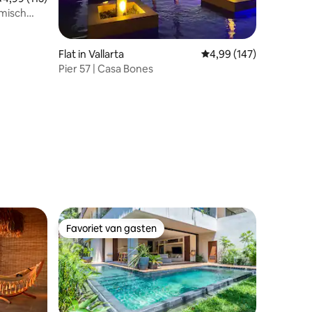
amisch
ecensies
Flat in Vallarta
Gemiddelde beoordeling
4,99 (147)
Pier 57 | Casa Bones
Favoriet van gasten
Favoriet van gasten