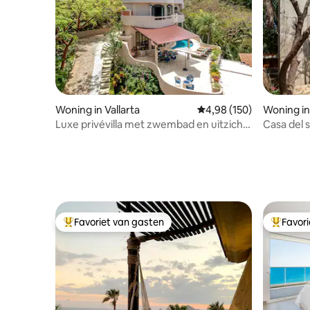
Woning in Vallarta
Gemiddelde beoordeling
4,98 (150)
Woning in
Luxe privévilla met zwembad en uitzicht
Casa del 
– Puerto Vallarta
Favoriet van gasten
Favor
Topfavoriet van gasten
Topfavor