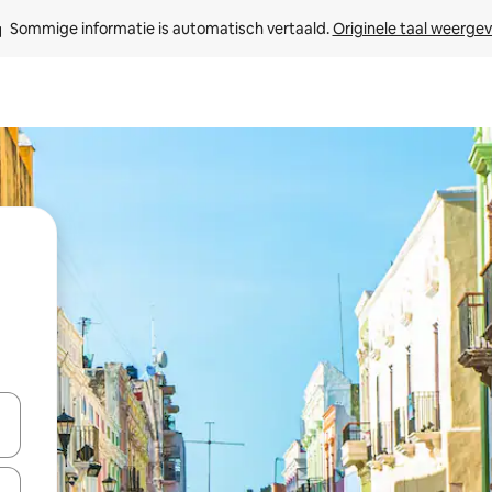
Sommige informatie is automatisch vertaald. 
Originele taal weerge
een keuze met je de pijltjestoetsen omhoog en omlaag, óf door te tikk