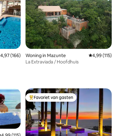
ecensies
emiddelde beoordeling van 4,97 op 5, 166 recensies
4,97 (166)
Woning in Mazunte
Gemiddelde beoordelin
4,99 (115)
La Extraviada / Hoofdhuis
Favoriet van gasten
Topfavoriet van gasten
emiddelde beoordeling van 4,99 op 5, 115 recensies
4,99 (115)