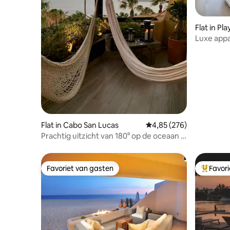
Flat in Pl
Luxe appa
Rocky Poi
Flat in Cabo San Lucas
Gemiddelde beoordeling
4,85 (276)
Prachtig uitzicht van 180° op de oceaan ·
Privéterras en strand
Favoriet van gasten
Favor
Favoriet van gasten
Topfavor