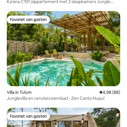
Ka'ana C101 /appartement met 2 slaapkamers Jungle
Oasis 2 privézwembaden
Favoriet van gasten
Favoriet van gasten
Villa in Tulum
Gemiddelde be
4,98 (88)
Junglevilla en cenotezwembad • Zen Canto Nupul
Favoriet van gasten
Favoriet van gasten