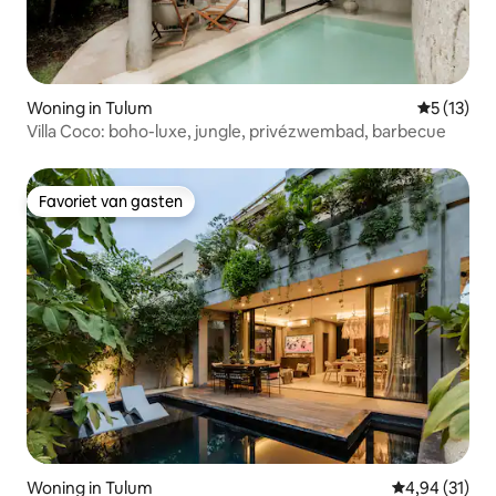
Woning in Tulum
Gemiddeld
5 (13)
Villa Coco: boho-luxe, jungle, privézwembad, barbecue
Favoriet van gasten
Favoriet van gasten
Woning in Tulum
Gemiddelde be
4,94 (31)