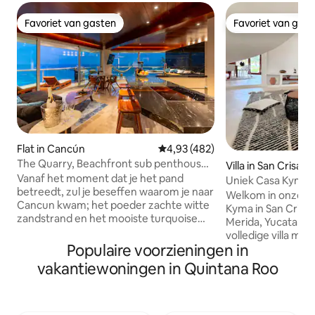
Favoriet van gasten
Favoriet van gas
Favoriet van gasten
Favoriet van gas
Flat in Cancún
Gemiddelde beoordeling van 4,9
4,93 (482)
The Quarry, Beachfront sub penthouse
Villa in San Crisant
150m to clubs
Vanaf het moment dat je het pand
Uniek Casa Kyma a
betreedt, zul je beseffen waarom je naar
zwembad, Yucata
Welkom in onze vil
Cancun kwam; het poeder zachte witte
Kyma in San Crisa
zandstrand en het mooiste turquoise
Merida, Yucatan, Mexico).
water. Want dat is alles wat je kunt zien
volledige villa me
vanaf het 180° panoramische uitzicht dat
Populaire voorzieningen in
uitzicht op de oc
het appartement biedt. Geen detail
zonsondergangen. 
vakantiewoningen in Quintana Roo
ontbrak. Meer dan twee jaar verbouwing
zorg ontworpen in 
van deze unieke accommodatie. Slechts
onvergetelijk verbli
150 m van het nachtleven, 2 grote
voor 6 volwassene
zwembaden, een restaurant en