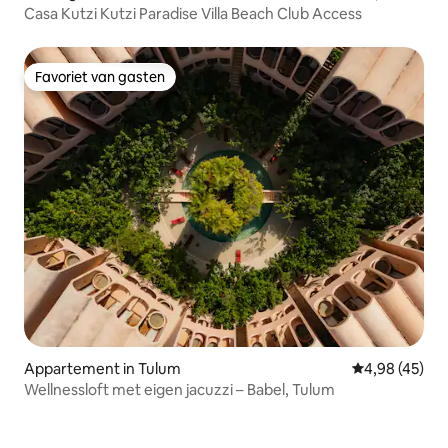
Casa Kutzi Kutzi Paradise Villa Beach Club Access
Favoriet van gasten
Favoriet van gasten
Appartement in Tulum
Gemiddelde be
4,98 (45)
Wellnessloft met eigen jacuzzi – Babel, Tulum