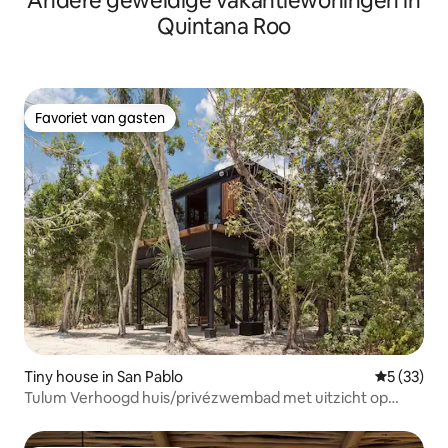
Andere geweldige vakantiewoningen in
Quintana Roo
Favoriet van gasten
Favoriet van gasten
Tiny house in San Pablo
Gemiddelde
5 (33)
Tulum Verhoogd huis/privézwembad met uitzicht op
cenote