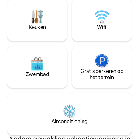
een bed delen me
strandclub in het gebouw. Een fusie van
extra kosten. In de villa is een volledig
exotische houten meubels en
uitgeruste keuken 
geïmporteerd marmer hebben deze
barbecue voor een
plek ongeëvenaard in Cancun.
buitengrillen.
Keuken
Wifi
Gratis parkeren op
Zwembad
het terrein
Airconditioning