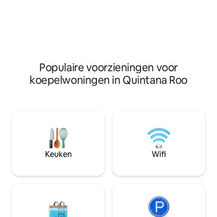
een nieuwe manier om weer in contact
gaze at the stars. 
te komen met de natuur en jezelf; wat
located 10-15 MIN
we Soul-Stainable Living noemen. Klik op
beaches of Tulum &
bio voor meer advertenties.
nearby cenotes.
Populaire voorzieningen voor
koepelwoningen in Quintana Roo
Keuken
Wifi