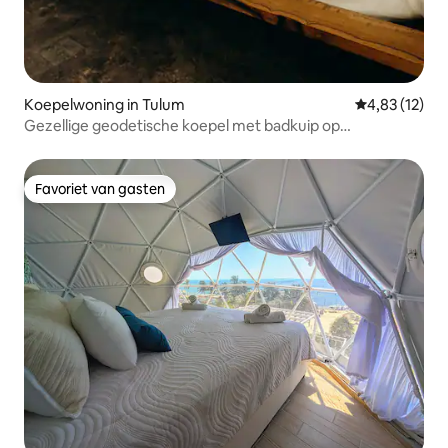
Koepelwoning in Tulum
Gemiddelde be
4,83 (12)
Gezellige geodetische koepel met badkuip op
loopafstand van het strand
Favoriet van gasten
Favoriet van gasten