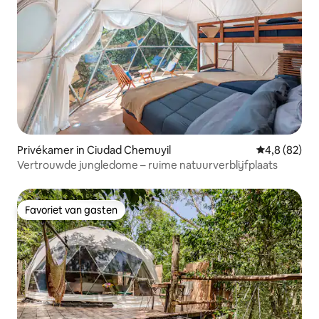
Privékamer in Ciudad Chemuyil
Gemiddelde b
4,8 (82)
Vertrouwde jungledome – ruime natuurverblijfplaats
Favoriet van gasten
Favoriet van gasten