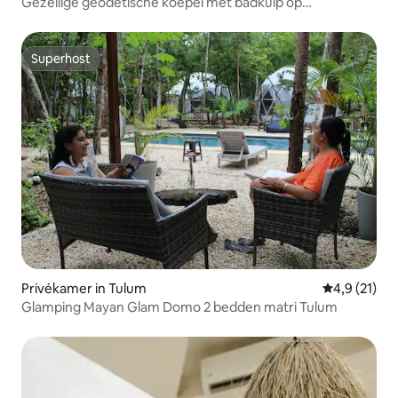
Gezellige geodetische koepel met badkuip op
loopafstand van het strand
Superhost
Superhost
Privékamer in Tulum
Gemiddelde 
4,9 (21)
Glamping Mayan Glam Domo 2 bedden matri Tulum