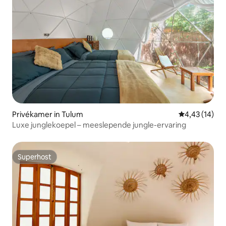
Privékamer in Tulum
Gemiddelde be
4,43 (14)
Luxe junglekoepel – meeslepende jungle-ervaring
Superhost
Superhost