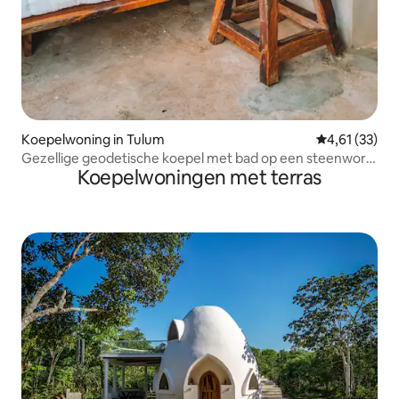
Koepelwoning in Tulum
Gemiddelde be
4,61 (33)
Gezellige geodetische koepel met bad op een steenworp
Koepelwoningen met terras
afstand van het strand