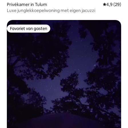
Privékamer in Tulum
Gemiddelde b
4,9 (29)
Luxe junglekkoepelwoning met eigen jacuzzi
Favoriet van gasten
Favoriet van gasten