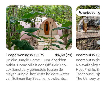
Favoriet van gas
Favoriet van gas
Koepelwoning in Tulum
Gemiddelde beoordeling van 4,
4,68 (28)
Boomhut in Tulum
Unieke Jungle Dome Luum 2 bedden
Boomhut in de jung
minuten lopen va
Nahku Dome Villa is een Off-Grid Eco-
No availability? O
Lux Sanctuary genesteld tussen de
Host Profile. Enjo
Mayan Jungle, het kristalheldere water
Treehouse Experie
van Soliman Bay Beach en op slechts
The Canopy treeho
zeven minuten rijden van de stad
elevated (height: 
Tulum. Omringd door kristalheldere
shaped amongst th
cenotes en indrukwekkende grotten, is
Eco dome gives you
deze locatie een culturele schat van
Glamping: King be
biodiversiteit en een draaikolk van
HIGH SPEED fan. Re
voorouderlijke wijsheid. Nahku biedt je
the hammock enjoy