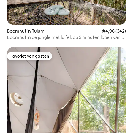
Boomhut in Tulum
Gemiddelde beo
4,96 (342)
Boomhut in de jungle met luifel, op 3 minuten lopen van
cenotes
Favoriet van gasten
Favoriet van gasten