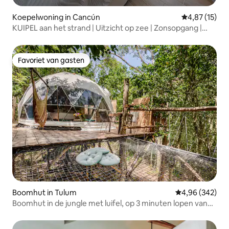
Koepelwoning in Cancún
Gemiddelde be
4,87 (15)
KUIPEL aan het strand | Uitzicht op zee | Zonsopgang |
Dicht bij veerboot
Favoriet van gasten
Favoriet van gasten
Boomhut in Tulum
Gemiddelde beo
4,96 (342)
Boomhut in de jungle met luifel, op 3 minuten lopen van
cenotes