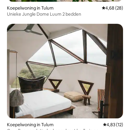
Koepelwoning in Tulum
Gemiddelde be
4,68 (28)
Unieke Jungle Dome Luum 2 bedden
Koepelwoning in Tulum
Gemiddelde be
4,83 (12)