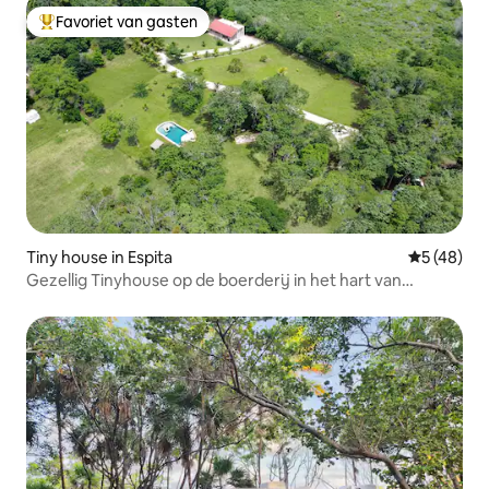
Favoriet van gasten
Topfavoriet van gasten
Tiny house in Espita
Gemiddelde
5 (48)
Gezellig Tinyhouse op de boerderij in het hart van
Yucatán