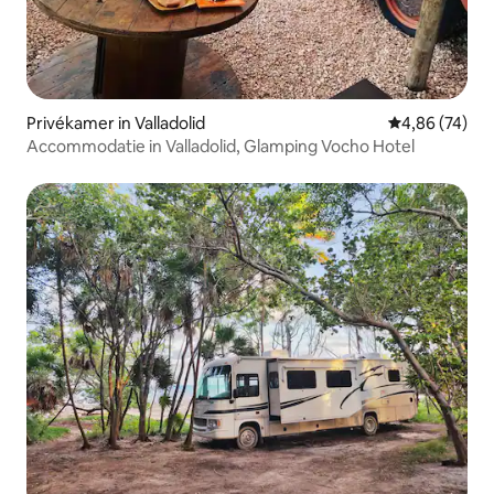
Privékamer in Valladolid
Gemiddelde be
4,86 (74)
Accommodatie in Valladolid, Glamping Vocho Hotel