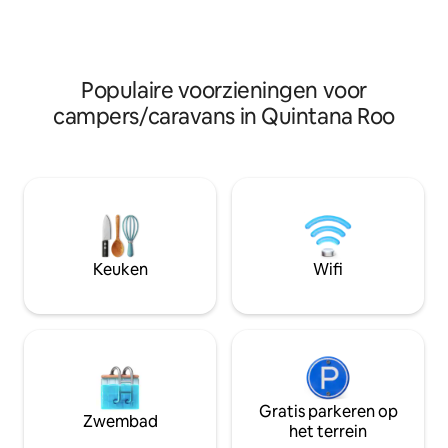
romantic getaways, creative retreats,
comfortabel kunn
and digital nomads. Bikes included. -20%
off for direct bookings -30% off for
weekly/monthly stays
Populaire voorzieningen voor
campers/caravans in Quintana Roo
Keuken
Wifi
Gratis parkeren op
Zwembad
het terrein