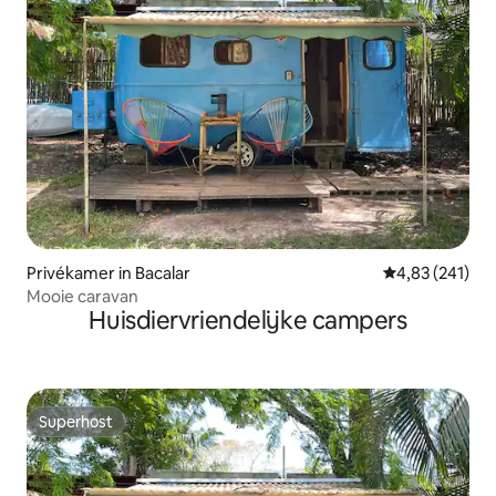
Privékamer in Bacalar
Gemiddelde beo
4,83 (241)
Mooie caravan
Huisdiervriendelijke campers
Superhost
Superhost