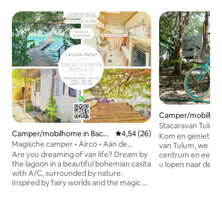
Camper/mobilhom
Stacaravan Tulum
Camper/mobilhome in Bacal
Gemiddelde beoordeling van 4,
4,54 (26)
Kom en geniet van 
ar
Magische camper • Airco • Aan de
van Tulum, we zijn
lagune
Are you dreaming of van life? Dream by
centrum en een km
the lagoon in a beautiful bohemian casita
u lopen naar de m
with A/C, surrounded by nature.
in de regio. We zi
Inspired by fairy worlds and the magic of
afstand van Cenotes
simplicity. An intimate, safe, and
iconische site van 
comfortable nest to rest, create, and
accommodatie is e
simply be. Here time dissolves and the
stacaravan met al
lagoon sings. Ideal for solo escapes,
appartement waarin 4 personen zeer