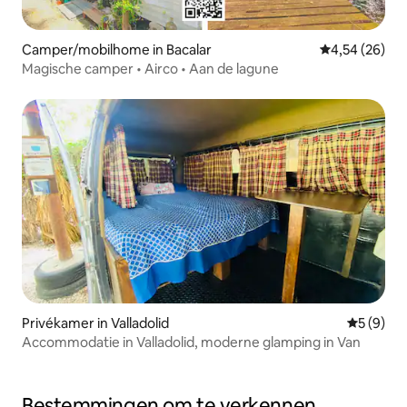
Camper/mobilhome in Bacalar
Gemiddelde be
4,54 (26)
Magische camper • Airco • Aan de lagune
Privékamer in Valladolid
Gemiddeld
5 (9)
Accommodatie in Valladolid, moderne glamping in Van
Bestemmingen om te verkennen