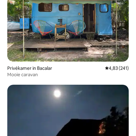
Privékamer in Bacalar
Gemiddelde beo
4,83 (241)
Mooie caravan