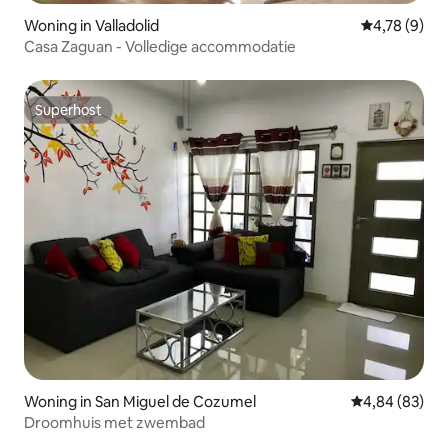
Woning in Valladolid
Gemiddelde b
4,78 (9)
Casa Zaguan - Volledige accommodatie
Superhost
Superhost
Woning in San Miguel de Cozumel
Gemiddelde be
4,84 (83)
Droomhuis met zwembad