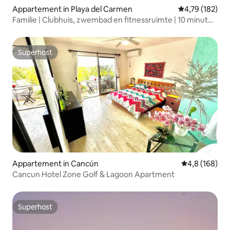
Appartement in Playa del Carmen
Gemiddelde beo
4,79 (182)
Familie | Clubhuis, zwembad en fitnessruimte | 10 minuten
strand
Superhost
Superhost
Appartement in Cancún
Gemiddelde be
4,8 (168)
Cancun Hotel Zone Golf & Lagoon Apartment
Superhost
Superhost