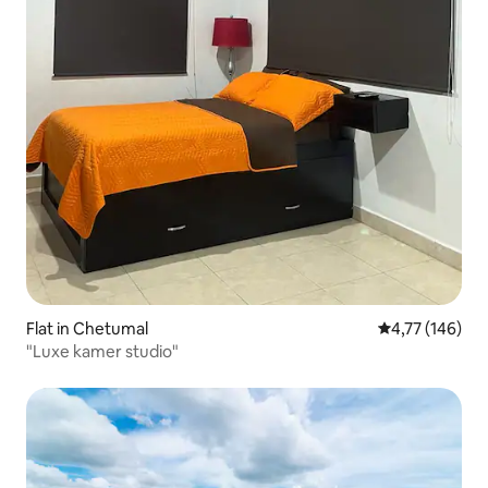
Flat in Chetumal
Gemiddelde beo
4,77 (146)
"Luxe kamer studio"