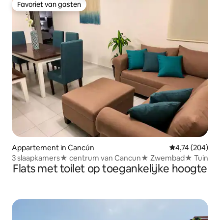
Favoriet van gasten
Favoriet van gasten
Appartement in Cancún
Gemiddelde beo
4,74 (204)
3 slaapkamers★ centrum van Cancun★ Zwembad★ Tuin
Flats met toilet op toegankelijke hoogte