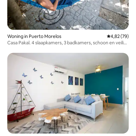
Woning in Puerto Morelos
Gemiddelde be
4,82 (79)
Casa Pakal. 4 slaapkamers, 3 badkamers, schoon en veilig,
patio, zwembad