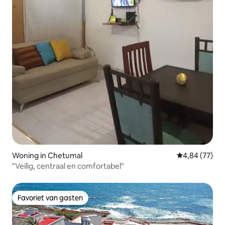
Woning in Chetumal
Gemiddelde be
4,84 (77)
"Veilig, centraal en comfortabel"
Favoriet van gasten
Favoriet van gasten