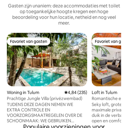
Gasten zijn unaniem: deze accommodaties met toilet
op toegankelijke hoogte kregen een hoge
beoordeling voor hun locatie, netheid en nog veel
meer.
Favoriet van gasten
Favoriet van gas
Favoriet van gasten
Favoriet van gas
Woning in Tulum
Gemiddelde beoordeling van 4,8
4,84 (235)
Loft in Tulum
Prachtige Jungle Villa (privézwembad)
Romantische en se
privé jacuzzi
TIJDENS DEZE DAGEN NEMEN WE
Seky loft, grote r
EXTRA CONTROLE EN
maximale privacy.
VOORZORGSMAATREGELEN OVER DE
duik in de verbaz
SCHOONMAAK: WE GEBRUIKEN
open en comfortab
Populaire voorzieningen voor
SPECIALE PRODUCTEN OM ALLE
buitenkant is het e