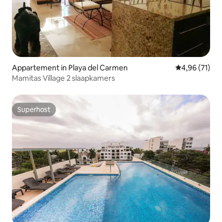
Appartement in Playa del Carmen
Gemiddelde be
4,96 (71)
Mamitas Village 2 slaapkamers
Superhost
Superhost