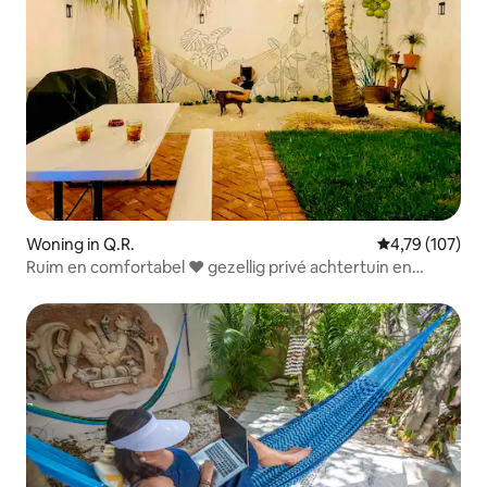
Woning in Q.R.
Gemiddelde beo
4,79 (107)
Ruim en comfortabel ❤️ gezellig privé achtertuin en
barbecue