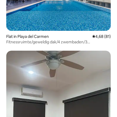
Flat in Playa del Carmen
Gemiddelde be
4,68 (81)
Fitnessruimte/geweldig dak/4 zwembaden/3
kamers/bar/7 personen/kinderclub