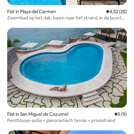
Flat in Playa del Carmen
Gemiddelde be
4,52 (25)
Zwembad op het dak, lopen naar het strand, in de buurt
van 5th Ave-winkels
Flat in San Miguel de Cozumel
Gemiddeld
5 (9)
Penthouse-suite + panoramisch terras + privéstrand