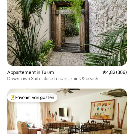
Appartement in Tulum
Gemiddelde beo
4,82 (306)
Downtown Suite close to bars, ruins & beach
Favoriet van gasten
Topfavoriet van gasten