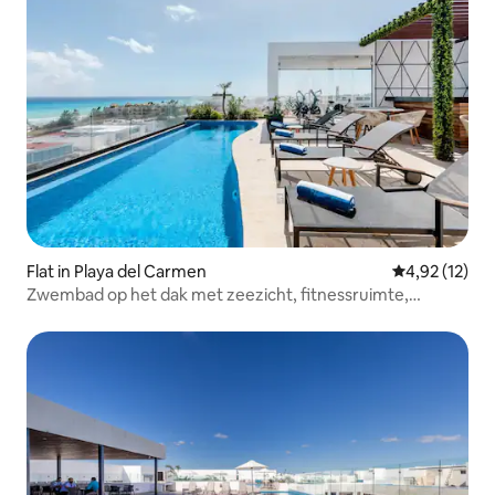
Flat in Playa del Carmen
Gemiddelde be
4,92 (12)
Zwembad op het dak met zeezicht, fitnessruimte,
nachtleven en strand