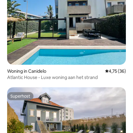
Woning in Canidelo
Gemiddelde be
4,75 (36)
Atlantic House - Luxe woning aan het strand
Superhost
Superhost