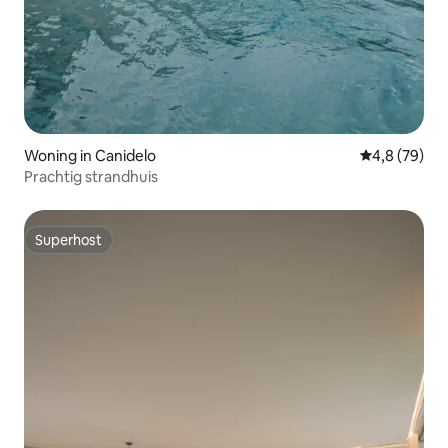
Woning in Canidelo
Gemiddelde b
4,8 (79)
Prachtig strandhuis
Superhost
Superhost