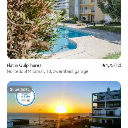
Flat in Gulpilhares
Gemiddelde b
4,75 (12)
NorteSoul Miramar, T3, zwembad, garage
Superhost
Superhost