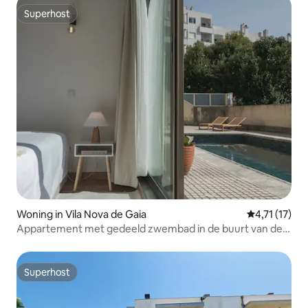
Superhost
Superhost
Woning in Vila Nova de Gaia
Gemiddelde b
4,71 (17)
Appartement met gedeeld zwembad in de buurt van de
metro
Superhost
Superhost