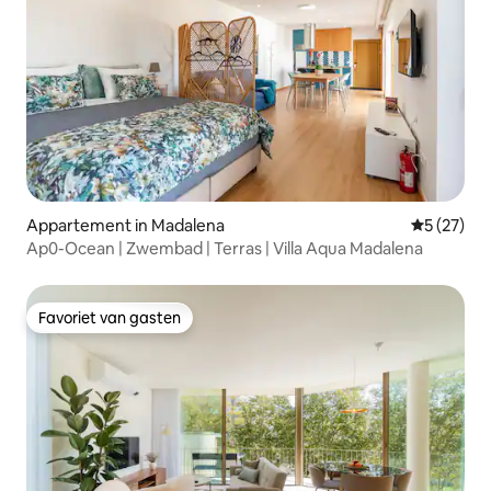
Appartement in Madalena
Gemiddelde
5 (27)
Ap0-Ocean | Zwembad | Terras | Villa Aqua Madalena
Favoriet van gasten
Favoriet van gasten