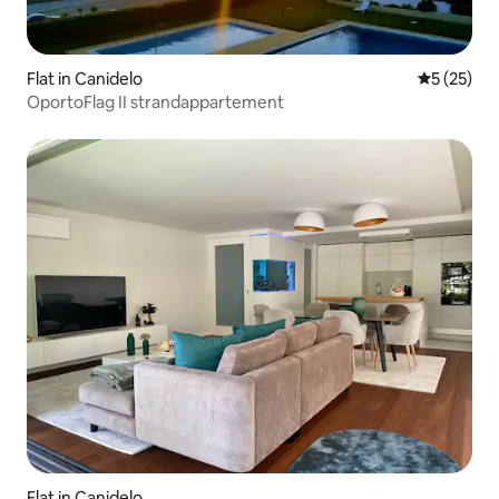
Flat in Canidelo
Gemiddelde
5 (25)
OportoFlag II strandappartement
Flat in Canidelo