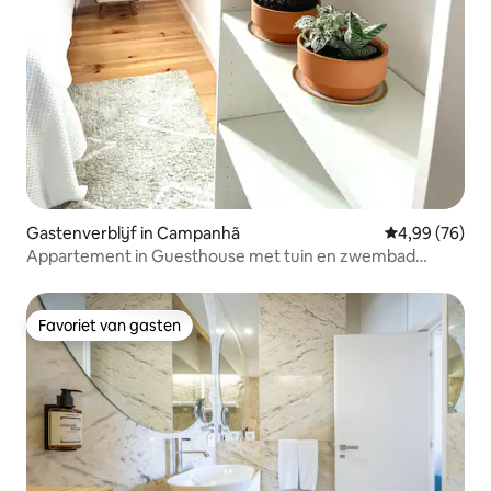
Gastenverblijf in Campanhã
Gemiddelde be
4,99 (76)
Appartement in Guesthouse met tuin en zwembad
Melros
Favoriet van gasten
Favoriet van gasten