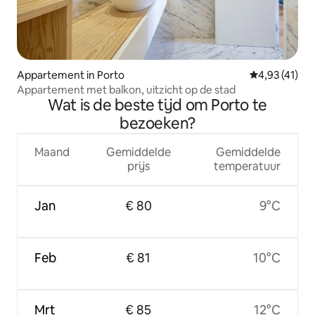
Appartement in Porto
Gemiddelde b
4,93 (41)
Appartement met balkon, uitzicht op de stad
Wat is de beste tijd om Porto te
bezoeken?
Maand
Gemiddelde
Gemiddelde
prijs
temperatuur
Jan
€ 80
9°C
Feb
€ 81
10°C
Mrt
€ 85
12°C