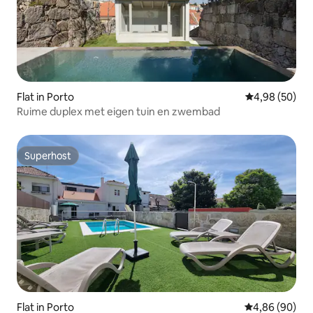
Flat in Porto
Gemiddelde be
4,98 (50)
Ruime duplex met eigen tuin en zwembad
Superhost
Superhost
Flat in Porto
Gemiddelde be
4,86 (90)