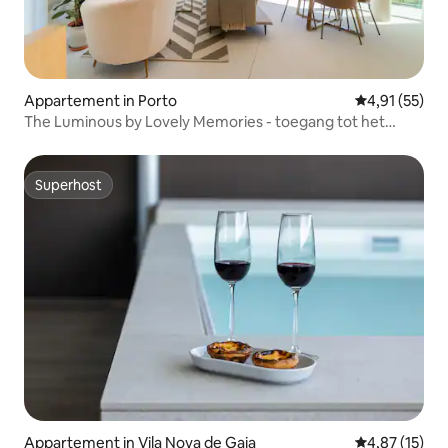
Appartement in Porto
Gemiddelde be
4,91 (55)
The Luminous by Lovely Memories - toegang tot het
zwembad
Superhost
Superhost
Appartement in Vila Nova de Gaia
Gemiddelde be
4,87 (15)