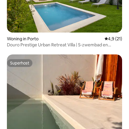
Woning in Porto
Gemiddelde 
4,9 (21)
Douro Prestige Urban Retreat Villa | S-zwembad en
fitnessruimte
Superhost
Superhost