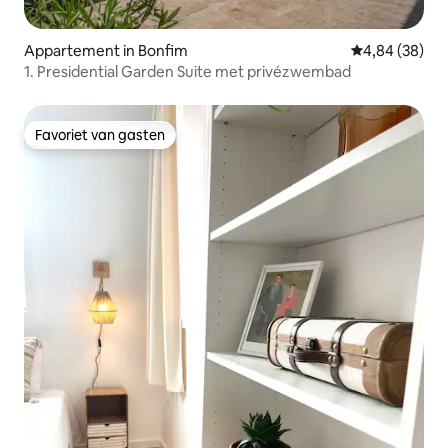
Appartement in Bonfim
Gemiddelde be
4,84 (38)
1. Presidential Garden Suite met privézwembad
Favoriet van gasten
Favoriet van gasten