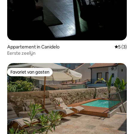
Appartement in Canidelo
Gemiddeld
5 (3)
Eerste zeelijn
Favoriet van gasten
Favoriet van gasten