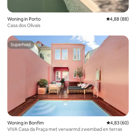
Woning in Porto
Gemiddelde be
4,88 (88)
Casa dos Olivais
Superhost
Superhost
Woning in Bonfim
Gemiddelde be
4,83 (60)
VIVA Casa da Praça met verwarmd zwembad en terras