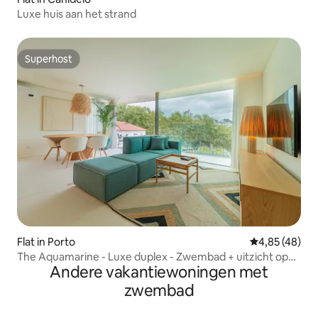
Luxe huis aan het strand
Superhost
Superhost
Flat in Porto
Gemiddelde be
4,85 (48)
The Aquamarine - Luxe duplex - Zwembad + uitzicht op
Andere vakantiewoningen met
de stad
zwembad