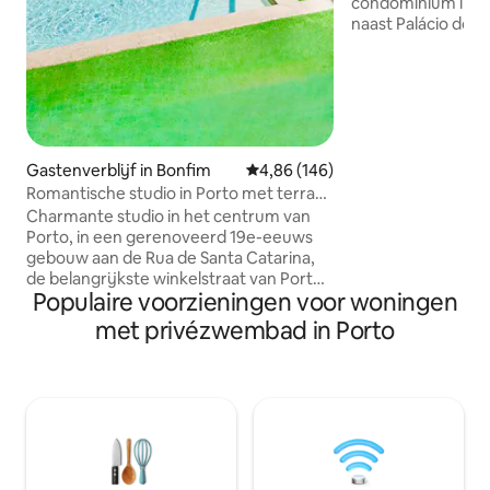
condominium in Ed
naast Palácio do Fr
rivier, met direct
loopbrug aan de o
Appartement met e
over de rivier de 
afwerkingen. Tuin
meerdere spellen 
aanlegsteiger. Co
Gastenverblijf in Bonfim
Gemiddelde beoordeling van 4,8
4,86 (146)
dag bewaking. Gew
Romantische studio in Porto met terras
ontspannen, te ge
aan het zwembad en tuin
Charmante studio in het centrum van
uitzicht op de rivi
Porto, in een gerenoveerd 19e-eeuws
het centrum van 
gebouw aan de Rua de Santa Catarina,
de belangrijkste winkelstraat van Porto.
Populaire voorzieningen voor woningen
Op loopafstand van de Mercado do
Bolhão en de Capela das Almas, met
met privézwembad in Porto
gemakkelijke metroraad tot de Dom
Luís I-brug, musea en andere
topattracties – ideaal voor sightseeing,
stedentrips en verblijven voor koppels.
Veel plezier: → Privéterras met directe
toegang tot het zwembad →
Buitenzwembad met ligstoelen →
Rustige tuin met lounge en eethoeken in