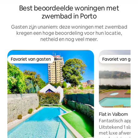
Best beoordeelde woningen met
zwembad in Porto
Gasten zijn unaniem: deze woningen met zwembad
kregen een hoge beoordeling voor hun locatie,
netheid en nog veel meer.
Favoriet van gasten
Favoriet van gas
Favoriet van gasten
Favoriet van gas
Flat in Valbom
Fantastisch appar
op de rivier
Uitstekend 1 sla
met luxe afwerking