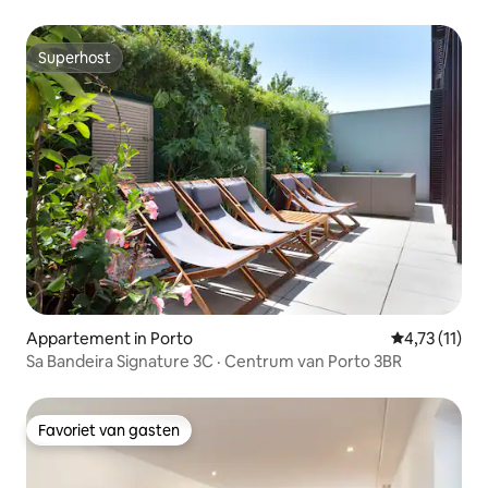
Superhost
Superhost
Appartement in Porto
Gemiddelde b
4,73 (11)
Sa Bandeira Signature 3C · Centrum van Porto 3BR
Favoriet van gasten
Favoriet van gasten