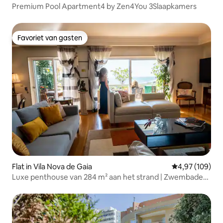
Premium Pool Apartment4 by Zen4You 3Slaapkamers
Favoriet van gasten
Favoriet van gasten
Flat in Vila Nova de Gaia
Gemiddelde beo
4,97 (109)
Luxe penthouse van 284 m² aan het strand | Zwembaden
en Porto