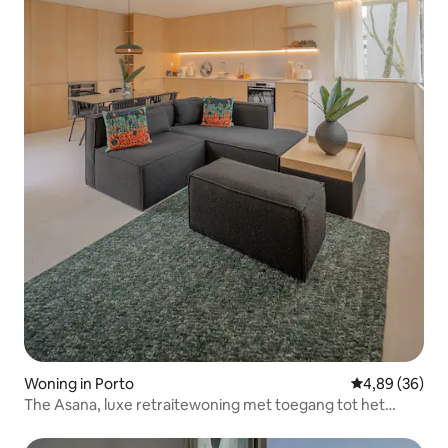
Woning in Porto
Gemiddelde be
4,89 (36)
The Asana, luxe retraitewoning met toegang tot het
zwembad.