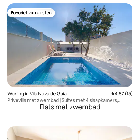
Favoriet van gasten
Favoriet van gasten
Woning in Vila Nova de Gaia
Gemiddelde be
4,87 (15)
Privévilla met zwembad | Suites met 4 slaapkamers,
Flats met zwembad
bubbelbad en terras