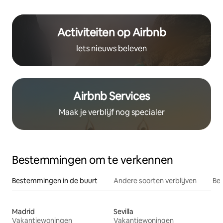
Activiteiten op Airbnb
Iets nieuws beleven
Airbnb Services
Maak je verblijf nog specialer
Bestemmingen om te verkennen
Bestemmingen in de buurt
Andere soorten verblijven
Bes
Madrid
Sevilla
Vakantiewoningen
Vakantiewoningen