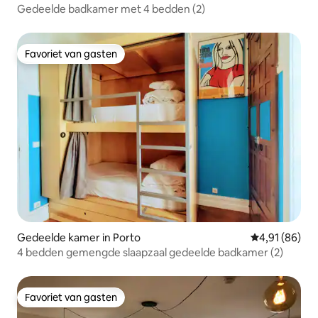
Gedeelde badkamer met 4 bedden (2)
Favoriet van gasten
Favoriet van gasten
Gedeelde kamer in Porto
Gemiddelde be
4,91 (86)
4 bedden gemengde slaapzaal gedeelde badkamer (2)
Favoriet van gasten
Favoriet van gasten