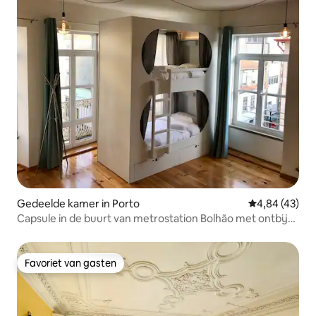
Gedeelde kamer in Porto
Gemiddelde be
4,84 (43)
Capsule in de buurt van metrostation Bolhão met ontbijt
en comfort
Favoriet van gasten
Favoriet van gasten