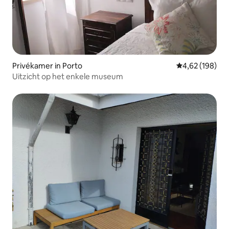
Privékamer in Porto
Gemiddelde beo
4,62 (198)
Uitzicht op het enkele museum