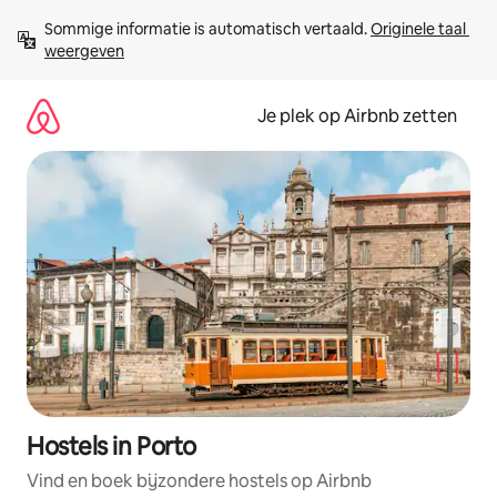
Ga
Sommige informatie is automatisch vertaald. 
Originele taal 
direct
weergeven
naar
inhoud
Je plek op Airbnb zetten
Hostels in Porto
Vind en boek bijzondere hostels op Airbnb