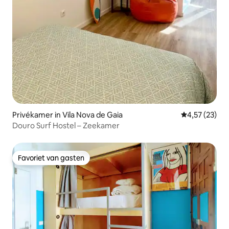
Privékamer in Vila Nova de Gaia
Gemiddelde be
4,57 (23)
Douro Surf Hostel – Zeekamer
Favoriet van gasten
Favoriet van gasten