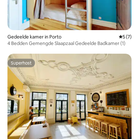
Gedeelde kamer in Porto
Gemiddeld
5 (7)
4 Bedden Gemengde Slaapzaal Gedeelde Badkamer (1)
Superhost
Superhost