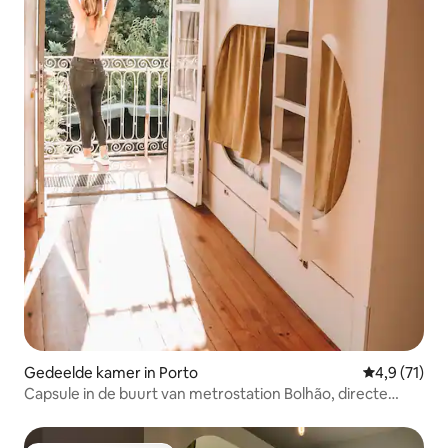
Gedeelde kamer in Porto
Gemiddelde 
4,9 (71)
Capsule in de buurt van metrostation Bolhão, directe
toegang tot de tuin