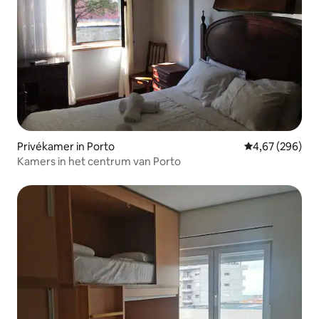
Privékamer in Porto
Gemiddelde beo
4,67 (296)
Kamers in het centrum van Porto