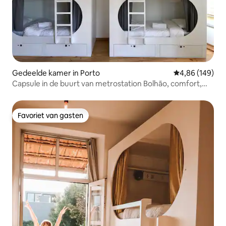
Gedeelde kamer in Porto
Gemiddelde beo
4,86 (149)
Capsule in de buurt van metrostation Bolhão, comfort,
privacy en airconditioning
Favoriet van gasten
Favoriet van gasten