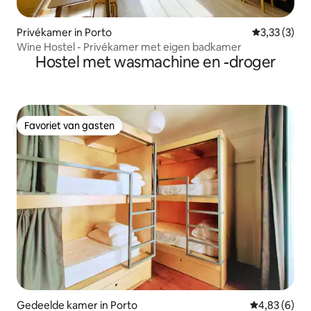
Privékamer in Porto
Gemiddelde 
3,33 (3)
Wine Hostel - Privékamer met eigen badkamer
Hostel met wasmachine en -droger
Favoriet van gasten
Favoriet van gasten
Gedeelde kamer in Porto
Gemiddelde b
4,83 (6)