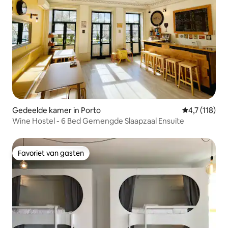
Gedeelde kamer in Porto
Gemiddelde b
4,7 (118)
Wine Hostel - 6 Bed Gemengde Slaapzaal Ensuite
Favoriet van gasten
Favoriet van gasten