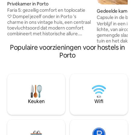
Privékamer in Porto
Faria 5: gezellig comfort en toplocatie
Gedeelde kamer i
♡ Dompel jezelf onder in Porto 's
Capsule in de buu
charme in ons vintage huis, een centraal
Bolhão, met uitzic
Verblijf in een ind
toevluchtsoord dat modern comfort
stad
lichte, van aircon
combineert met historische allure.
gemengde slaapzaa
Geniet van stijlvol comfort met kabel-tv,
tuin en het dak va
snelle wifi. Laat je culinaire vaardigheden
Populaire voorzieningen voor hostels in
gerenoveerd 19e
los in onze volledig uitgeruste keuken.
capsule heeft een
Porto
Vroege bagage-afgifte voor een
leeslampje, stopco
probleemloze start. Biedt gemakkelijke
ventilator en een 
toegang tot bezienswaardigheden en
sleutel. Schoon 
een nabijgelegen metrostation. Elke
badhanddoek zijn
kamer zorgt voor een persoonlijk
het centrum van P
toevluchtsoord met individuele
metrostation Bolhã
airconditioning en een privébadkamer.
afstand, met dire
Verhoog je Porto-ervaring in onze
de luchthaven en
Keuken
Wifi
stedelijke oase!
Internationale
duurzaamheidscer
Key.