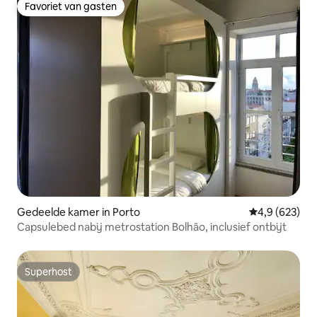
Favoriet van gasten
Favoriet van gasten
Gedeelde kamer in Porto
Gemiddelde be
4,9 (623)
Capsulebed nabij metrostation Bolhão, inclusief ontbijt
Superhost
Superhost