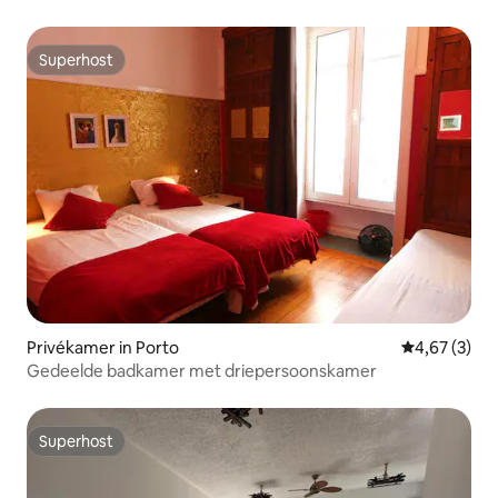
Superhost
Superhost
Privékamer in Porto
Gemiddelde b
4,67 (3)
Gedeelde badkamer met driepersoonskamer
Superhost
Superhost