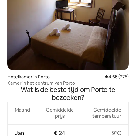
Hotelkamer in Porto
Gemiddelde beo
4,65 (275)
Kamer in het centrum van Porto
Wat is de beste tijd om Porto te
bezoeken?
Maand
Gemiddelde
Gemiddelde
prijs
temperatuur
Jan
€ 24
9°C