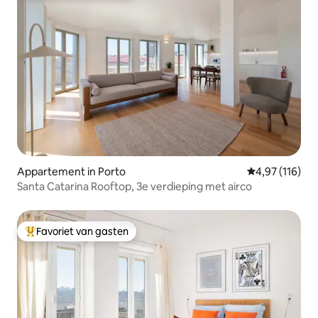
Appartement in Porto
Gemiddelde beo
4,97 (116)
Santa Catarina Rooftop, 3e verdieping met airco
Favoriet van gasten
Topfavoriet van gasten