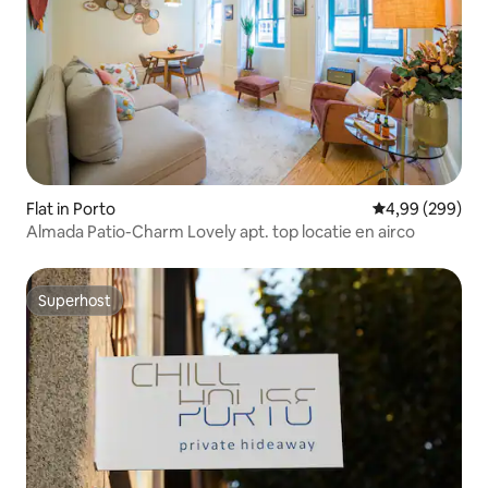
Flat in Porto
Gemiddelde beo
4,99 (299)
Almada Patio-Charm Lovely apt. top locatie en airco
Superhost
Superhost