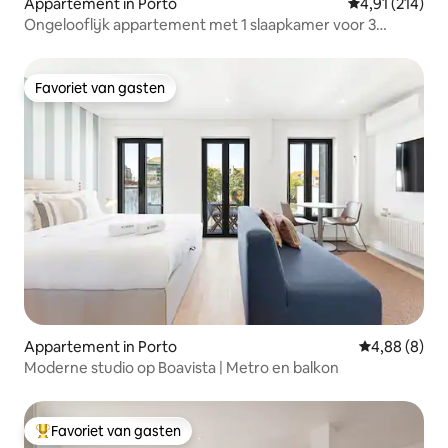
Appartement in Porto
Gemiddelde beo
4,91 (214)
Ongelooflijk appartement met 1 slaapkamer voor 3
personen, balkon, Ribeira
Favoriet van gasten
Favoriet van gasten
Appartement in Porto
Gemiddelde b
4,88 (8)
Moderne studio op Boavista | Metro en balkon
Favoriet van gasten
Topfavoriet van gasten