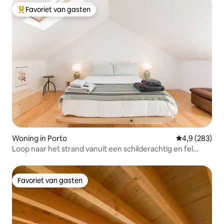
Favoriet van gasten
Topfavoriet van gasten
Woning in Porto
Gemiddelde be
4,9 (283)
Loop naar het strand vanuit een schilderachtig en fel
gerenoveerd huis
Favoriet van gasten
Favoriet van gasten