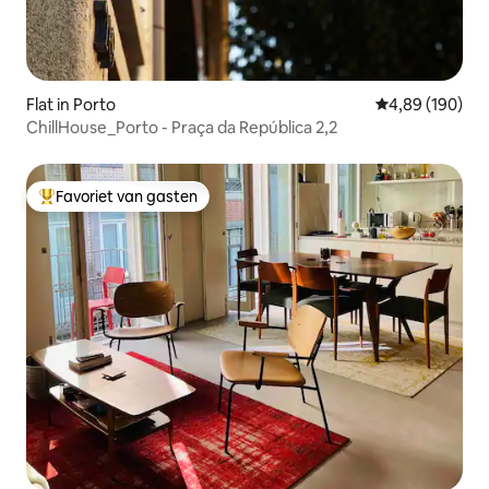
Flat in Porto
Gemiddelde beo
4,89 (190)
ChillHouse_Porto - Praça da República 2,2
Favoriet van gasten
Topfavoriet van gasten