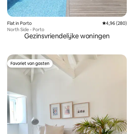
Flat in Porto
Gemiddelde beo
4,96 (280)
North Side - Porto
Gezinsvriendelijke woningen
Favoriet van gasten
Favoriet van gasten