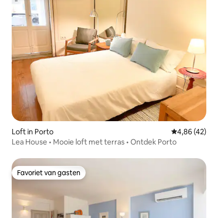
Loft in Porto
Gemiddelde be
4,86 (42)
Lea House • Mooie loft met terras • Ontdek Porto
Favoriet van gasten
Favoriet van gasten