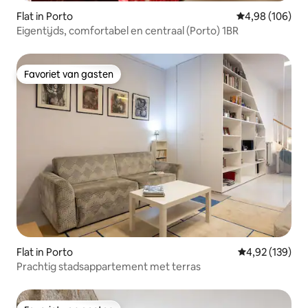
Flat in Porto
Gemiddelde beo
4,98 (106)
Eigentijds, comfortabel en centraal (Porto) 1BR
Favoriet van gasten
Favoriet van gasten
Flat in Porto
Gemiddelde beo
4,92 (139)
Prachtig stadsappartement met terras