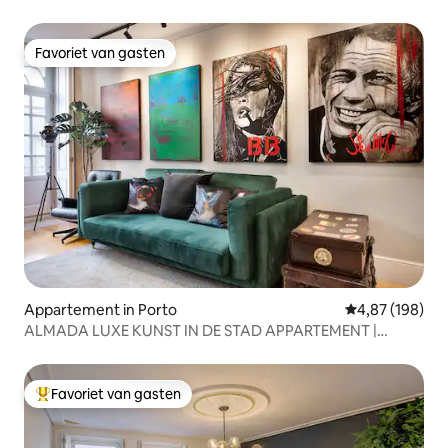
Favoriet van gasten
Favoriet van gasten
Appartement in Porto
Gemiddelde beo
4,87 (198)
ALMADA LUXE KUNST IN DE STAD APPARTEMENT |
PORTO
Favoriet van gasten
Topfavoriet van gasten