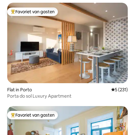
Favoriet van gasten
Topfavoriet van gasten
Flat in Porto
Gemiddelde 
5 (231)
Porta do sol Luxury Apartment
Favoriet van gasten
Topfavoriet van gasten