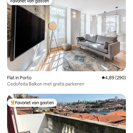
Favoriet van gasten
Favoriet van gasten
Flat in Porto
Gemiddelde beo
4,89 (290)
Cedofeita Balkon met gratis parkeren
Favoriet van gasten
Topfavoriet van gasten