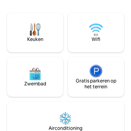
authentieke manier
slechts 2 minuten afstand van Casa da
van culturele mix
Musica, kunt u veel restaurants en
het concept van h
winkels in de buurt vinden. Het
en verzorgen van 
appartement met twee slaapkamers is
nieuwe vrienden. W
onlangs gerenoveerd met alle moderne
het Art District, di
voorzieningen en past comfortabel bij
centrum.
een groep van 4 voor een kort verblijf of
Keuken
Wifi
voor een langere periode.
Gratis parkeren op
Zwembad
het terrein
Airconditioning