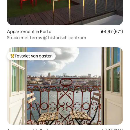
Appartement in Porto
Gemiddelde beo
4,97 (671)
Studio met terras @ historisch centrum
Favoriet van gasten
Topfavoriet van gasten