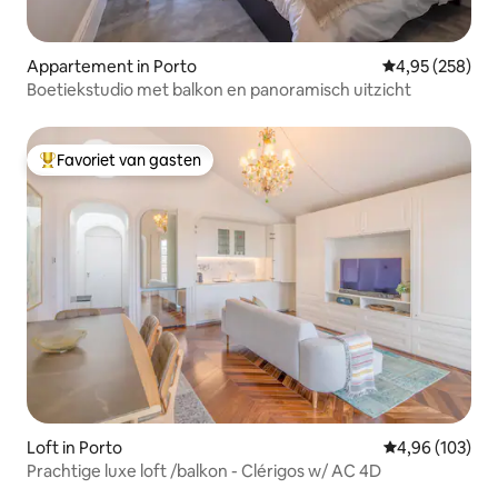
Appartement in Porto
Gemiddelde beo
4,95 (258)
Boetiekstudio met balkon en panoramisch uitzicht
Favoriet van gasten
Topfavoriet van gasten
Loft in Porto
Gemiddelde beo
4,96 (103)
Prachtige luxe loft /balkon - Clérigos w/ AC 4D