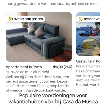
hoog gewaardeerd voor hun locatie, netheid en meer.
Favoriet van gasten
Favoriet van g
Topfavoriet van gasten
Topfavoriet van 
Gastsuite in Porto
Porto Downtown 
Appartement in Porto
Gemiddelde beoordeling van 4,9
4,93 (246)
privéterras
Deze charmante su
Huis van de muziek in zicht
verdieping van ons
Welkom bij Casa da Música à Vista, een
met veel ziel, trad
perfect appartement voor een bezoek
Het huis werd oo
aan Porto met een kleine groep familie
in 1896 en behou
of vrienden. Aan de overkant van de
sinds 1936. Meer
Populaire voorzieningen voor
belangrijkste metro- en busstations is
boeken onze gast
dit een uitstekende gunstige locatie om
vakantiehuizen vlak bij Casa da Música
een bijzonder uni
de stad te verkennen. Gelegen op