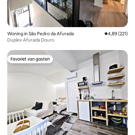
Woning in São Pedro da Afurada
Gemiddelde beo
4,89 (221)
Duplex Afurada Douro
Favoriet van gasten
Favoriet van gasten