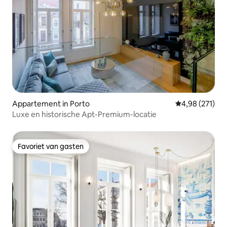
Appartement in Porto
Gemiddelde beo
4,98 (271)
Luxe en historische Apt-Premium-locatie
Favoriet van gasten
Favoriet van gasten