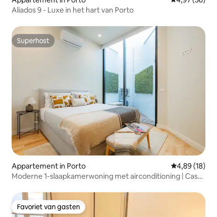
Aliados 9 - Luxe in het hart van Porto
Superhost
Superhost
Appartement in Porto
Gemiddelde be
4,89 (18)
Moderne 1-slaapkamerwoning met airconditioning | Casa
da Música
Favoriet van gasten
Favoriet van gasten