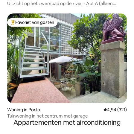
Uitzicht op het zwembad op de rivier · Apt A (alleen
volwassenen)
Favoriet van gasten
Topfavoriet van gasten
Woning in Porto
Gemiddelde beo
4,94 (321)
Tuinwoning in het centrum met garage
Appartementen met airconditioning