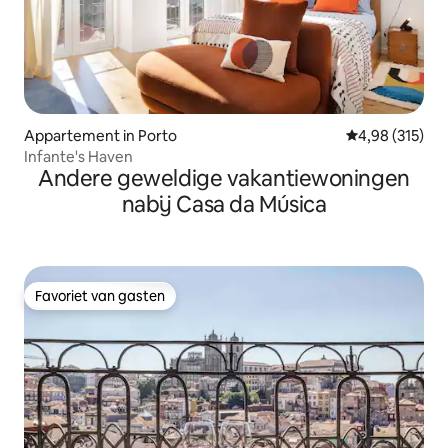
Appartement in Porto
Gemiddelde beo
4,98 (315)
Infante's Haven
Andere geweldige vakantiewoningen
nabij Casa da Música
Favoriet van gasten
Favoriet van gasten