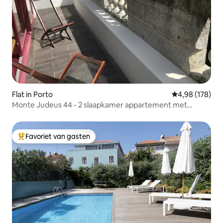
Flat in Porto
Gemiddelde beo
4,98 (178)
Monte Judeus 44 - 2 slaapkamer appartement met
balkon
Favoriet van gasten
Topfavoriet van gasten