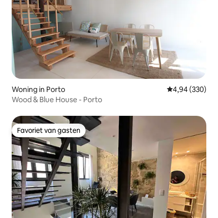
Woning in Porto
Gemiddelde beo
4,94 (330)
Wood & Blue House - Porto
Favoriet van gasten
Favoriet van gasten