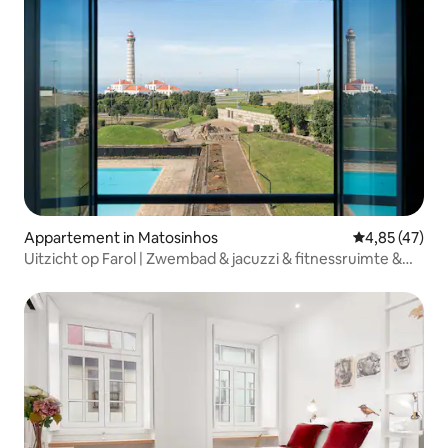
Appartement in Matosinhos
Gemiddelde be
4,85 (47)
Uitzicht op Farol | Zwembad & jacuzzi & fitnessruimte &
parkeerplaats