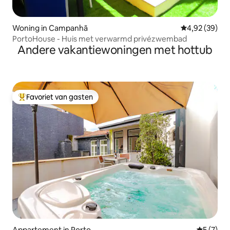
Woning in Campanhã
Gemiddelde be
4,92 (39)
PortoHouse - Huis met verwarmd privézwembad
Andere vakantiewoningen met hottub
Favoriet van gasten
Topfavoriet van gasten
Appartement in Porto
Gemiddeld
5 (7)