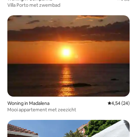
Villa Porto met zwembad
Woning in Madalena
Gemiddelde be
4,54 (24)
Mooi appartement met zeezicht