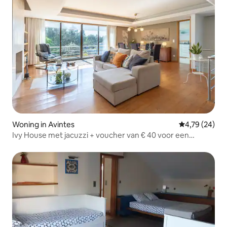
Woning in Avintes
Gemiddelde be
4,79 (24)
Ivy House met jacuzzi + voucher van € 40 voor een
maaltijd