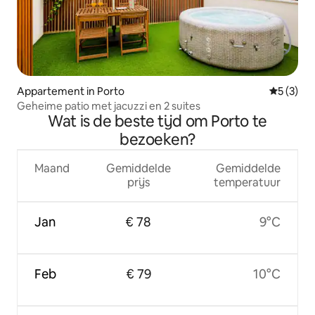
Appartement in Porto
Gemiddeld
5 (3)
Geheime patio met jacuzzi en 2 suites
Wat is de beste tijd om Porto te
bezoeken?
Maand
Gemiddelde
Gemiddelde
prijs
temperatuur
Jan
€ 78
9°C
Feb
€ 79
10°C