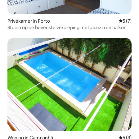
Privékamer in Porto
Gemiddeld
5 (7)
Studio op de bovenste verdieping met jacuzzi en balkon
Woning in Campanhã
Gemiddeld
5 (3)