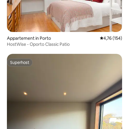
Appartement in Porto
Gemiddelde beo
4,76 (154)
HostWise - Oporto Classic Patio
Superhost
Superhost