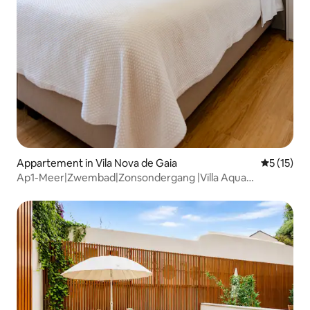
Appartement in Vila Nova de Gaia
Gemiddeld
5 (15)
Ap1-Meer|Zwembad|Zonsondergang |Villa Aqua
Madalena