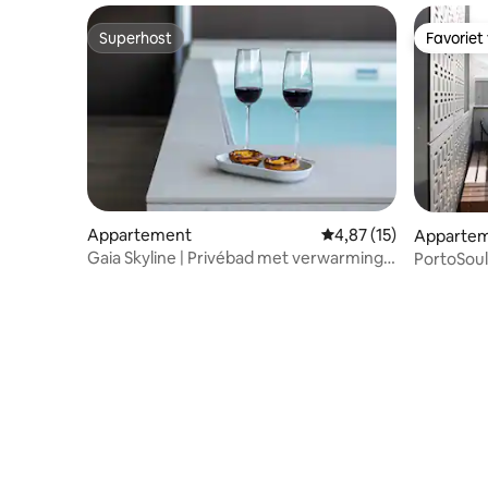
Superhost
Favoriet
Superhost
Favoriet
Appartement
Gemiddelde beoordelin
4,87 (15)
Apparte
Gaia Skyline | Privébad met verwarming |
PortoSoul
Volledig uitzicht
jacuzzi