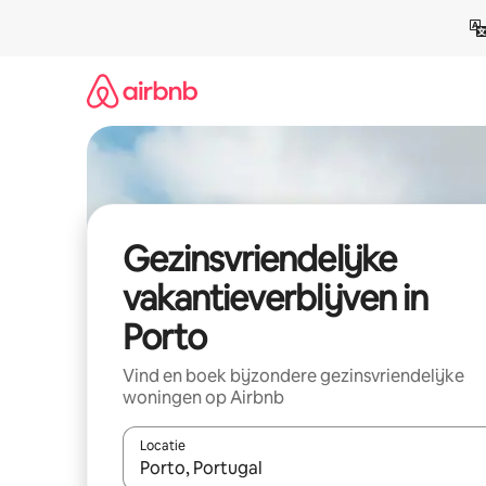
Ga
direct
naar
inhoud
Gezinsvriendelijke
vakantieverblijven in
Porto
Vind en boek bijzondere gezinsvriendelijke
woningen op Airbnb
Locatie
Wanneer er resultaten beschikbaar zijn, maak je 