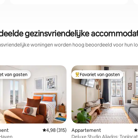
deelde gezinsvriendelijke accommodati
nsvriendelijke woningen worden hoog beoordeeld voor hun loc
iet van gasten
Favoriet van gasten
iet van gasten
Topfavoriet van gasten
ment
Gemiddelde beoordeling van 4,98 op 5, 315 r
4,98 (315)
Appartement
G
 Haven
Deluxe Studio Aliados: Toplocat
 van 4,96 op 5, 338 recensies