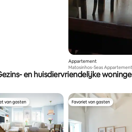
Appartement
Matosinhos-Seas Appartement
ezins- en huisdiervriendelijke woning
Marés
iet van gasten
Favoriet van gasten
iet van gasten
Favoriet van gasten