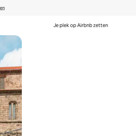
ven
Je plek op Airbnb zetten
en of swipen.