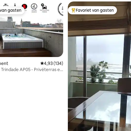
 van gasten
Favoriet van gasten
 van gasten
Topfavoriet van gasten
g van 4,87 op 5, 15 recensies
ment
Gemiddelde beoordeling van 4,93 op 5, 134 r
4,93 (134)
 Trindade AP05 - Privéterras en