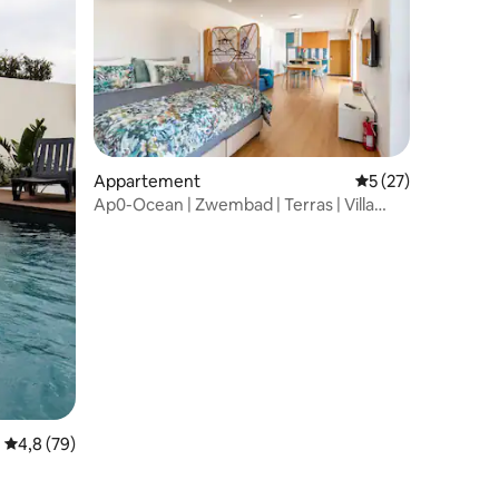
ecensies
Appartement
Gemiddelde beoord
5 (27)
Ap0-Ocean | Zwembad | Terras | Villa
Aqua Madalena
Gemiddelde beoordeling van 4,8 op 5, 79 recensies
4,8 (79)