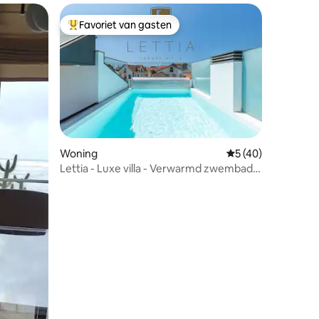
Favoriet van gasten
Topfavoriet van gasten
Woning
Gemiddelde beoorde
5 (40)
ecensies
Lettia - Luxe villa - Verwarmd zwembad
en jacuzzi