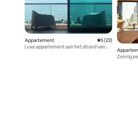
Appartement
Gemiddelde beoorde
5 (23)
Luxe appartement aan het strand van
Apparte
Lavadores
Zonnig pe
centrum