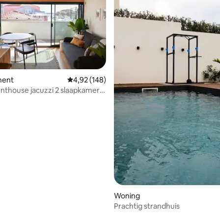
ling van 5 op 5, 23 recensies
ment
Gemiddelde beoordeling van 4,92 op 5, 148 r
4,92 (148)
nthouse jacuzzi 2 slaapkamers,
Woning
Prachtig strandhuis