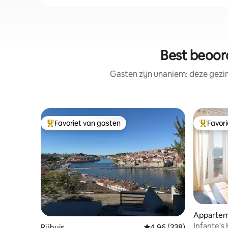
Best beoor
Gasten zijn unaniem: deze gezi
Favoriet van gasten
Favor
Topfavoriet van gasten
Topfavor
Apparte
Infante's
Rijhuis
Gemiddelde beoordeling
4,96 (338)