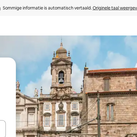
Sommige informatie is automatisch vertaald. 
Originele taal weerge
een keuze met je de pijltjestoetsen omhoog en omlaag, óf door te tikk