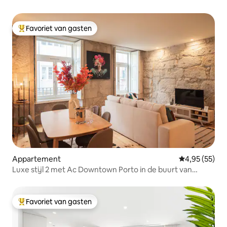
Favoriet van gasten
Topfavoriet van gasten
Appartement
Gemiddelde be
4,95 (55)
Luxe stijl 2 met Ac Downtown Porto in de buurt van
Metro
Favoriet van gasten
Topfavoriet van gasten