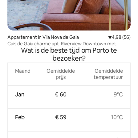
Appartement in Vila Nova de Gaia
Gemiddelde be
4,98 (56)
Cais de Gaia charme apt. Riverview Downtown met
Wat is de beste tijd om Porto te
airconditioning
bezoeken?
Maand
Gemiddelde
Gemiddelde
prijs
temperatuur
Jan
€ 60
9°C
Feb
€ 59
10°C