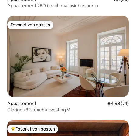
Appartement 2BD beach matosinhos porto
Favoriet van gasten
Favoriet van gasten
Appartement
Gemiddelde be
4,93 (74)
Clerigos 82 Luxehuisvesting V
Favoriet van gasten
Topfavoriet van gasten