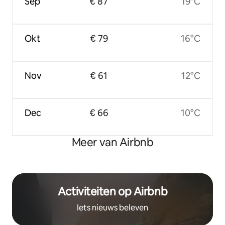
Sep
€ 87
19°C
Okt
€ 79
16°C
Nov
€ 61
12°C
Dec
€ 66
10°C
Meer van Airbnb
Activiteiten op Airbnb
Iets nieuws beleven