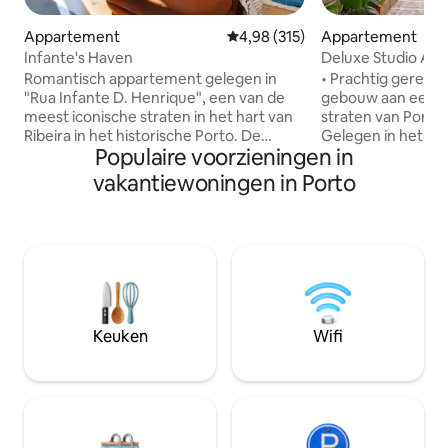
Appartement
Gemiddelde beoordeling van 4,9
4,98 (315)
Appartement
Infante's Haven
Deluxe Studio Alia
Hist.Center
Romantisch appartement gelegen in
• Prachtig geresta
"Rua Infante D. Henrique", een van de
gebouw aan een v
meest iconische straten in het hart van
straten van Porto
Ribeira in het historische Porto. De
Gelegen in het har
Populaire voorzieningen in
perfecte uitvalsbasis om terug te komen
historische gebied
na het verkennen van de stad, waar het
te voet te ontdekk
vakantiewoningen in Porto
onmogelijk is om niet te worden
belangrijke bezi
aangeraakt door het licht en de rust en
Aliados Sq, Trinda
stilte die deze flat vrijmaakt. Om de
Tower, Lello Book
hoek aan de rivier ligt het beroemde
treinstation (10 m
Ribeira-plein met zijn amalgam van bars,
rivieroever (10 mi
winkels en markten. Je zult de S.
minuten lopen naa
Francisco-kerk, Palácio da Bolsa en
Omringd door gew
Mercado Ferreira Borges niet missen op
winkels • Voor uw 
Keuken
Wifi
een paar stappen afstand.
transferservice be