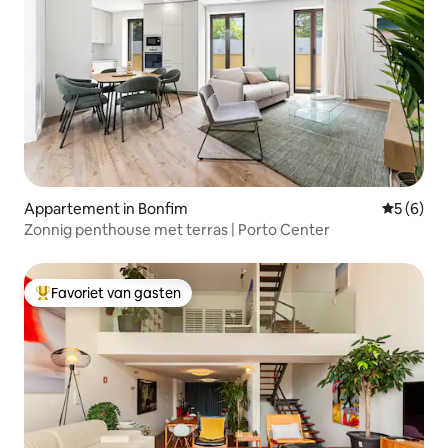
Appartement in Bonfim
Gemiddeld
5 (6)
Zonnig penthouse met terras | Porto Center
Favoriet van gasten
Topfavoriet van gasten