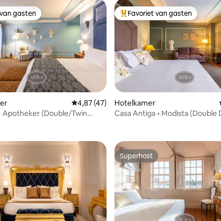
 van gasten
Favoriet van gasten
 van gasten
Topfavoriet van gasten
g van 4,78 op 5, 77 recensies
er
Gemiddelde beoordeling van 4,87 op 5, 47 r
4,87 (47)
Hotelkamer
• Apotheker (Double/Twin
Casa Antiga • Modista (Double
Balcony)
Superhost
Superhost