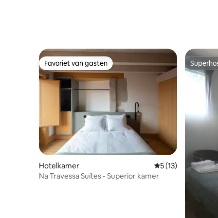
Favoriet van gasten
Superho
Favoriet van gasten
Superho
Hotelkamer
Gemiddelde beoorde
5 (13)
Na Travessa Suítes - Superior kamer