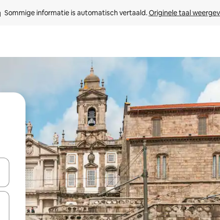
Sommige informatie is automatisch vertaald. 
Originele taal weerge
een keuze met je de pijltjestoetsen omhoog en omlaag, óf door te tikk