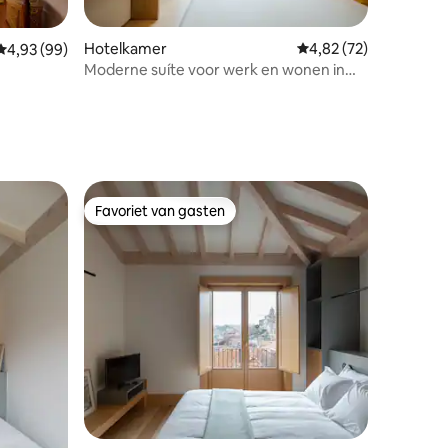
Hotelkamer
Gemiddelde beoordelin
4,82 (72)
Gemiddelde beoordeling van 4,93 op 5, 99 recensies
4,93 (99)
Moderne suíte voor werk en wonen in
Porto
Favoriet van gasten
Favoriet van gasten