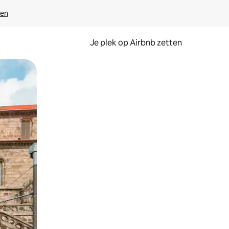
ven
Je plek op Airbnb zetten
en of swipen.