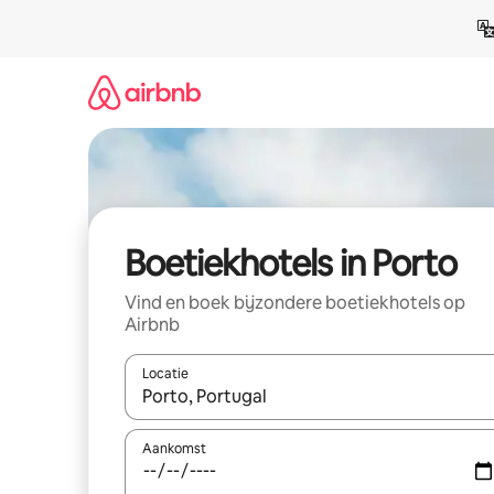
Ga
direct
naar
inhoud
Boetiekhotels in Porto
Vind en boek bijzondere boetiekhotels op
Airbnb
Locatie
Wanneer er resultaten beschikbaar zijn, maak je 
Aankomst