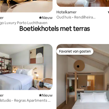
g van 4,81 op 5, 48 recensies
Hotelkamer
Oud huis • Rendilheira
er
Nieuwe accommodatie
Nieuw
(tweepersoonskamer)
igo Luxury Porto Luchthaven
Boetiekhotels met terras
Favoriet van gasten
Favoriet van gasten
er
Nieuwe accommodatie
Nieuw
studio - Regras Apartments &