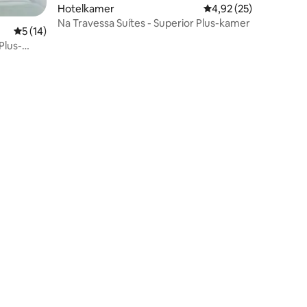
Hotelkamer
Gemiddelde beoordelin
4,92 (25)
Na Travessa Suítes - Superior Plus-kamer
Gemiddelde beoordeling van 5 op 5, 14 recensies
5 (14)
Plus-