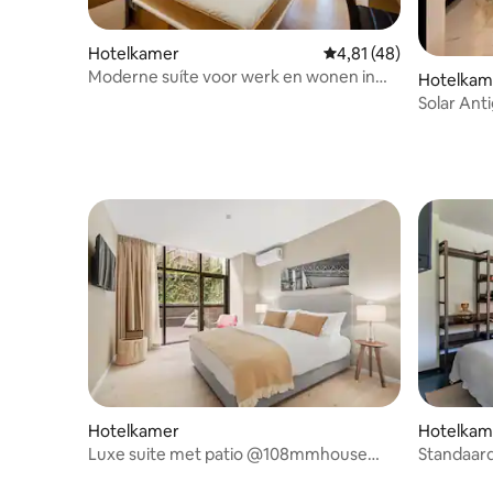
Badkamers voorzien van douche,
haardroger, extra gladde en schone
Hotelkamer
Gemiddelde beoordelin
4,81 (48)
handdoeken en persoonlijke
hygiëneproducten. Gratis Wifi, telefoon
Moderne suíte voor werk en wonen in
Hotelkam
en airconditioning.
Porto
Solar Ant
Hotelkamer
Hotelkam
Luxe suite met patio @108mmhouse
Standaard
met ontbijt
Gardens