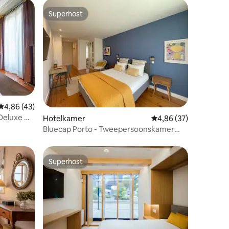
Superhost
Superhost
ecensies
Gemiddelde beoordeling van 4,86 op 5, 43 recensies
4,86 (43)
 Deluxe w
Hotelkamer
Gemiddelde beoordelin
4,86 (37)
Bluecap Porto - Tweepersoonskamer
met balkon
Superhost
Superhost