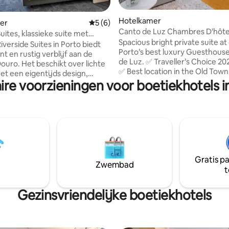
ng van 4,3 op 5, 10 recensies
Hotelkamer
er
Gemiddelde beoordeling van 5 op 5, 6 r
5 (6)
Canto de Luz Chambres D'hôte
uites, klassieke suite met
Uitzicht op de stad | Ontbijt
Spacious bright private suite at
 (102)
iverside Suites in Porto biedt
Porto’s best luxury Guesthous
t en rustig verblijf aan de
de Luz. ✅ Traveller’s Choice 2026 winner
Douro. Het beschikt over lichte
✅ Best location in the Old To
t een eigentijds design,
SuperKing Wide Double Bed or
ire voorzieningen voor boetiekhotels i
ioning en een eigen badkamer,
beds ✅ 2 single sofa beds to cr
met een charmant uitzicht op
family room Enjoy: ✅Daily changing
 en de oevers. Voorzieningen
homemade breakfast served at
 andere koffiefaciliteiten, een
✅Accessible Bathroom ✅Dai
r en strijkplank, een Bluetooth-
Housekeeping & Bed Making ✅
er en een haardroger. Dankzij
Art & Stylish Décor ✅Luxury L
rechte locatie kunnen gasten
Rituals Products ✅Elevator 
rijkste toeristische
Garden with outdoor seating 
Gratis p
ardigheden van de stad te
Zwembad
Internet
t
ennen, waarbij comfort,
n gemak worden
eerd.
Gezinsvriendelijke boetiekhotels