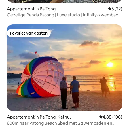
Appartement in Pa Tong
Gemiddelde
5 (22)
Gezellige Panda Patong | Luxe studio | Infinity-zwembad
Favoriet van gasten
Favoriet van gasten
Appartement in Pa Tong, Kathu,
Gemiddelde beo
4,88 (106)
600m naar Patong Beach 2bed met 2 zwembaden en
fitnessruimte