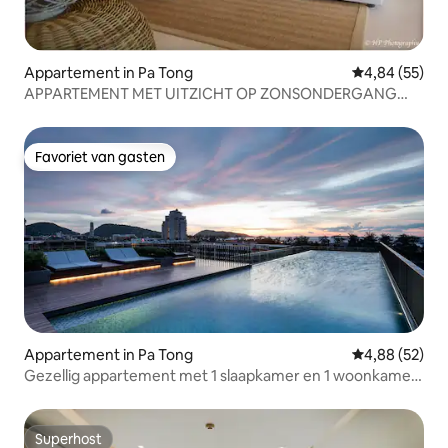
Appartement in Pa Tong
Gemiddelde be
4,84 (55)
APPARTEMENT MET UITZICHT OP ZONSONDERGANG
DESIGN & ROMANTISCH
Favoriet van gasten
Favoriet van gasten
Appartement in Pa Tong
Gemiddelde be
4,88 (52)
Gezellig appartement met 1 slaapkamer en 1 woonkamer
met keuken en badkamer in Patong, zwembad op het dak
met zeezicht
Superhost
Superhost