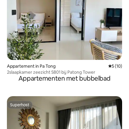
Appartement in Pa Tong
Gemiddelde
5 (10)
2slaapkamer zeezicht S801 bij Patong Tower
Appartementen met bubbelbad
Superhost
Superhost