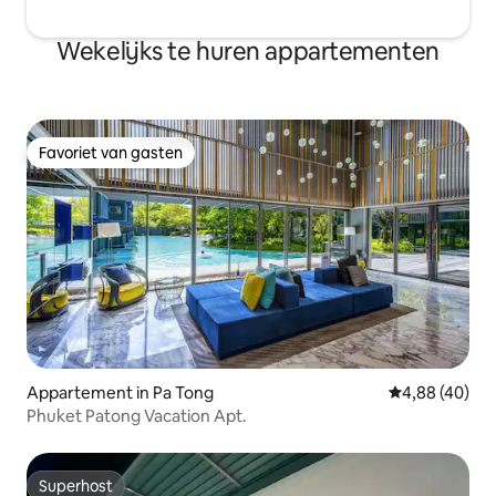
dan naar het balkon. Balkonramen
moeten worden gesloten voordat het
de rook kan activeren.
Wekelijks te huren appartementen
Favoriet van gasten
Favoriet van gasten
Appartement in Pa Tong
Gemiddelde be
4,88 (40)
Phuket Patong Vacation Apt.
Superhost
Superhost