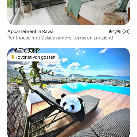
Appartement in Rawai
Gemiddelde be
4,95 (21)
Penthouse met 2 slaapkamers, terras en zeezicht!
Favoriet van gasten
Topfavoriet van gasten