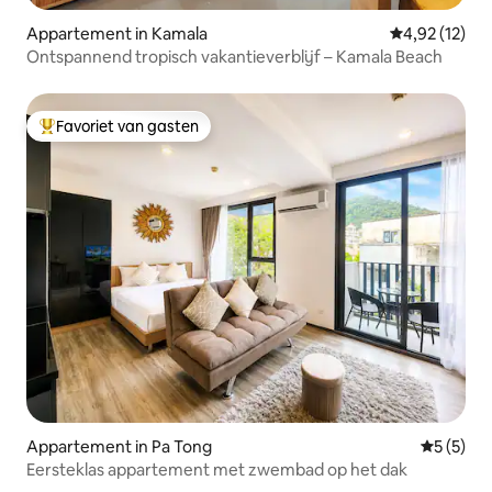
Appartement in Kamala
Gemiddelde be
4,92 (12)
Ontspannend tropisch vakantieverblijf – Kamala Beach
Favoriet van gasten
Topfavoriet van gasten
Appartement in Pa Tong
Gemiddeld
5 (5)
Eersteklas appartement met zwembad op het dak