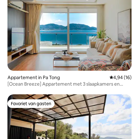
Appartement in Pa Tong
Gemiddelde be
4,94 (16)
[Ocean Breeze] Appartement met 3 slaapkamers en
zeezicht in Patong
Favoriet van gasten
Favoriet van gasten