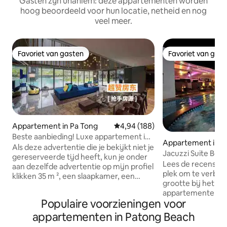
Gasten zijn unaniem: deze appartementen worden
hoog beoordeeld voor hun locatie, netheid en nog
veel meer.
Favoriet van gasten
Favoriet van gas
Favoriet van gasten
Favoriet van gas
Appartement in Pa Tong
Gemiddelde beoordeling van 4,9
4,94 (188)
Beste aanbieding! Luxe appartement in
Appartement in P
Patong Beach. 5 minuten van het strand,
Als deze advertentie die je bekijkt niet je
Jacuzzi Suite Best
10 minuten van de barstraat,
gereserveerde tijd heeft, kun je onder
60m2 Modern
Lees de recensies, 
Jiangxileng.Perfecte vakantie
aan dezelfde advertentie op mijn profiel
plek om te verblij
klikken 35 m ², een slaapkamer, een
grootte bij het ve
woonkamer, een groot bed van 1,8 * 2,3
appartementen. De
m. Eigen keuken met keukengerei in
Populaire voorzieningen voor
meeste anderen z
Europese stijl Koelkast Airconditioner
hebben geen plafon
appartementen in Patong Beach
Föhn Lichaamszeep Shampoo Gratis
lucht en drinkwater
gratis Ruim eigen balkon Openlucht