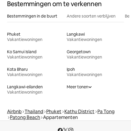
Bestemmingen om te verkennen
Bestemmingen in de buurt
Andere soorten verblijven
Bes
Phuket
Langkawi
Vakantiewoningen
Vakantiewoningen
Ko Samui Island
Georgetown
Vakantiewoningen
Vakantiewoningen
Kota Bharu
Ipoh
Vakantiewoningen
Vakantiewoningen
Langkawi-eilanden
Meer tonen
Vakantiewoningen
Airbnb
Thailand
Phuket
Kathu District
Pa Tong
Patong Beach
Appartementen