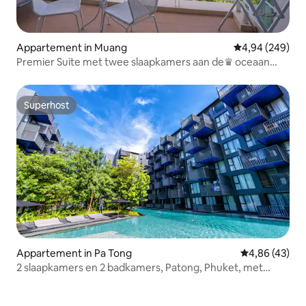
Appartement in Muang
Gemiddelde beo
4,94 (249)
Premier Suite met twee slaapkamers aan de♛ oceaan
~Rawai Beach
Superhost
Superhost
Appartement in Pa Tong
Gemiddelde be
4,86 (43)
2 slaapkamers en 2 badkamers, Patong, Phuket, met
balkon, keuken, zwembad, appartement I, 24-uurs
beveiliging