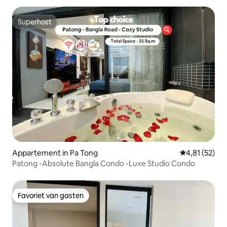
Superhost
Superhost
Appartement in Pa Tong
Gemiddelde be
4,81 (52)
Patong -Absolute Bangla Condo -Luxe Studio Condo
Favoriet van gasten
Favoriet van gasten