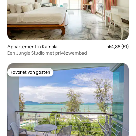
Appartement in Kamala
Gemiddelde be
4,88 (51)
Een Jungle Studio met privézwembad
Favoriet van gasten
Favoriet van gasten