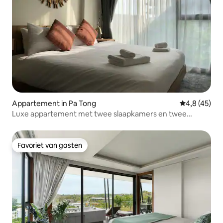
Appartement in Pa Tong
Gemiddelde b
4,8 (45)
Luxe appartement met twee slaapkamers en twee
badkamers aan Patong Beach, dicht bij de
strandbarstraat
Favoriet van gasten
Favoriet van gasten