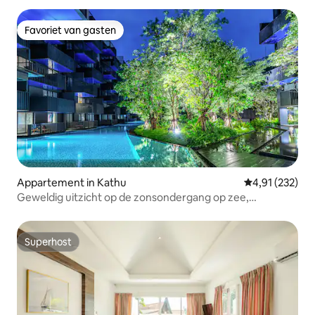
Favoriet van gasten
Favoriet van gasten
Appartement in Kathu
Gemiddelde beo
4,91 (232)
Geweldig uitzicht op de zonsondergang op zee,
dakterras, tuin, zwembad, keuken, bad, balkon, één
slaapkamer, één woonkamer, gezellige kamer + 24-uurs
beveiliging
Superhost
Superhost