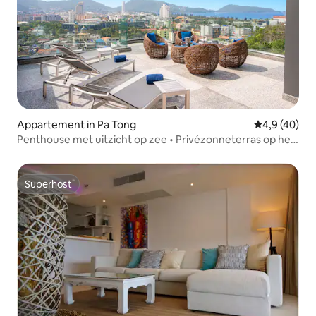
Appartement in Pa Tong
Gemiddelde b
4,9 (40)
Penthouse met uitzicht op zee • Privézonneterras op het
dak
Superhost
Superhost