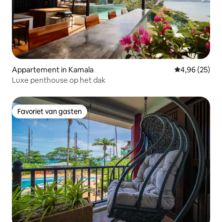
Appartement in Kamala
Gemiddelde be
4,96 (25)
Luxe penthouse op het dak
Favoriet van gasten
Favoriet van gasten