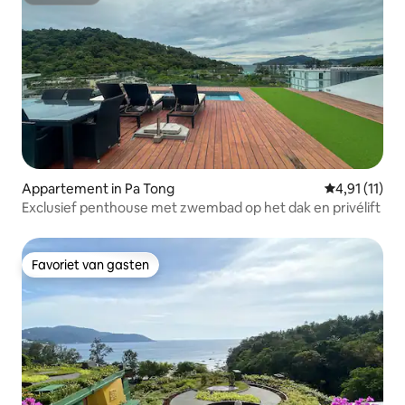
Superhost
Appartement in Pa Tong
Gemiddelde b
4,91 (11)
Exclusief penthouse met zwembad op het dak en privélift
Favoriet van gasten
Favoriet van gasten