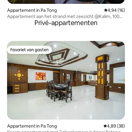
Appartement in Pa Tong
Gemiddelde be
4,94 (16)
Appartement aan het strand met zeezicht @Kalim, 100
Privé-appartementen
m²
Favoriet van gasten
Favoriet van gasten
Appartement in Pa Tong
Gemiddelde be
4,89 (38)