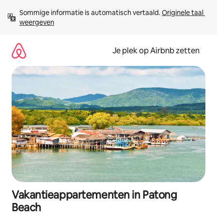
Ga
Sommige informatie is automatisch vertaald. 
Originele taal 
direct
weergeven
naar
inhoud
Je plek op Airbnb zetten
Vakantieappartementen in Patong
Beach