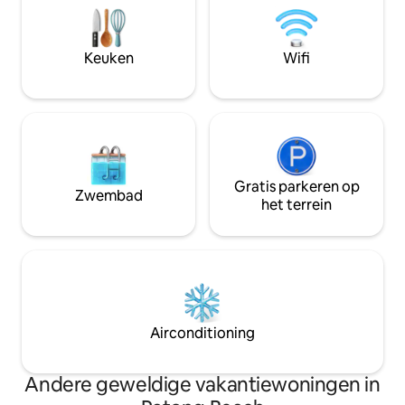
en proef de koffie en geniet van de bries
modern en minimalistisch:
en luister naar de natuurgeluiden.Van de
gebouwd en geren
villa naar Patong Beach en
villa heeft drie sl
Keuken
Wifi
winkelcentrum, de Banzaan Seafood
plaats aan 6 gaste
Market ligt op slechts 5 minuten
er plaats voor 7 g
afstand.Naar zeeolifantenkampen en
heeft kamerhoge 
jungle door de kampen, ligt het National
en droge en natt
Forest Park op slechts 8 minuten.2
de privacy en het 
slaapkamers met elk een eigen
te garanderen. 3. Indeling van de villa:
badkamer en badkamer met een
Begane grond: ru
kingsize bed en bevinden zich op
Gratis parkeren op
garage.Omgeven d
Zwembad
dezelfde verdieping.De open keuken is
planten en met fris
het terrein
volledig uitgerust met Europese
perfecte plek om 
apparatuur.Er is een eethoek met
Tweede verdieping
ruimte voor 6 personen, die aansluit op
volledig uitgerus
de woonkamer.De woonkamer, die
woonkamer met g
direct uitkomt op het aangelegde terras
vanuit de woonkam
en het privézwembad, biedt een andere
zwembad in lopen
ideale plek om te genieten van het
omgeven door ka
Airconditioning
uitzicht op zee.Ook kunt u de lift direct
biedt een spectacu
nemen naar het terras op de bovenste
deel van Patong B
verdieping om te genieten van
regenwoud. 3e verdieping: 2 eigen
Andere geweldige vakantiewoningen in
zonnebaden en een prachtig
slaapkamers en ba