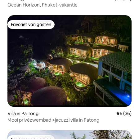
Ocean Horizon, Phuket-vakantie
Favoriet van gasten
Favoriet van gasten
Villa in Pa Tong
Gemiddelde
5 (36)
Mooi privézwembad +jacuzzi villa in Patong