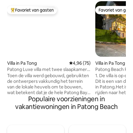
Favoriet van gasten
Favoriet van gas
Topfavoriet van gasten
Favoriet van gas
Villa in Pa Tong
Gemiddelde beoordeling van 4,
4,96 (75)
Villa in Pa Tong
Patong Luxe villa met twee slaapkamers
Patong Beach Pato
en een prachtig zeezicht en een
Toen de villa werd gebouwd, gebruikten
1. De villa is op e
privézwembad
de ontwerpers vakkundig het terrein
Dit is een van de w
van de lokale heuvels om te bouwen,
in Patong.Het is s
wat betekent dat je de hele Patong Bay
rijden naar het c
Populaire voorzieningen in
in de woonkamer, het zwembad, de
Beach, Bangla Bar 
kamer kunt overzien.Kruip lekker bij het
Karon en Kata Bea
vakantiewoningen in Patong Beach
zwembad met je geliefde, luister naar
geschikt om de dr
romantische liedjes, proef een rode wijn
van Patong te ver
en geniet van de zonsondergang over
genoten van het n
de baai en het nachtzicht op de baai.Of
kun je genieten va
neem een ontspannen blik op een boek
privétijd. 2. Onlangs gerenoveerd,