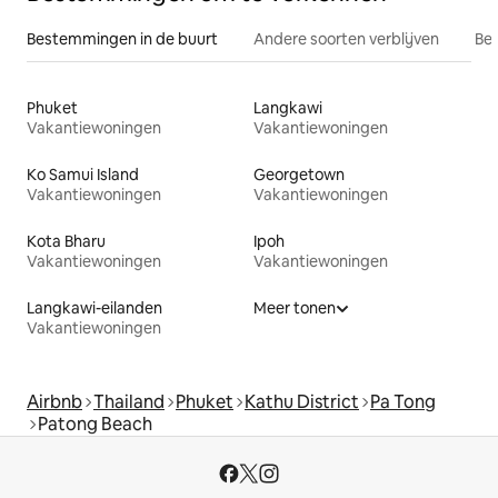
Bestemmingen in de buurt
Andere soorten verblijven
Bes
Phuket
Langkawi
Vakantiewoningen
Vakantiewoningen
Ko Samui Island
Georgetown
Vakantiewoningen
Vakantiewoningen
Kota Bharu
Ipoh
Vakantiewoningen
Vakantiewoningen
Langkawi-eilanden
Meer tonen
Vakantiewoningen
Airbnb
Thailand
Phuket
Kathu District
Pa Tong
Patong Beach