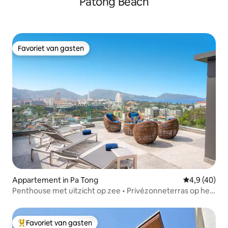
Patong Beach
uitzicht.Onze villa heeft een torenhoge
met 2 comfortabe
boom die natuurlijk groeit en uniek is
beddengoed van z
gevormd.Het is erg majestueus en je
ervoor te zorgen d
voelt je geweldig en magisch van de
4. Privézwembad: De villa heeft ee
natuur.De villa heeft een parkeerplaats
privézwembad en ligbe
Favoriet van gasten
voor u om uw auto of motorfietsen te
perfecte combinat
Favoriet van gasten
parkeren.500 meter van de villa is er een
Deze villa voor één
restaurant gemaakt westers eten, de
vakantieoord, da
pizza en Thaise smaak zijn heel lekker,
natuurlijke scho
het restaurant ondersteunt levering
gasten een comfort
tijdens kantooruren, er is ook een
bezorgen. We hop
koffiebar en een bar naast de deur, er is
ontspannende vak
ook een supermarkt 200 meter verder is
er een supermarkt die kan worden
voldaan
Appartement in Pa Tong
Gemiddelde b
4,9 (40)
Penthouse met uitzicht op zee • Privézonneterras op het
dak
Favoriet van gasten
Topfavoriet van gasten