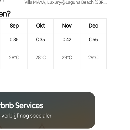
Villa MAYA, Luxury@Laguna Beach (3BR)
door น้องมังคุด
en?
Sep
Okt
Nov
Dec
€ 35
€ 35
€ 42
€ 56
28°C
28°C
29°C
29°C
rbnb Services
 verblijf nog specialer