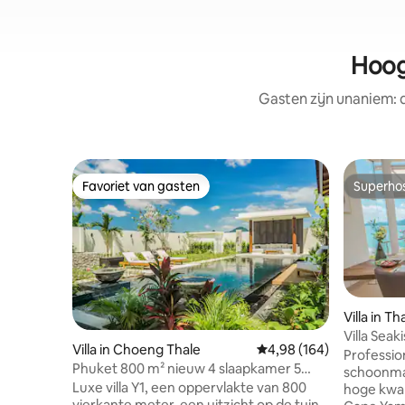
Hoog
Gasten zijn unaniem:
Favoriet van gasten
Superho
Favoriet van gasten
Superho
Villa in T
Villa Seak
Villa in Choeng Thale
Gemiddelde beoordeling
4,98 (164)
met zeezi
Professio
Phuket 800 m² nieuw 4 slaapkamer 5
butler
schoonmaa
badkamer groot zwembad luxe tuin villa
Luxe villa Y1, een oppervlakte van 800
hoge kwali
Y1
vierkante meter, een uitzicht op de tuin