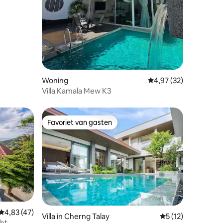
Woning
Gemiddelde beoordelin
4,97 (32)
Villa Kamala Mew K3
Favoriet van gasten
Favoriet van gasten
ecensies
Gemiddelde beoordeling van 4,83 op 5, 47 recensies
4,83 (47)
Villa in Cherng Talay
Gemiddelde beoord
5 (12)
cht