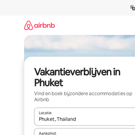
Ga
direct
naar
inhoud
Vakantieverblijven in
Phuket
Vind en boek bijzondere accommodaties op
Airbnb
Locatie
Wanneer er resultaten beschikbaar zijn, maak je 
Aankomst