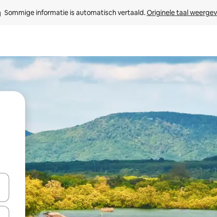
Sommige informatie is automatisch vertaald. 
Originele taal weerge
een keuze met je de pijltjestoetsen omhoog en omlaag, óf door te tikk