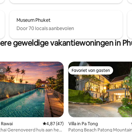
 de villa, het eigen risico is 7 THB
d, en de elektriciteit is
 tussen de 800-1600 THB per
n luidruchtige feesten in de
Museum Phuket
Door 70 locals aanbevolen
ere geweldige vakantiewoningen in Ph
st
Favoriet van gasten
st
Favoriet van gasten
g van 4,87 op 5, 85 recensies
 Rawai
Gemiddelde beoordeling van 4,87 op 5, 47 r
4,87 (47)
Villa in Pa Tong
ythai Gerenoveerd huis aan het
Patong Beach Patong Mountain 