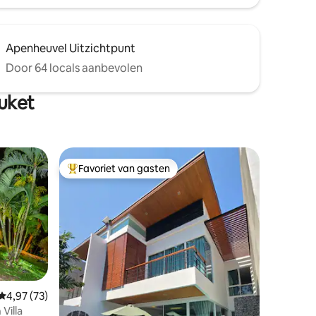
Apenheuvel Uitzichtpunt
Door 64 locals aanbevolen
uket
Favoriet van gasten
Topfavoriet van gasten
ecensies
Gemiddelde beoordeling van 4,97 op 5, 73 recensies
4,97 (73)
Villa