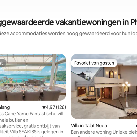
gewaardeerde vakantiewoningen in P
 deze accommodaties worden hoog gewaardeerd voor hun loca
st
Favoriet van gasten
st
Favoriet van gasten
halang
Gemiddelde beoordeling van 4,97 op 5, 126 r
4,97 (126)
iss Cape Yamu Fantastische villa
 van 4,98 op 5, 164 recensies
cht, ontbijt, kamermeisje en
nele butler en
Villa in Talat Nuea
kservice, gratis ontbijt van
teit Villa SEAKISS is gelegen in
Een andere woning Unieke plek in de