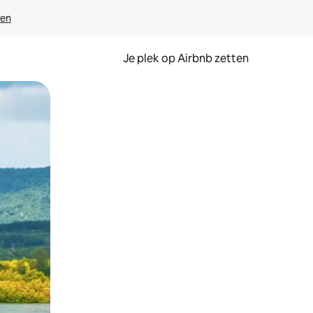
ven
Je plek op Airbnb zetten
en of swipen.