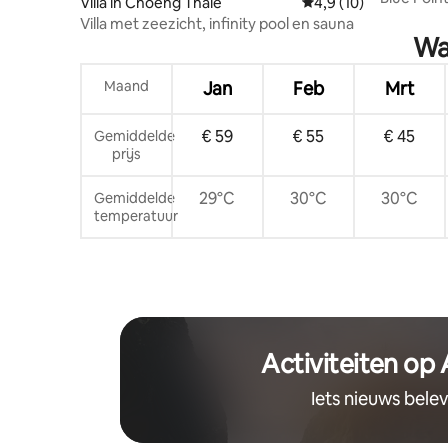
Villa in Choeng Thale
Gemiddelde beoordeli
4,9 (10)
Villa met zeezicht, infinity pool en sauna
Wa
Maand
Jan
Feb
Mrt
€ 59
€ 55
€ 45
Gemiddelde
prijs
29°C
30°C
30°C
Gemiddelde
temperatuur
Activiteiten op
Iets nieuws bele