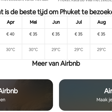
ng van 4,9 op 5, 10 recensies
t is de beste tijd om Phuket te bezoek
Apr
Mei
Jun
Jul
Aug
€ 40
€ 35
€ 35
€ 35
€ 35
30°C
30°C
29°C
29°C
29°C
Meer van Airbnb
 Airbnb
Ai
ven
Maak je