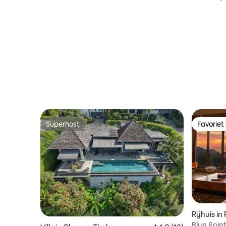
strand
Superhost
Favoriet
Superhost
Favoriet
Rijhuis in
Blue Poin