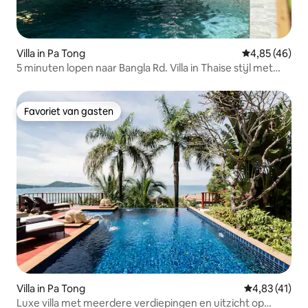
Villa in Pa Tong
Gemiddelde be
4,85 (46)
5 minuten lopen naar Bangla Rd. Villa in Thaise stijl met
zwembad
Favoriet van gasten
Favoriet van gasten
Villa in Pa Tong
Gemiddelde b
4,83 (41)
Luxe villa met meerdere verdiepingen en uitzicht op