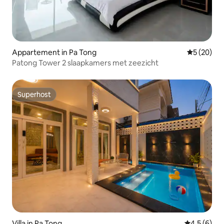
Appartement in Pa Tong
Gemiddelde
5 (20)
Patong Tower 2 slaapkamers met zeezicht
Superhost
Superhost
Villa in Pa Tong
Gemiddelde 
4,5 (6)