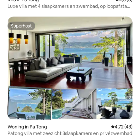
Luxe villa met 4 slaapkamers en zwembad, op loopafstand
van Patong Beach, barbecue op het dak
Superhost
Superhost
Woning in Pa Tong
Gemiddelde b
4,72 (43)
Patong villa met zeezicht 3slaapkamers en privézwembad