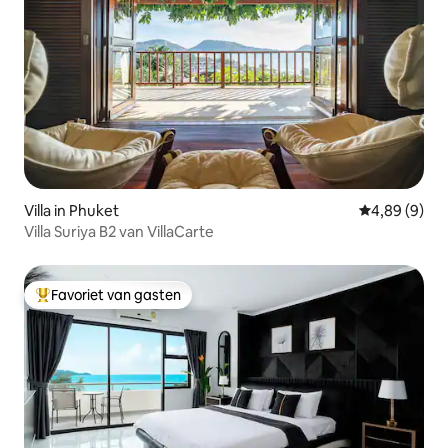
Villa in Phuket
Gemiddelde b
4,89 (9)
Villa Suriya B2 van VillaCarte
Favoriet van gasten
Topfavoriet van gasten