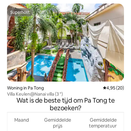
Superhost
Superhost
Woning in Pa Tong
Gemiddelde be
4,95 (20)
Villa Keulen@Nanai villa (3 ")
Wat is de beste tijd om Pa Tong te
bezoeken?
Maand
Gemiddelde
Gemiddelde
prijs
temperatuur