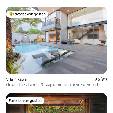
Patong Bay
Favoriet van gasten
Topfavoriet van gasten
Villa in Rawai
Gemiddelde
5 (91)
Geweldige villa met 3 slaapkamers en privézwembad in
Rawai
Favoriet van gasten
Favoriet van gasten