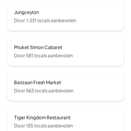
tijdens kantooruren, er is ook een
bezorgen. We hop
koffiebar en een bar naast de deur, er is
ontspannende vak
Jungceylon
ook een supermarkt 200 meter verder is
Door 1.331 locals aanbevolen
er een supermarkt die kan worden
voldaan
Phuket Simon Cabaret
Door 581 locals aanbevolen
Banzaan Fresh Market
Door 563 locals aanbevolen
Tiger Kingdom Restaurant
Door 155 locals aanbevolen