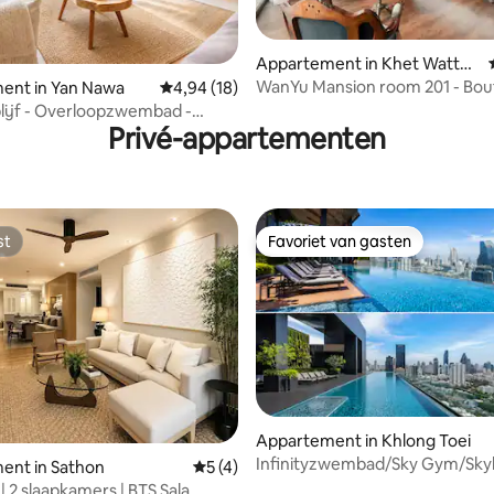
Appartement in Khet Wattha
na
WanYu Mansion room 201 - Bou
ent in Yan Nawa
Gemiddelde beoordeling van 4,94 op 5, 18 r
4,94 (18)
g van 4,91 op 5, 68 recensies
mansion @Ekkamai
lijf - Overloopzwembad -
Privé-appartementen
imte
st
Favoriet van gasten
st
Favoriet van gasten
g van 4,93 op 5, 28 recensies
Appartement in Khlong Toei
Infinityzwembad/Sky Gym/Skyl
ent in Sathon
Gemiddelde beoordeling van 5 op 5, 4 r
5 (4)
Luxury Condo/Dicht bij BTS
| 2 slaapkamers | BTS Sala