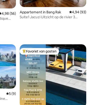
Appartement in Bang Rak
Gemiddelde beoordelin
4,94 (93)
Gemiddelde beoordeling van 4,98 op 5, 56 recensies
4,98 (56)
Suite1 Jacuzi Uitzicht op de rivier 3
tique
ecensies
slaapkamers 49e verdieping/Gratis
ontbijt *
Favoriet van gasten
Topfavoriet van gasten
Gemiddelde beoordeling van 5 op 5, 9 recensies
5 (9)
ine
ecensies