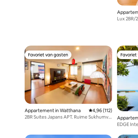
Appartem
Lux 2BR/2
Central W
Favoriet van gasten
Favoriet
Favoriet van gasten
Favoriet
Appartement in Watthana
Gemiddelde beoordeling
4,96 (112)
2BR Suites Japans APT. Ruime Sukhumvit
Apparteme
41 BTS
y
EDGE Int
onovertro
door Xiaoh