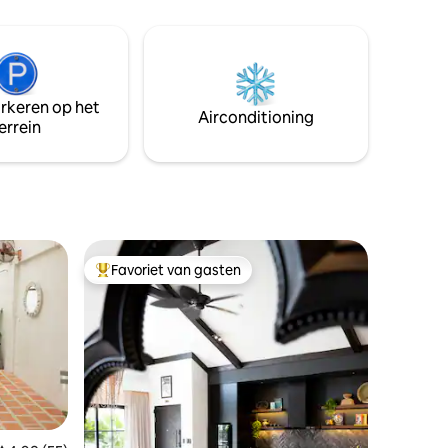
Hang over2⭐️Volg mijn gids om al het
lokale leven te bezoeken met een aantal
Michelin cafés en restaurants.⭐️Ervaren
 perfecte
host met uitzonderlijke service .
rkennen.
rustig en
arkeren op het
t gebouw
Airconditioning
errein
Favoriet van gasten
Topfavoriet van gasten