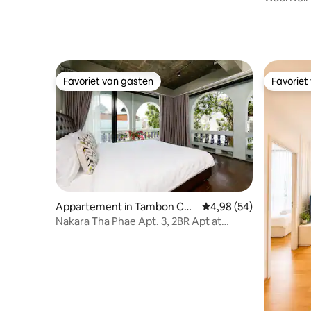
Daeng | 1
Favoriet van gasten
Favoriet
Favoriet van gasten
Favoriet
Appartement in Tambon Cha
Gemiddelde beoordelin
4,98 (54)
ng Moi
Nakara Tha Phae Apt. 3, 2BR Apt at
Thapae Gate