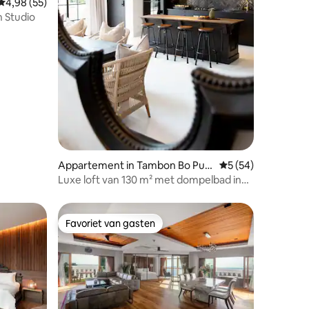
ecensies
Gemiddelde beoordeling van 4,98 op 5, 55 recensies
4,98 (55)
n Studio
Appartement in Tambon Bo Put,
Gemiddelde beoorde
5 (54)
Koh Samui
Luxe loft van 130 m² met dompelbad in
Bangrak
Favoriet van gasten
Favoriet van gasten