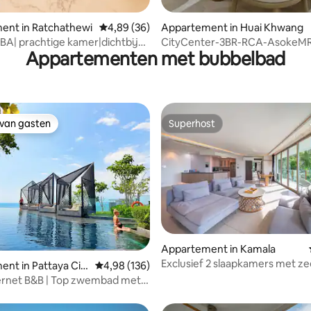
ent in Ratchathewi
Gemiddelde beoordeling van 4,89 op 5, 36 r
4,89 (36)
Appartement in Huai Khwang
BA| prachtige kamer|dichtbij
CityCenter-3BR-RCA-AsokeM
Appartementen met bubbelbad
orld
Rama9Hospital RB4
 van gasten
Superhost
 van gasten
Superhost
Appartement in Kamala
 van 4,96 op 5, 112 recensies
Exclusief 2 slaapkamers met ze
nt in Pattaya Cit
Gemiddelde beoordeling van 4,98 op 5, 136 r
4,98 (136)
minuten lopen naar het
ernet B&B | Top zwembad met
strand/avermarkt met meerde
ffen zeezicht | Aanbevolen
supermarkten/ruim/ligbad
ongshu | Strand | Infinity