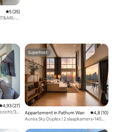
ecensies
Gemiddelde beoordeling van 5 op 5, 25 recensies
5 (25)
RT&ARL-
Superhost
Superhost
Gemiddelde beoordeling van 4,93 op 5, 27 recensies
4,93 (27)
ezicht/3
ecensies
Appartement in Pathum Wan
Gemiddelde beoordel
4,8 (10)
Auréa Sky Duplex | 2 slaapkamers•140
re
m²•BTS Rajdamri-Siam