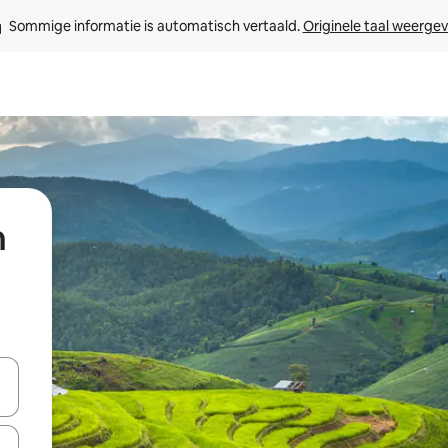
Sommige informatie is automatisch vertaald. 
Originele taal weerge
n
een keuze met je de pijltjestoetsen omhoog en omlaag, óf door te tikk