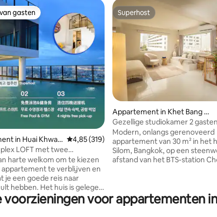
 van gasten
Superhost
 van gasten
Superhost
Appartement in Khet Bang Ra
k
Gezellige studiokamer 2 gasten
hart van Silom
Modern, onlangs gerenoveerd
an 4,93 op 5, 1.203 recensies
ent in Huai Khwan
Gemiddelde beoordeling van 4,85 op 5, 319 r
4,85 (319)
appartement van 30 m² in het h
plex LOFT met twee
Silom, Bangkok, op een steenw
rs en badkuip A1/voor 5
an harte welkom om te kiezen
afstand van het BTS-station C
/dakzwembad/dicht bij
n appartement te verblijven en
Nonsi. De gezellige ruimte met
 bij treinmarkt 's nachts/dicht
t je een goede reis naar
slaapkamer heeft een kingsize
r
en. Het huis is gelegen
1,80 m en biedt uitzicht op het
e voorzieningen voor appartementen in
, LOFT appartement
stadscentrum. Met een keuken en een
d in 2024.De kamer is
eettafel is het ideaal voor zowel
70 vierkante meter, inclusief
langere verblijven. Dit apparte