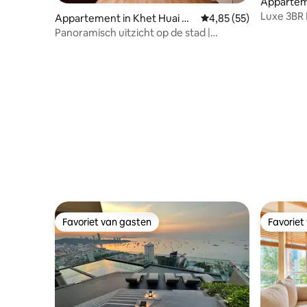
Apparte
Luxe 3BR
Appartement in Khet Huai Kh
Gemiddelde beoordelin
4,85 (55)
Gratis z
wang
Panoramisch uitzicht op de stad |
Duplexloft | 6 slaapplaatsen
Favoriet van gasten
Favoriet
Favoriet van gasten
Favoriet