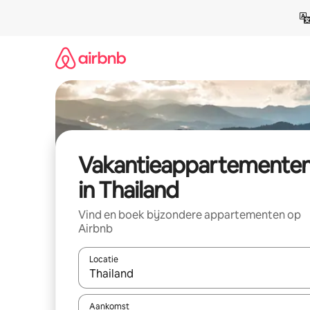
Ga
direct
naar
inhoud
Vakantieappartemente
in Thailand
Vind en boek bijzondere appartementen op
Airbnb
Locatie
Wanneer er resultaten beschikbaar zijn, maak je 
Aankomst