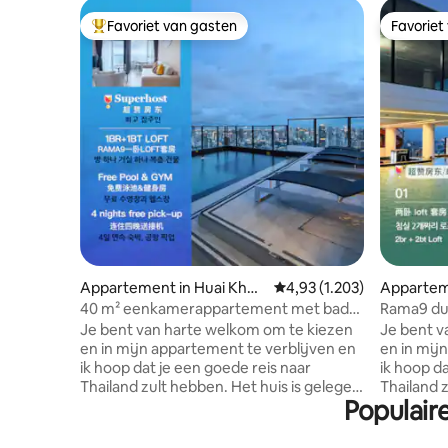
Favoriet van gasten
Favoriet
Topfavoriet van gasten
Favoriet
Appartement in Huai Khw
Gemiddelde beoordeling v
4,93 (1.203)
Appartem
ang
g
40 m² eenkamerappartement met bad
Rama9 du
en balkon LOFT-D4/3
slaapkame
Je bent van harte welkom om te kiezen
Je bent v
personen/zwembad op het dak/dichtbij
personen
en in mijn appartement te verblijven en
en in mij
RCA/dichtbij nachtmarkt/dichtbij
RCA/dicht
ik hoop dat je een goede reis naar
ik hoop da
tonglor
bij Tonglo
Thailand zult hebben. Het huis is gelegen
Thailand zult hebb
Populair
in RAMA9, LOFT appartement
in RAMA9
opgeleverd in 2024.De kamer is
opgelever
ongeveer 40 m² groot en bestaat uit één
ongeveer 