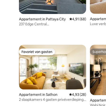
Appartem
Appartement in Pattaya City
Gemiddelde beoordelin
4,91 (68)
Luxe verb
237 Edge Central
Fitnessru
Pattaya(1Bed)City&Partial Seaview
Favoriet van gasten
Superho
Favoriet van gasten
Superho
Appartement in Sathon
Gemiddelde beoordelin
4,93 (28)
2 slaapkamers 4 gasten privéverdieping
Appartem
in Sathorn
Wabi Noir 