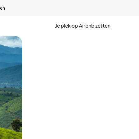
ven
Je plek op Airbnb zetten
en of swipen.