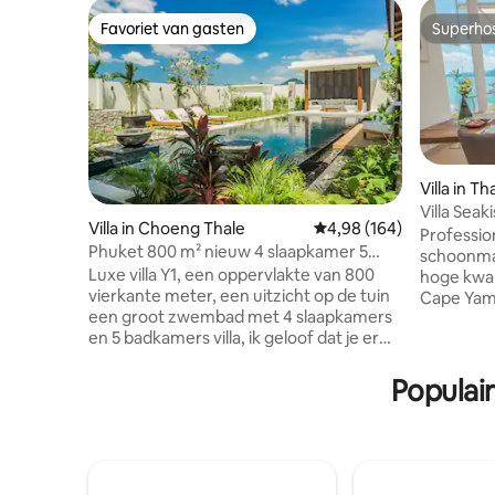
Favoriet van gasten
Superho
Favoriet van gasten
Superho
Villa in T
Villa Seak
Villa in Choeng Thale
Gemiddelde beoordeling
4,98 (164)
met zeezi
Professio
Phuket 800 m² nieuw 4 slaapkamer 5
butler
schoonmaa
badkamer groot zwembad luxe tuin villa
Luxe villa Y1, een oppervlakte van 800
hoge kwali
Y1
vierkante meter, een uitzicht op de tuin
Cape Yam
een groot zwembad met 4 slaapkamers
prestigie
en 5 badkamers villa, ik geloof dat je er
uitzicht 
verliefd op zult worden, de villa zult
een afgesl
betreden, je zult geschokt zijn door het
villa besl
Populai
luxe ontwerp en het supergrote
en is 17 m
zwembad, het interieur van de villa is vrij
slaapkame
verfijnd, het ontwerp is eenvoudig en
eenpersoo
modern, vol moderne kunst, elke hoek
elke ocht
onthult het streven van de meester naar
kwaliteit