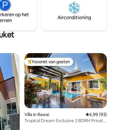
adembenemend uitzicht. Surin Beach ligt
en grote
op slechts tien minuten lopen van de
olledig
villa. Inclusief ontbijt en twee-wegs
arkeren op het
tijl met
Airconditioning
luchthaventransfers.
errein
uket
Favoriet van gasten
Topfavoriet van gasten
ecensies
Villa in Rawai
Gemiddelde beoordelin
4,99 (93)
Tropical Dream Exclusive 2·BDRM Private
Pool Villa