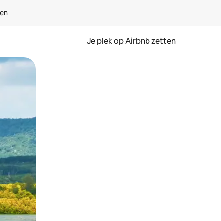
ven
Je plek op Airbnb zetten
en of swipen.