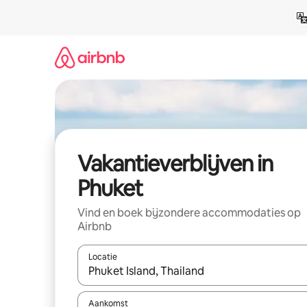
Ga
direct
naar
inhoud
Vakantieverblijven in
Phuket
Vind en boek bijzondere accommodaties op
Airbnb
Locatie
Wanneer er resultaten beschikbaar zijn, maak je 
Aankomst