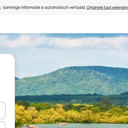
Sommige informatie is automatisch vertaald. 
Originele taal weerge
een keuze met je de pijltjestoetsen omhoog en omlaag, óf door te tikk