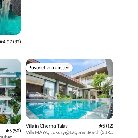
Gemiddelde beoordeling van 4,97 op 5, 32 recensies
4,97 (32)
Favoriet van gasten
Favoriet van gasten
Villa in Cherng Talay
Gemiddelde beoord
5 (12)
ecensies
Gemiddelde beoordeling van 5 op 5, 50 recensies
5 (50)
Villa MAYA, Luxury@Laguna Beach (3BR)
Phuket