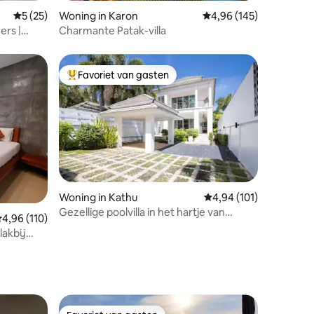
ecensies
Gemiddelde beoordeling van 5 op 5, 25 recensies
5 (25)
Woning in Karon
Gemiddelde beoordeling
4,96 (145)
ers |
Charmante Patak-villa
an de
Favoriet van gasten
Topfavoriet van gasten
Woning in Kathu
Gemiddelde beoordelin
4,94 (101)
Gezellige poolvilla in het hartje van
ecensies
emiddelde beoordeling van 4,96 op 5, 110 recensies
4,96 (110)
Phuket
lakbij