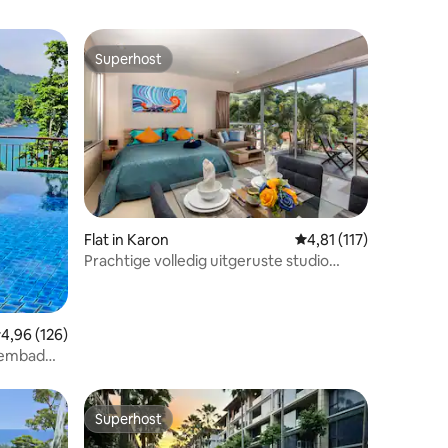
Superhost
Superhost
Flat in Karon
Gemiddelde beoordelin
4,81 (117)
Prachtige volledig uitgeruste studio
ecensies
@Karon, strand - 800 m
emiddelde beoordeling van 4,96 op 5, 126 recensies
4,96 (126)
zwembad
aar het
Superhost
Superhost