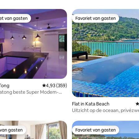
iet van gasten
Favoriet van gasten
iet van gasten
Favoriet van gasten
 van 4,95 op 5, 134 recensies
 Tong
Gemiddelde beoordeling van 4,93 op 5, 359 r
4,93 (359)
Patong beste Super Modem-
ent met twee slaapkamers
Flat in Kata Beach
G
Uitzicht op de oceaan, privé
met twee slaapkamers, lopen n
strand!
 van gasten
Favoriet van gasten
 van gasten
Favoriet van gasten