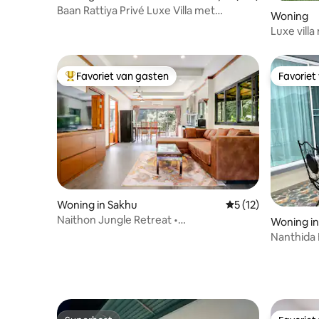
Baan Rattiya Privé Luxe Villa met
Woning
Zwembad
Luxe vill
Bang Tao
Favoriet van gasten
Favoriet
Topfavoriet van gasten
Favoriet
Woning in Sakhu
Gemiddelde beoorde
5 (12)
Naithon Jungle Retreat •
Woning in
Adembenemend uitzicht en zwembad
Nanthida 