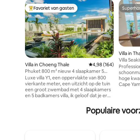
Favoriet van gasten
Superho
Topfavoriet van gasten
Superho
Villa in T
Villa Seak
Villa in Choeng Thale
Gemiddelde beoordeling
4,98 (164)
met zeezi
Professio
Phuket 800 m² nieuw 4 slaapkamer 5
butler
schoonmaa
badkamer groot zwembad luxe tuin villa
Luxe villa Y1, een oppervlakte van 800
hoge kwali
Y1
vierkante meter, een uitzicht op de tuin
Cape Yam
een groot zwembad met 4 slaapkamers
prestigie
en 5 badkamers villa, ik geloof dat je er
uitzicht 
verliefd op zult worden, de villa zult
een afgesl
betreden, je zult geschokt zijn door het
villa besl
Populaire voor
luxe ontwerp en het supergrote
en is 17 m
zwembad, het interieur van de villa is vrij
slaapkame
verfijnd, het ontwerp is eenvoudig en
eenpersoo
modern, vol moderne kunst, elke hoek
elke ocht
onthult het streven van de meester naar
kwaliteit