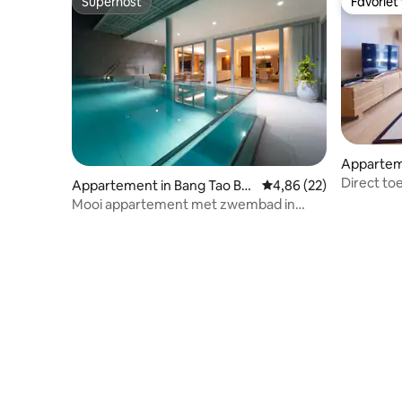
Superhost
Favoriet
Superhost
Favoriet
Appartem
Direct to
Appartement in Bang Tao Be
Gemiddelde beoordelin
4,86 (22)
zwembade
ach
Mooi appartement met zwembad in
badkamer
Laguna Phuket
hotelstijl!