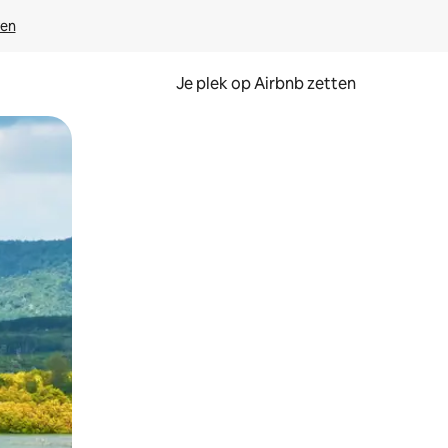
ven
Je plek op Airbnb zetten
en of swipen.