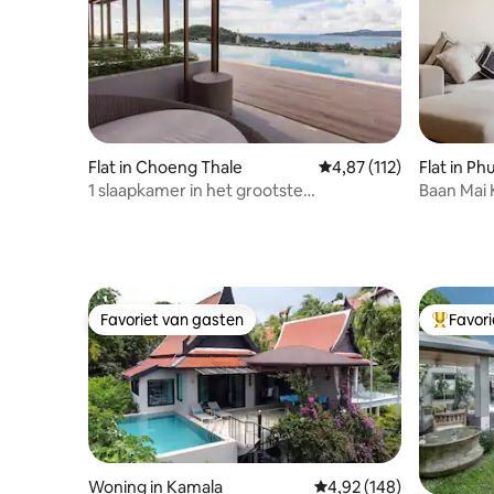
Flat in Choeng Thale
Gemiddelde beoordeling
4,87 (112)
Flat in Ph
1 slaapkamer in het grootste
Baan Mai 
appartement in Surin snelle wifi
Favoriet van gasten
Favor
Favoriet van gasten
Topfavor
Woning in Kamala
Gemiddelde beoordeling
4,92 (148)