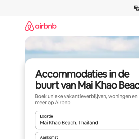
Ga
direct
naar
inhoud
Accommodaties in de
buurt van Mai Khao Bea
Boek unieke vakantieverblijven, woningen en
meer op Airbnb
Locatie
Wanneer er resultaten beschikbaar zijn, maak je 
Aankomst