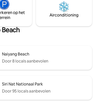
het aantal gasten. - Het hebben van een
en grote
voertuig is een must. - Het tarief is
olledig
exclusief ontbijt of andere maaltijden. -
arkeren op het
tijl met
Airconditioning
Stroom en water worden apart betaald.
errein
o Beach
Naiyang Beach
Door 8 locals aanbevolen
Siri Nat Nationaal Park
Door 95 locals aanbevolen