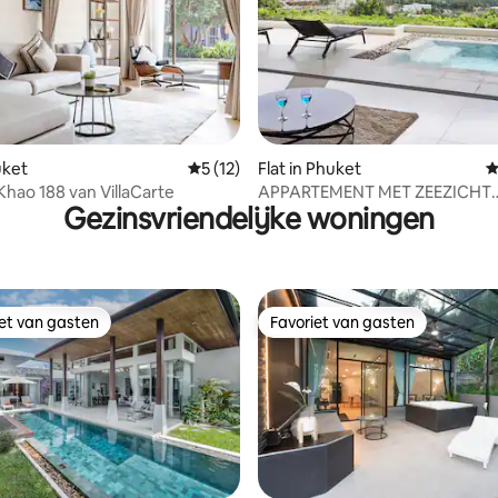
 van 4,87 op 5, 112 recensies
uket
Gemiddelde beoordeling van 5 op 5, 12 r
5 (12)
Flat in Phuket
G
Khao 188 van VillaCarte
APPARTEMENT MET ZEEZICHT
Gezinsvriendelijke woningen
PRIVÉZWEMBAD JACUZ
iet van gasten
Favoriet van gasten
iet van gasten
Favoriet van gasten
 van 4,92 op 5, 148 recensies