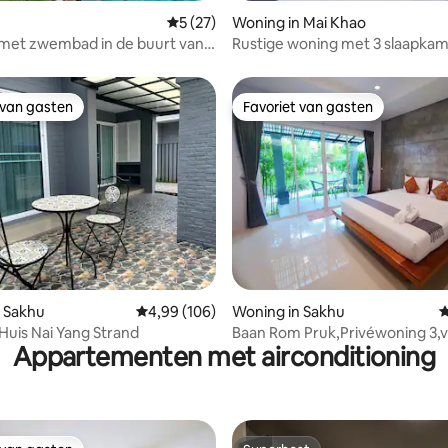
Gemiddelde beoordeling van 5 op 5, 27 r
5 (27)
Woning in Mai Khao
a met zwembad in de buurt van
Rustige woning met 3 slaapkam
Jacuzzi en piano | 10 minuten v
luchthaven
 van gasten
Favoriet van gasten
 van gasten
Favoriet van gasten
ling van 5 op 5, 12 recensies
 Sakhu
Gemiddelde beoordeling van 4,99 op 5, 106 r
4,99 (106)
Woning in Sakhu
G
Huis Nai Yang Strand
Baan Rom Pruk,Privéwoning 3,v
Appartementen met airconditioning
Naiyang-strand