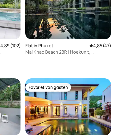
ecensies
emiddelde beoordeling van 4,89 op 5, 102 recensies
4,89 (102)
Flat in Phuket
Gemiddelde beoordeli
4,85 (47)
Mai Khao Beach 2BR | Hoekunit,
 3CH 6/7P
zwembad, balkon
Favoriet van gasten
Favoriet van gasten