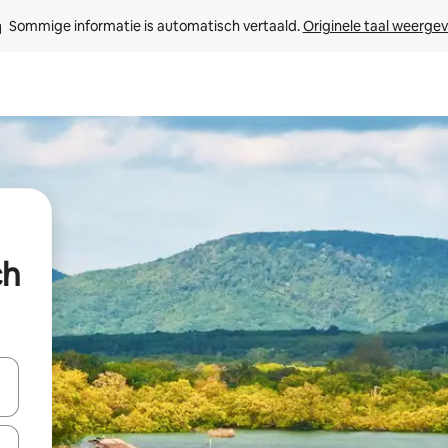
Sommige informatie is automatisch vertaald. 
Originele taal weerge
ch
een keuze met je de pijltjestoetsen omhoog en omlaag, óf door te tikk