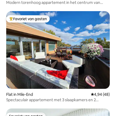
Modern torenhoog appartement in het centrum van
Montreal
Favoriet van gasten
Topfavoriet van gasten
Flat in Mile-End
Gemiddelde be
4,94 (48)
Spectaculair appartement met 3 slaapkamers en 2
dakterrassen