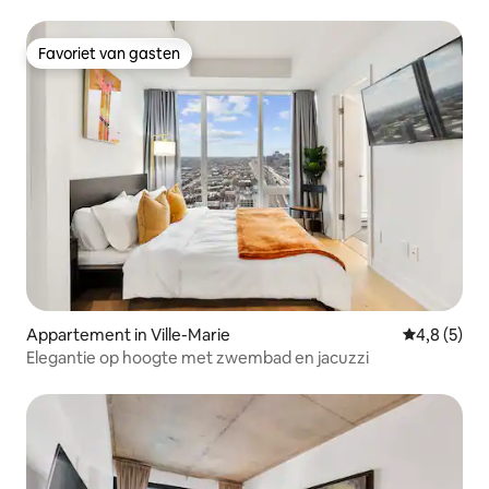
hart van Montreal
Favoriet van gasten
Favoriet van gasten
Appartement in Ville-Marie
Gemiddelde 
4,8 (5)
Elegantie op hoogte met zwembad en jacuzzi