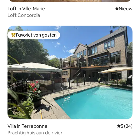
Loft in Ville-Marie
Nieuwe ac
Nieuw
Loft Concordia
Favoriet van gasten
Topfavoriet van gasten
Villa in Terrebonne
Gemiddelde
5 (24)
Prachtig huis aan de rivier