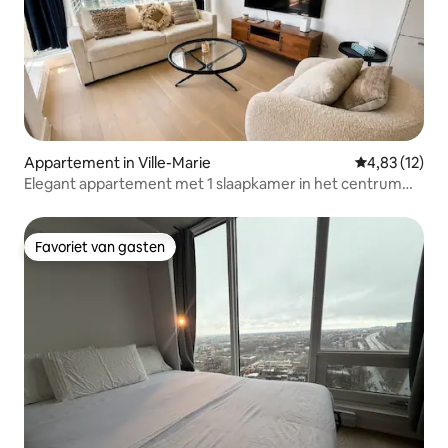
Appartement in Ville-Marie
Gemiddelde be
4,83 (12)
Elegant appartement met 1 slaapkamer in het centrum
van Montreal | Bell Centre
Favoriet van gasten
Favoriet van gasten