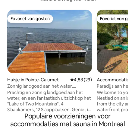
Favoriet van gasten
Favoriet van gas
Favoriet van gasten
Favoriet van gas
Huisje in Pointe-Calumet
Gemiddelde beoordeling van 4,
4,83 (29)
Accommodatie in 
Zonnig landgoed aan het water,
Paradijs aan het
zwembad, sauna
bubbelbad
Prachtig en zonnig landgoed aan het
Welcome to your 
water, en een fantastisch uitzicht op het
Nestled on an isla
"Lake of Two Mountains". 4
from the city and s
Slaapkamers, 12 Slaapplaatsen. Geniet in
waterfront proper
Populaire voorzieningen voor
de woonkamer van je avond met een
unparalleled expe
glas wijnstok en houten open haard.
view of the waters
accommodaties met sauna in Montreal
Plaats van ontspanning. Het grote
tranquility and re
buitenterras vergezeld van banken en
from Train Stati