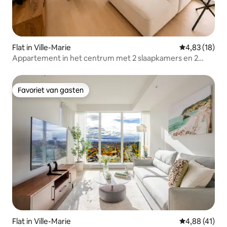
Flat in Ville-Marie
Gemiddelde be
4,83 (18)
Appartement in het centrum met 2 slaapkamers en 2
badkamers in de buurt van het Bell Centre
Favoriet van gasten
Favoriet van gasten
Flat in Ville-Marie
Gemiddelde be
4,88 (41)