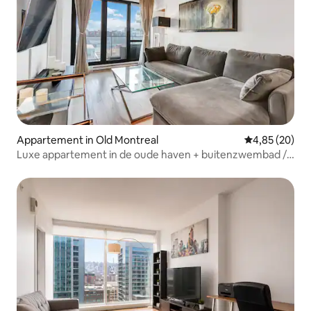
Appartement in Old Montreal
Gemiddelde be
4,85 (20)
Luxe appartement in de oude haven + buitenzwembad /
fitnessruimte / spa