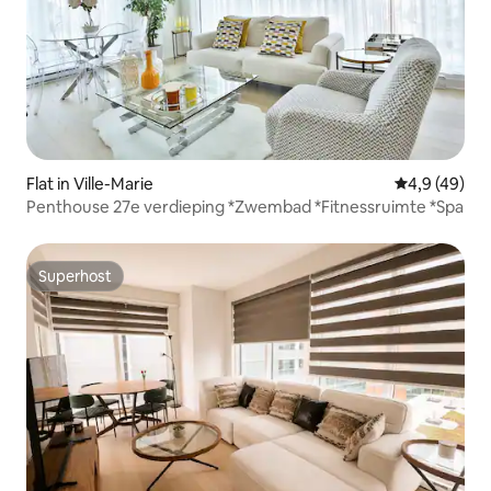
Flat in Ville-Marie
Gemiddelde b
4,9 (49)
Penthouse 27e verdieping *Zwembad *Fitnessruimte *Spa
Superhost
Superhost