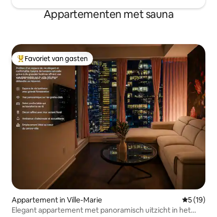
Appartementen met sauna
Favoriet van gasten
Topfavoriet van gasten
Appartement in Ville-Marie
Gemiddelde
5 (19)
Elegant appartement met panoramisch uitzicht in het