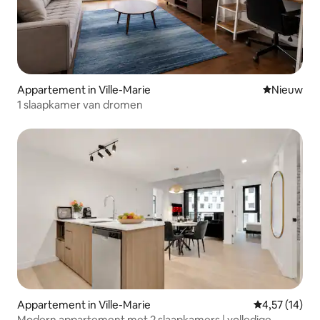
Appartement in Ville-Marie
Nieuwe ac
Nieuw
1 slaapkamer van dromen
Appartement in Ville-Marie
Gemiddelde be
4,57 (14)
Modern appartement met 2 slaapkamers | volledige