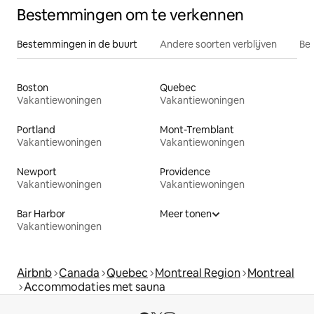
Bestemmingen om te verkennen
Bestemmingen in de buurt
Andere soorten verblijven
Bes
Boston
Quebec
Vakantiewoningen
Vakantiewoningen
Portland
Mont-Tremblant
Vakantiewoningen
Vakantiewoningen
Newport
Providence
Vakantiewoningen
Vakantiewoningen
Bar Harbor
Meer tonen
Vakantiewoningen
Airbnb
Canada
Quebec
Montreal Region
Montreal
Accommodaties met sauna