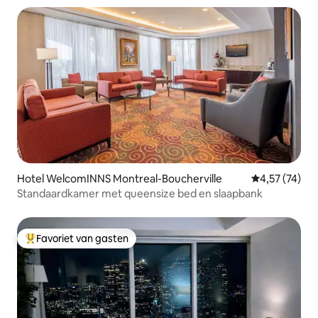
Hotel WelcomINNS Montreal-Boucherville
Gemiddelde be
4,57 (74)
Standaardkamer met queensize bed en slaapbank
Favoriet van gasten
Topfavoriet van gasten