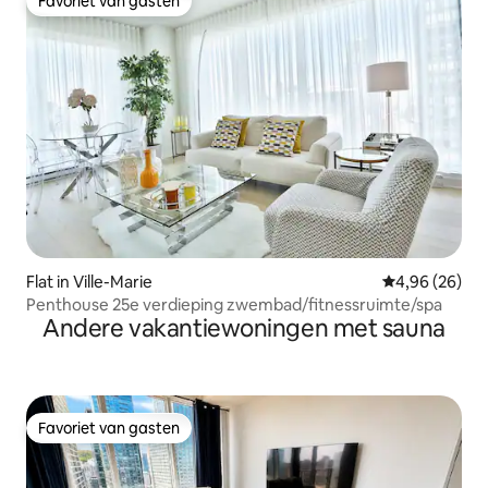
Favoriet van gasten
Favoriet van gasten
Flat in Ville-Marie
Gemiddelde be
4,96 (26)
Penthouse 25e verdieping zwembad/fitnessruimte/spa
Andere vakantiewoningen met sauna
Favoriet van gasten
Favoriet van gasten