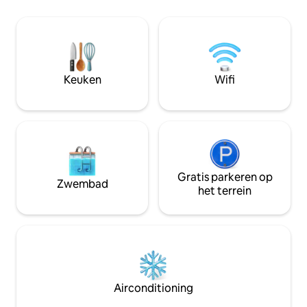
terrastafel en de grote achtertuin
Montreal. The hou
maken het de perfecte plek om te
amenities: take a d
ontspannen, vuurpot en te genieten.
pool, in the sauna, get relaxation in the
Gebouwd verwarmd zwembad in de
hot tub overlooki
grond zal je verblijf onvergetelijk maken
Don't miss the chan
(zwembad is alleen zomer). Maak wat
and create lastin
Keuken
Wifi
herinneringen op deze unieke plek.
Gratis parkeren op
Zwembad
het terrein
Airconditioning