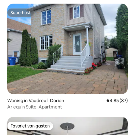
Superhost
Superhost
Woning in Vaudreuil-Dorion
Gemiddelde be
4,85 (87)
Arlequin Suite. Apartment
Favoriet van gasten
Favoriet van gasten