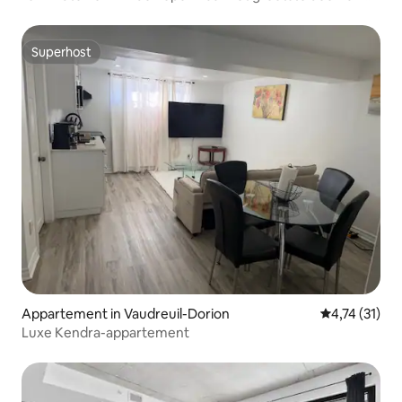
Verdun gegarandeerd
Superhost
Superhost
Appartement in Vaudreuil-Dorion
Gemiddelde b
4,74 (31)
Luxe Kendra-appartement