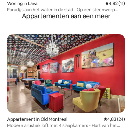
Woning in Laval
Gemiddelde b
4,82 (11)
Paradijs aan het water in de stad - Op een steenworp
Appartementen aan een meer
afstand van het REM
Appartement in Old Montreal
Gemiddelde be
4,83 (24)
Modern artistiek loft met 4 slaapkamers - Hart van het
oude Montreal