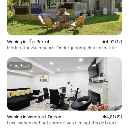
Woning in L'Île-Perrot
Gemiddelde be
4,92 (12)
Modern toevluchtsoord. Ondergedompeld in de natuur
dicht bij de stad
Superhost
Superhost
Woning in Vaudreuil-Dorion
Gemiddelde b
4,81 (21)
Luxe wonen met het comfort van een hotel in de buurt
van de stad