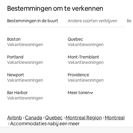
Bestemmingen om te verkennen
Bestemmingen in de buurt
Andere soorten verblijven
Bes
Boston
Quebec
Vakantiewoningen
Vakantiewoningen
Portland
Mont-Tremblant
Vakantiewoningen
Vakantiewoningen
Newport
Providence
Vakantiewoningen
Vakantiewoningen
Bar Harbor
Meer tonen
Vakantiewoningen
Airbnb
Canada
Quebec
Montreal Region
Montreal
Accommodaties nabij een meer