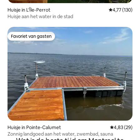
Huisje in L'Île-Perrot
Gemiddelde beo
4,77 (130)
Huisje aan het water in de stad
Favoriet van gasten
Favoriet van gasten
Huisje in Pointe-Calumet
Gemiddelde be
4,83 (29)
Zonnig landgoed aan het water, zwembad, sauna