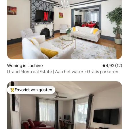
Woning in Lachine
Gemiddelde be
4,92 (12)
Grand Montreal Estate | Aan het water • Gratis parkeren
Favoriet van gasten
Topfavoriet van gasten