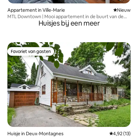
Appartement in Ville-Marie
Nieuwe ac
Nieuw
MTL Downtown | Mooi appartement in de buurt van de
Huisjes bij een meer
metro
Favoriet van gasten
Favoriet van gasten
Huisje in Deux-Montagnes
Gemiddelde be
4,92 (13)