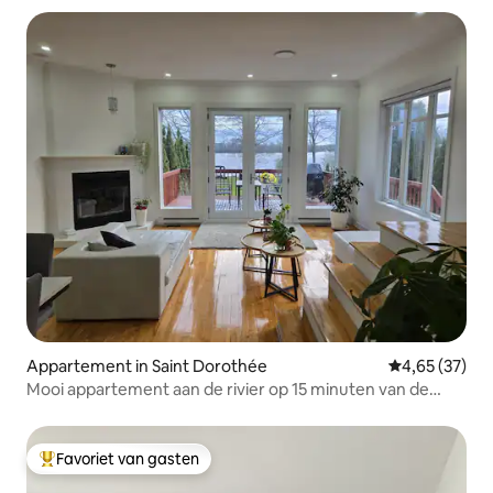
Appartement in Saint Dorothée
Gemiddelde be
4,65 (37)
Mooi appartement aan de rivier op 15 minuten van de
luchthaven
Favoriet van gasten
Topfavoriet van gasten