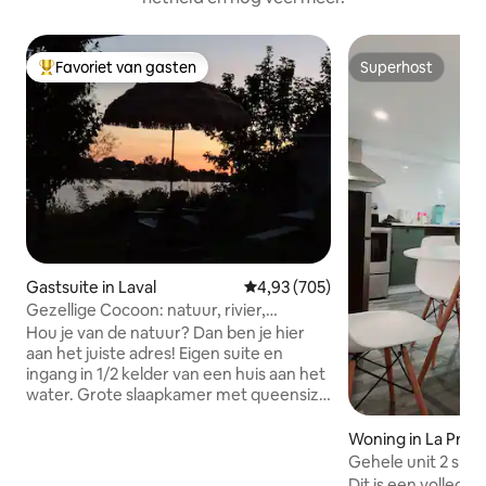
Favoriet van gasten
Superhost
Topfavoriet van gasten
Superhost
Gastsuite in Laval
Gemiddelde beoordeling van 4,9
4,93 (705)
Gezellige Cocoon: natuur, rivier,
barbecue en parkeerplaats
Hou je van de natuur? Dan ben je hier
aan het juiste adres! Eigen suite en
ingang in 1/2 kelder van een huis aan het
water. Grote slaapkamer met queensize
bed, gezellige lounge en KITCHENET
voor lichte maaltijd. Overdekt terras om
Woning in La Prair
te roken en te barbecueën,
Gehele unit 2 sla
parkeerplaats voor de deur. Toegang tot
10 minuten naar 
Dit is een volledi