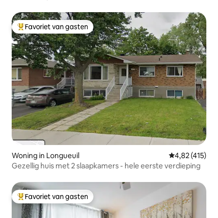
Favoriet van gasten
Topfavoriet van gasten
Woning in Longueuil
Gemiddelde beo
4,82 (415)
Gezellig huis met 2 slaapkamers - hele eerste verdieping
Favoriet van gasten
Topfavoriet van gasten