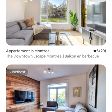
Appartement in Montreal
Gemiddelde
5 (20)
The Downtown Escape Montréal | Balkon en barbecue
Superhost
Superhost