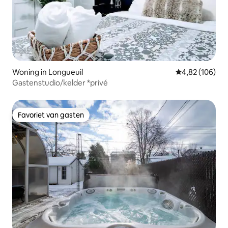
Woning in Longueuil
Gemiddelde beo
4,82 (106)
Gastenstudio/kelder *privé
Favoriet van gasten
Favoriet van gasten