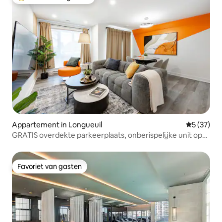
Topfavoriet van gasten
Appartement in Longueuil
Gemiddelde
5 (37)
GRATIS overdekte parkeerplaats, onberispelijke unit op
toplocatie
Favoriet van gasten
Favoriet van gasten