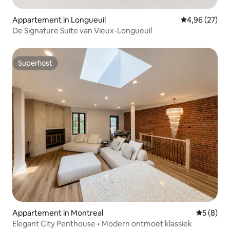
Appartement in Longueuil
Gemiddelde be
4,96 (27)
De Signature Suite van Vieux-Longueuil
Superhost
Superhost
Appartement in Montreal
Gemiddeld
5 (8)
Elegant City Penthouse • Modern ontmoet klassiek