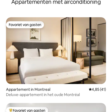
Appartementen met airconditioning
Favoriet van gasten
Favoriet van gasten
Appartement in Montreal
Gemiddelde b
4,85 (41)
Deluxe-appartement in het oude Montréal
Favoriet van gasten