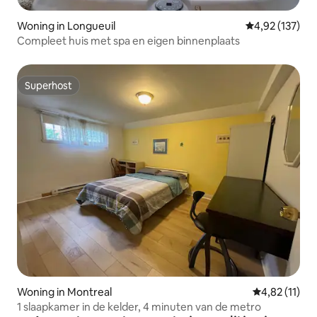
Woning in Longueuil
Gemiddelde beo
4,92 (137)
Compleet huis met spa en eigen binnenplaats
Superhost
Superhost
Woning in Montreal
Gemiddelde b
4,82 (11)
1 slaapkamer in de kelder, 4 minuten van de metro