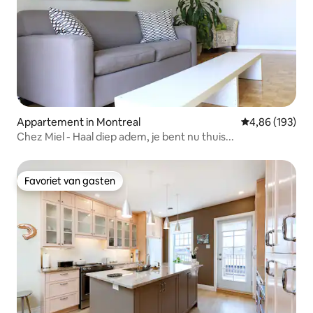
Appartement in Montreal
Gemiddelde beo
4,86 (193)
Chez Miel - Haal diep adem, je bent nu thuis...
Favoriet van gasten
Favoriet van gasten