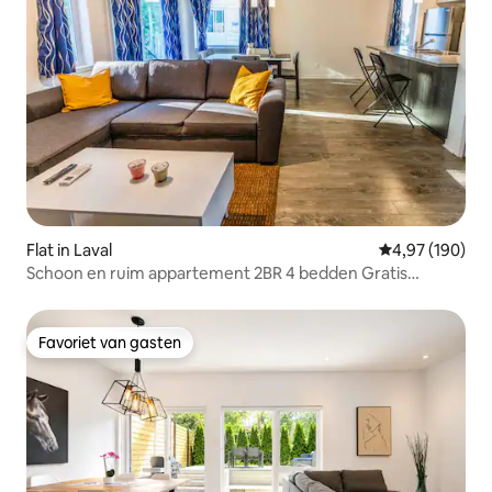
Flat in Laval
Gemiddelde beo
4,97 (190)
Schoon en ruim appartement 2BR 4 bedden Gratis
parkeren
Favoriet van gasten
Favoriet van gasten