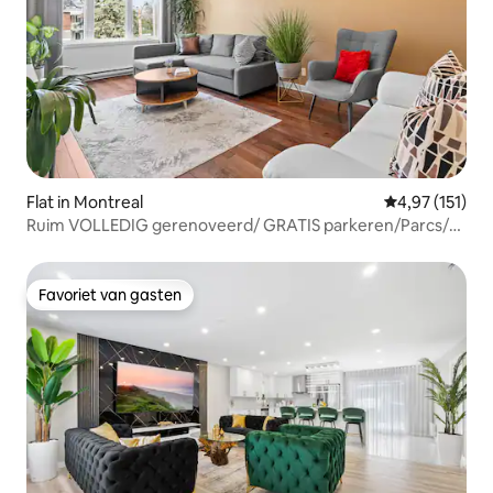
Flat in Montreal
Gemiddelde be
4,97 (151)
Ruim VOLLEDIG gerenoveerd/ GRATIS parkeren/Parcs/
WIFI
Favoriet van gasten
Favoriet van gasten