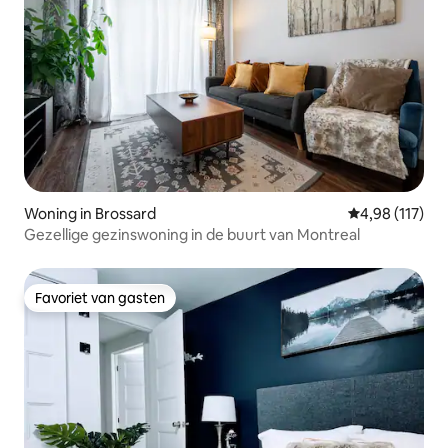
Woning in Brossard
Gemiddelde beo
4,98 (117)
Gezellige gezinswoning in de buurt van Montreal
Favoriet van gasten
Favoriet van gasten