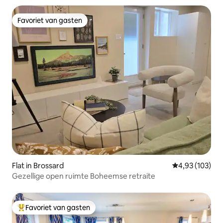
Favoriet van gasten
Favoriet van gasten
Flat in Brossard
Gemiddelde beo
4,93 (103)
Gezellige open ruimte Boheemse retraite
Favoriet van gasten
Topfavoriet van gasten