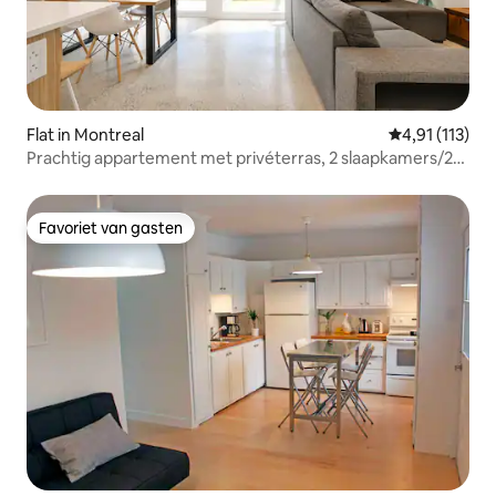
Flat in Montreal
Gemiddelde be
4,91 (113)
Prachtig appartement met privéterras, 2 slaapkamers/2
badkamers
Favoriet van gasten
Favoriet van gasten