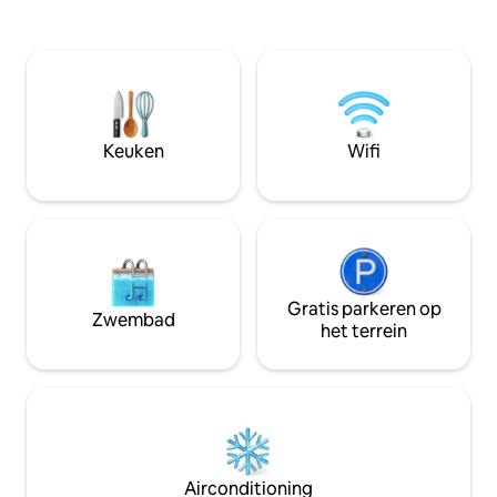
plek is om te verblijven tijdens het
of vrienden te cre
verkennen van Montreal. Het
slaapkamers, 2 vo
dichtstbijzijnde metrostation ligt op 6
een Murphy bed i
minuten lopen. De ruimte beschikt over
een opblaasbaar ma
een volledig uitgeruste keuken, een
appartement gesch
eigen terras, verwarmde stralende
Toegang tot het da
vloeren, elektrische open haard in de
oktober CITQ-299
Keuken
Wifi
woonkamer en slaapkamer
Gratis parkeren op
Zwembad
het terrein
Airconditioning