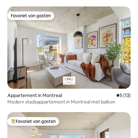
Favoriet van gasten
Favoriet van gasten
Appartement in Montreal
Gemiddeld
5 (13)
Modern stadsappartement in Montreal met balkon
Favoriet van gasten
Topfavoriet van gasten