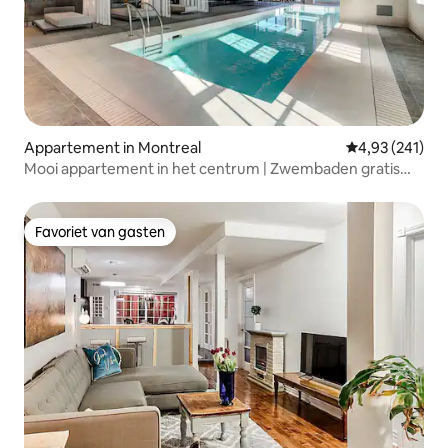
Appartement in Montreal
Gemiddelde beo
4,93 (241)
Mooi appartement in het centrum | Zwembaden gratis
parkeren
Favoriet van gasten
Favoriet van gasten