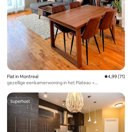
Flat in Montreal
Gemiddelde be
4,99 (71)
gezellige eenkamerwoning in het Plateau +
privéparkeerplaats
Superhost
Superhost