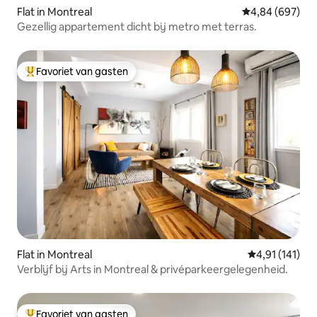
Flat in Montreal
Gemiddelde beo
4,84 (697)
Gezellig appartement dicht bij metro met terras.
Favoriet van gasten
Topfavoriet van gasten
Flat in Montreal
Gemiddelde be
4,91 (141)
Verblijf bij Arts in Montreal & privéparkeergelegenheid.
Favoriet van gasten