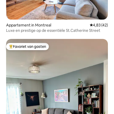
Appartement in Montreal
Gemiddelde be
4,83 (42)
Luxe en prestige op de essentiële St.Catherine Street
Favoriet van gasten
Topfavoriet van gasten