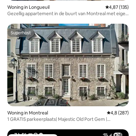
Woning in Longueuil
Gemiddelde beo
4,87 (135)
Gezellig appartement in de buurt van Montreal met eigen
ingang
Superhost
Superhost
Woning in Montreal
Gemiddelde be
4,8 (287)
1 GRATIS parkeerplaats| Majestic Old Port Gem |
POOLTAFEL