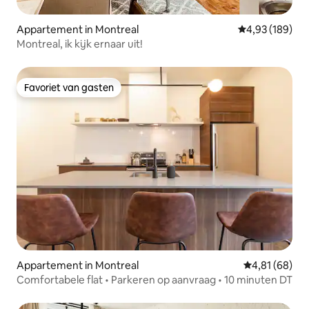
Appartement in Montreal
Gemiddelde beo
4,93 (189)
Montreal, ik kijk ernaar uit!
Favoriet van gasten
Favoriet van gasten
Appartement in Montreal
Gemiddelde be
4,81 (68)
Comfortabele flat • Parkeren op aanvraag • 10 minuten DT