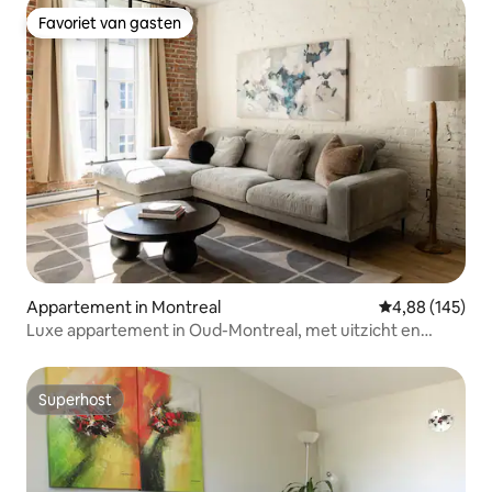
Favoriet van gasten
Favoriet van gasten
Appartement in Montreal
Gemiddelde beo
4,88 (145)
Luxe appartement in Oud-Montreal, met uitzicht en
volledig uitgeruste keuken
Superhost
Superhost