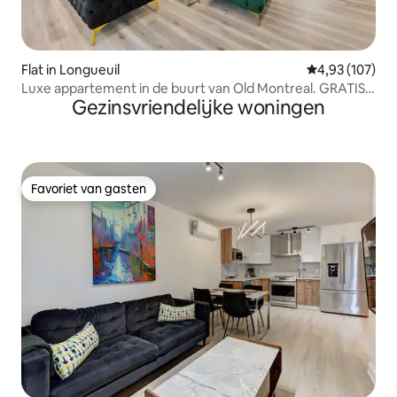
Flat in Longueuil
Gemiddelde beo
4,93 (107)
Luxe appartement in de buurt van Old Montreal. GRATIS
Gezinsvriendelijke woningen
parkeren.
Favoriet van gasten
Favoriet van gasten