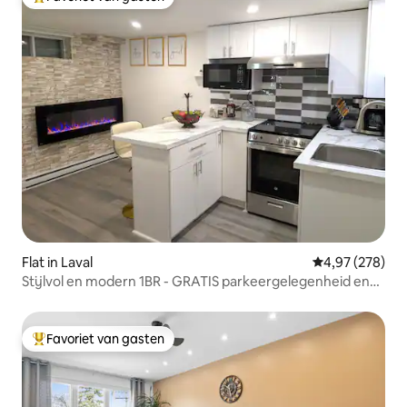
Topfavoriet van gasten
Flat in Laval
Gemiddelde beo
4,97 (278)
Stijlvol en modern 1BR - GRATIS parkeergelegenheid en
EV-oplader
Favoriet van gasten
Topfavoriet van gasten