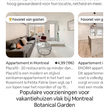
hoog gewaardeerd voor hun locatie, netheid en meer.
Favoriet van gasten
Favoriet van gas
Topfavoriet van gasten
Favoriet van gas
Appartement in Montreal
Gemiddelde beoordeling van 4,9
4,99 (196)
Appartement in M
Plaza10 - 20 restaurants op minder dan
ENORM apparteme
tien minuten lopen
VIERKANTE METER m
Plaza10 is een modern en stijlvol
Dit appartement v
Hubert
eenkamerappartement in het hart van
voet is volledig g
Rosemont la Petite Patrie (een wijk op 1
zorgt ervoor dat je
uur lopen naar het noorden of op 15
met een modern de
Populaire voorzieningen voor
minuten rijden van het centrum van
gecharmeerd zijn 
Montreal). Het is een gebied vol
en het natuurlijke
vakantiehuizen vlak bij Montreal
restaurants, cafés, winkels en
enorme volledig 
Botanical Garden
entertainment, waardoor het de ideale
onvergetelijke m