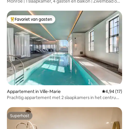
Monroe | 1 slaapkamer, 4 gasten en balkon | Zwembad op
het dak |
Favoriet van gasten
Topfavoriet van gasten
Appartement in Ville-Marie
Gemiddelde be
4,94 (17)
Prachtig appartement met 2 slaapkamers in het centrum,
met zwembad en gratis parkeergelegenheid
Superhost
Superhost