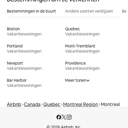
Bestemmingen in de buurt
Andere soorten verblijven
Bes
Boston
Quebec
Vakantiewoningen
Vakantiewoningen
Portland
Mont-Tremblant
Vakantiewoningen
Vakantiewoningen
Newport
Providence
Vakantiewoningen
Vakantiewoningen
Bar Harbor
Meer tonen
Vakantiewoningen
Airbnb
Canada
Quebec
Montreal Region
Montreal
© 2026 Airbnb, Inc.