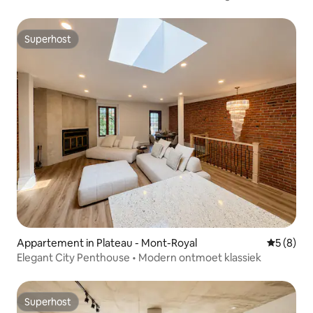
Superhost
Superhost
Appartement in Plateau - Mont-Royal
Gemiddeld
5 (8)
Elegant City Penthouse • Modern ontmoet klassiek
Superhost
Superhost