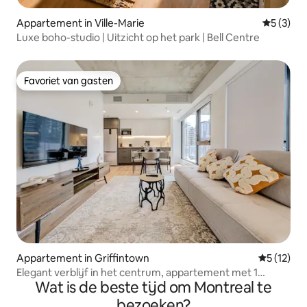
Appartement in Ville-Marie
Gemiddeld
5 (3)
Luxe boho-studio | Uitzicht op het park | Bell Centre
Favoriet van gasten
Favoriet van gasten
Appartement in Griffintown
Gemiddeld
5 (12)
Elegant verblijf in het centrum, appartement met 1
Wat is de beste tijd om Montreal te
slaapkamer | Montréal Centre
bezoeken?