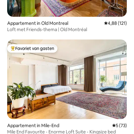
Appartement in Old Montreal
Gemiddelde beo
4,88 (121)
Loft met Friends-thema | Old Montréal
Favoriet van gasten
Topfavoriet van gasten
Appartement in Mile-End
Gemiddelde
5 (73)
Mile End Favourite - Enorme Loft Suite - Kingsize bed