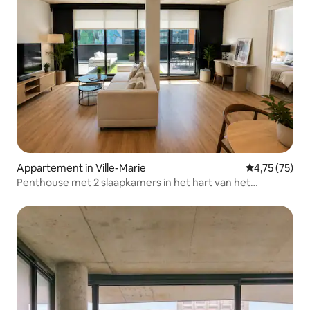
Appartement in Ville-Marie
Gemiddelde be
4,75 (75)
Penthouse met 2 slaapkamers in het hart van het
centrum van MTL |86