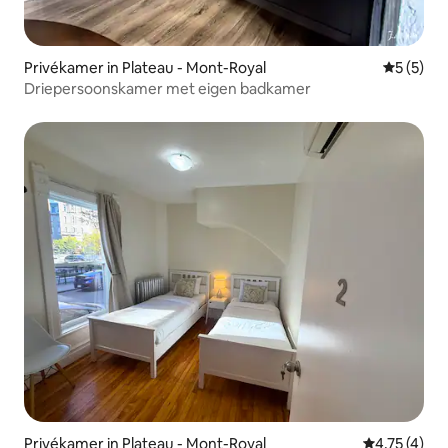
Privékamer in Plateau - Mont-Royal
Gemiddeld
5 (5)
Driepersoonskamer met eigen badkamer
Privékamer in Plateau - Mont-Royal
Gemiddelde 
4,75 (4)