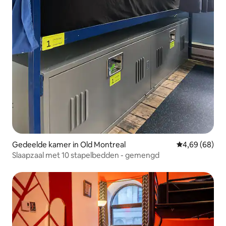
Gedeelde kamer in Old Montreal
Gemiddelde be
4,69 (68)
Slaapzaal met 10 stapelbedden - gemengd