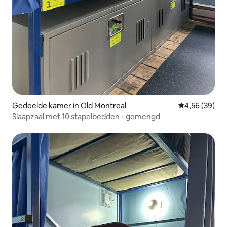
Gedeelde kamer in Old Montreal
Gemiddelde be
4,56 (39)
Slaapzaal met 10 stapelbedden - gemengd