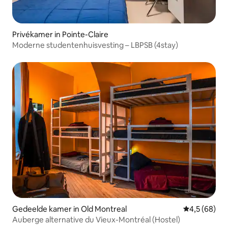
Privékamer in Pointe-Claire
Moderne studentenhuisvesting – LBPSB (4stay)
Gedeelde kamer in Old Montreal
Gemiddelde b
4,5 (68)
Auberge alternative du Vieux-Montréal (Hostel)