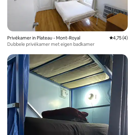
Privékamer in Plateau - Mont-Royal
Gemiddelde 
4,75 (4)
Dubbele privékamer met eigen badkamer