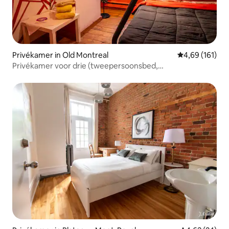
Privékamer in Old Montreal
Gemiddelde beo
4,69 (161)
Privékamer voor drie (tweepersoonsbed,
eenpersoonsbed erbovenop)