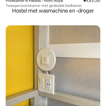
Privékamer in Plateau - Mont-Royal
Gemiddelde be
4,63 (24)
Tweepersoonskamer met gedeelde badkamer
Hostel met wasmachine en -droger