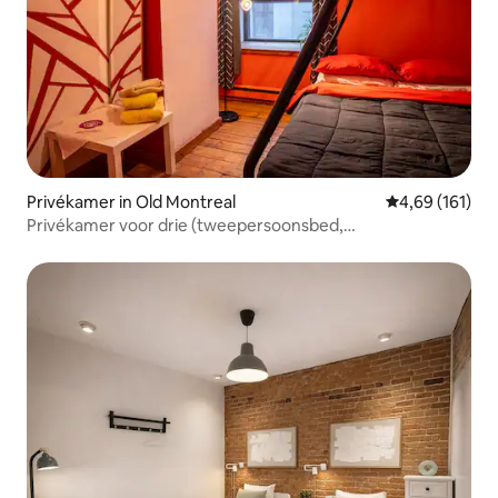
Privékamer in Old Montreal
Gemiddelde beo
4,69 (161)
Privékamer voor drie (tweepersoonsbed,
eenpersoonsbed erbovenop)