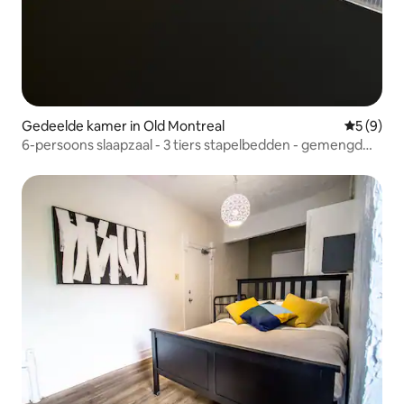
Gedeelde kamer in Old Montreal
Gemiddeld
5 (9)
6-persoons slaapzaal - 3 tiers stapelbedden - gemengd
geslacht