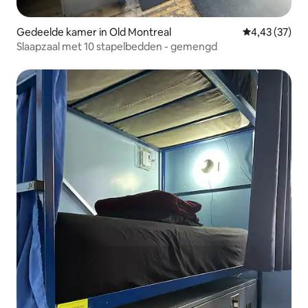
Gedeelde kamer in Old Montreal
Gemiddelde be
4,43 (37)
Slaapzaal met 10 stapelbedden - gemengd