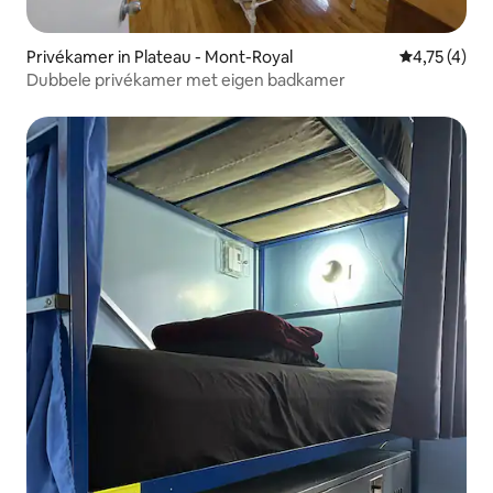
Privékamer in Plateau - Mont-Royal
Gemiddelde 
4,75 (4)
Dubbele privékamer met eigen badkamer