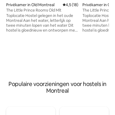
Privékamer in Old Montreal
Gemiddelde beoordeling van 4
4,5 (18)
Privékamer in Old
The Little Prince Rooms Old Mlt
The Little Prince
Toplocatie Hostel gelegen in het oude
Toplocatie Hostel
Montreal Aan het water, letterlijk op
Montreal Aan het water, letterlijk op
twee minuten lopen van het water Dit
twee minuten lopen
hostel is gloednieuw en ontworpen met
hostel is gloedni
elegantie en smaak Geniet van een
elegantie en smaak Geniet van 
kopje koffie en een gebak met de
kopje koffie en e
koffiebar beneden met lokale producten
koffiebar beneden
Populaire voorzieningen voor hostels in
Montreal