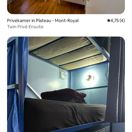
Privékamer in Plateau - Mont-Royal
Gemiddelde 
4,75 (4)
Twin Privé Ensuite