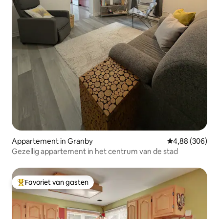
Appartement in Granby
Gemiddelde beo
4,88 (306)
Gezellig appartement in het centrum van de stad
Favoriet van gasten
Topfavoriet van gasten