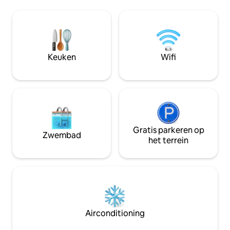
heuvel en het wat
op je gemak voelt ➳ Grote tuin om je
rijafstand naar C
kinderen te laten spelen ➳ Houten open
Bromont. 15 minut
haard en open haard ➳ Spa die het hele
Granby zoo. Er zijn
jaar door toegankelijk is! ➳ Elektrische
bubbelbaden besch
autolader bij het dichtstbijzijnde
22.00 uur en een verwarmd gezouten
benzinestation Shell (6 minuten rijden)
Keuken
Wifi
zwembad van 1 jun
Gratis parkeren op
Zwembad
het terrein
Airconditioning