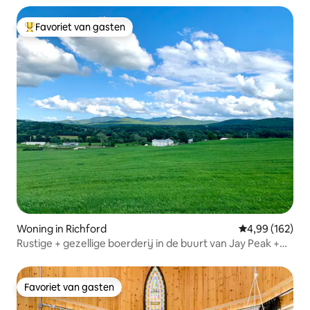
Favoriet van gasten
Topfavoriet van gasten
Woning in Richford
Gemiddelde beo
4,99 (162)
Rustige + gezellige boerderij in de buurt van Jay Peak +
Sutton
Favoriet van gasten
Favoriet van gasten