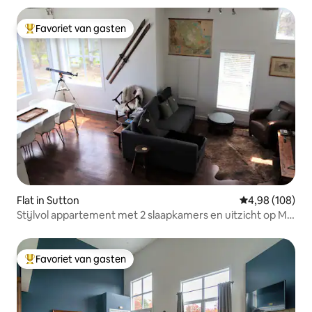
Favoriet van gasten
Topfavoriet van gasten
Flat in Sutton
Gemiddelde beo
4,98 (108)
Stijlvol appartement met 2 slaapkamers en uitzicht op Mt
Sutton
Favoriet van gasten
Topfavoriet van gasten