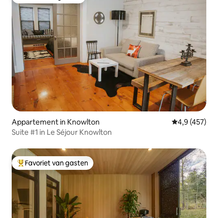
Favoriet van gasten
Appartement in Knowlton
Gemiddelde be
4,9 (457)
Suite #1 in Le Séjour Knowlton
Favoriet van gasten
Topfavoriet van gasten