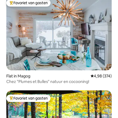
Favoriet van gasten
Topfavoriet van gasten
Flat in Magog
Gemiddelde beo
4,98 (374)
Chez "Plumes et Bulles" natuur en cocooning!
Favoriet van gasten
Topfavoriet van gasten