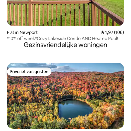
Flat in Newport
Gemiddelde beo
4,97 (106)
*10% off week*Cozy Lakeside Condo AND Heated Pool!
Gezinsvriendelijke woningen
Favoriet van gasten
Favoriet van gasten