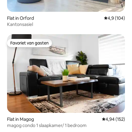
Flat in Orford
Gemiddelde be
4,9 (104)
Kantonsasiel
Favoriet van gasten
Favoriet van gasten
Flat in Magog
Gemiddelde beo
4,94 (152)
magog condo 1 slaapkamer/ 1 bedroom