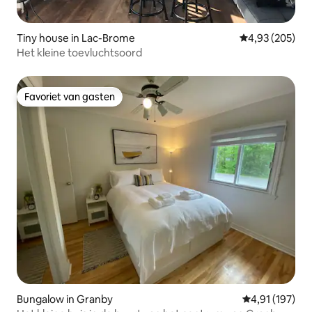
Tiny house in Lac-Brome
Gemiddelde beo
4,93 (205)
Het kleine toevluchtsoord
Favoriet van gasten
Favoriet van gasten
Bungalow in Granby
Gemiddelde beo
4,91 (197)