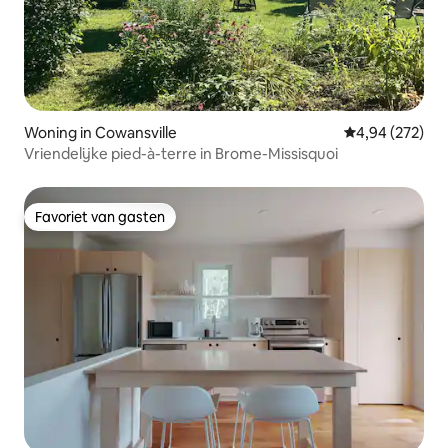
Woning in Cowansville
Gemiddelde beo
4,94 (272)
Vriendelijke pied-à-terre in Brome-Missisquoi
Favoriet van gasten
Favoriet van gasten