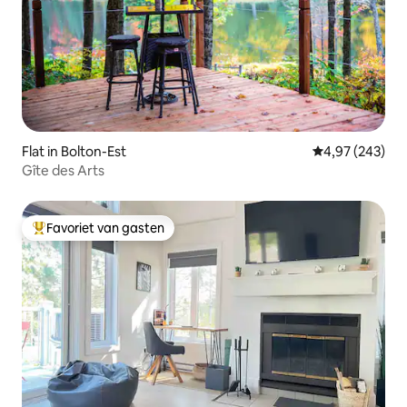
Flat in Bolton-Est
Gemiddelde beo
4,97 (243)
Gîte des Arts
Favoriet van gasten
Topfavoriet van gasten