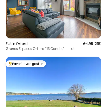
Flat in Orford
Gemiddelde beo
4,95 (215)
Grands Espaces Orford 113 Condo / chalet
Favoriet van gasten
Topfavoriet van gasten