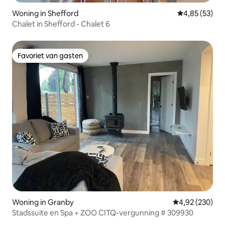
Woning in Shefford
Gemiddelde be
4,85 (53)
Chalet in Shefford - Chalet 6
Favoriet van gasten
Favoriet van gasten
Woning in Granby
Gemiddelde beo
4,92 (230)
Stadssuite en Spa + ZOO CITQ-vergunning # 309930