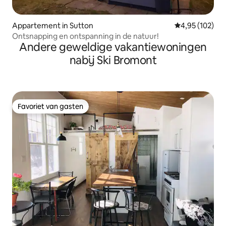
Appartement in Sutton
Gemiddelde beo
4,95 (102)
Ontsnapping en ontspanning in de natuur!
Andere geweldige vakantiewoningen
nabij Ski Bromont
Favoriet van gasten
Favoriet van gasten