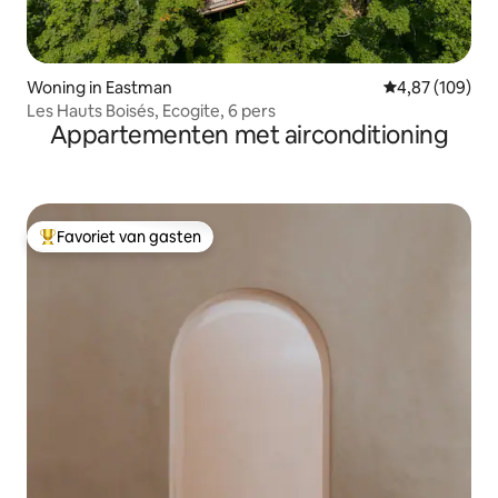
Woning in Eastman
Gemiddelde beo
4,87 (109)
Les Hauts Boisés, Ecogite, 6 pers
Appartementen met airconditioning
Favoriet van gasten
Topfavoriet van gasten