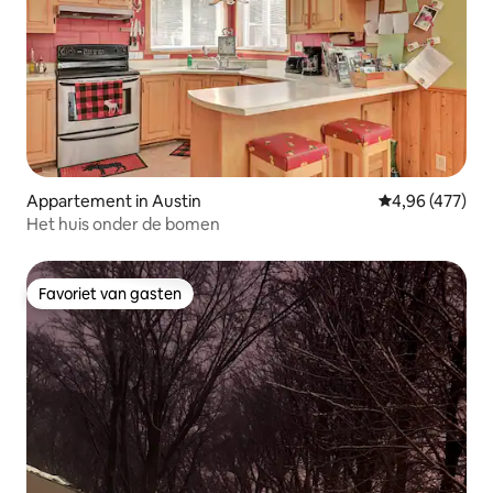
Appartement in Austin
Gemiddelde beo
4,96 (477)
Het huis onder de bomen
Favoriet van gasten
Favoriet van gasten