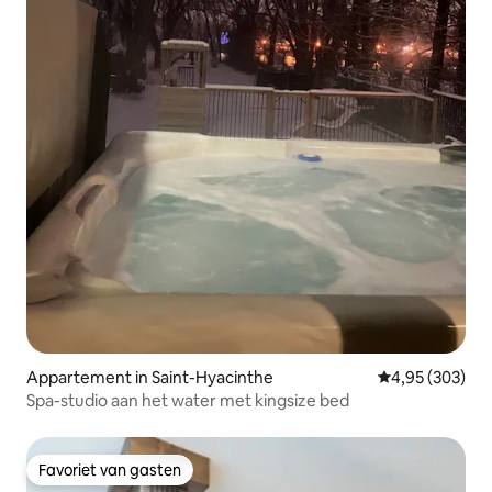
Appartement in Saint-Hyacinthe
Gemiddelde beo
4,95 (303)
Spa-studio aan het water met kingsize bed
Favoriet van gasten
Favoriet van gasten