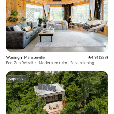
Woning in Mansonville
Gemiddelde beo
4,91 (383)
Eco-Zen Retraite - Modern en ruim - 2e verdieping
Superhost
Superhost