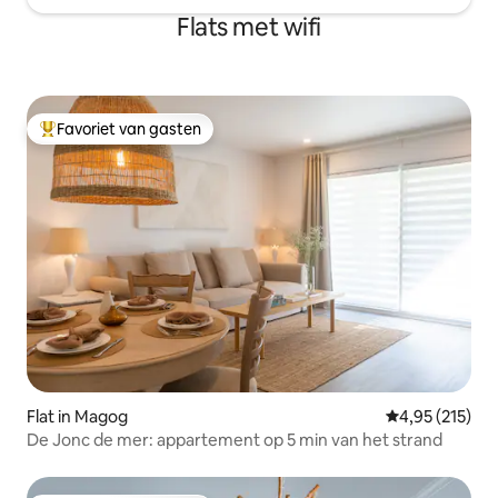
Flats met wifi
Favoriet van gasten
Topfavoriet van gasten
Flat in Magog
Gemiddelde beo
4,95 (215)
De Jonc de mer: appartement op 5 min van het strand