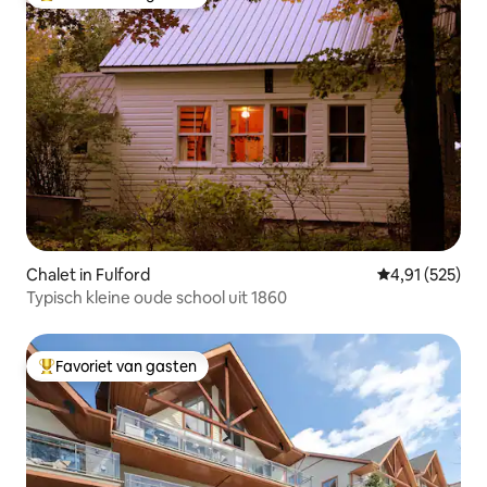
Topfavoriet van gasten
Chalet in Fulford
Gemiddelde beo
4,91 (525)
Typisch kleine oude school uit 1860
Favoriet van gasten
Topfavoriet van gasten