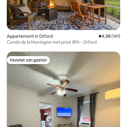
Appartement in Orford
Gemiddelde beo
4,98 (141)
Condo de la Montagne met privé SPA - Orford
Favoriet van gasten
Favoriet van gasten