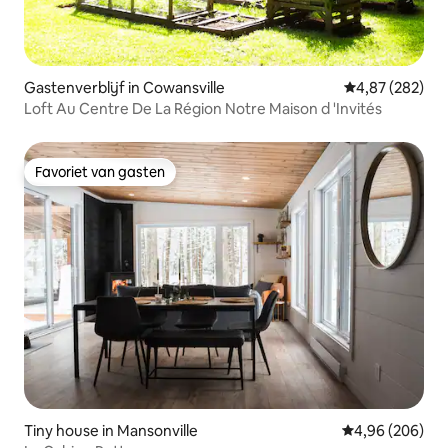
Gastenverblijf in Cowansville
Gemiddelde beo
4,87 (282)
Loft Au Centre De La Région Notre Maison d 'Invités
Favoriet van gasten
Favoriet van gasten
Tiny house in Mansonville
Gemiddelde beo
4,96 (206)