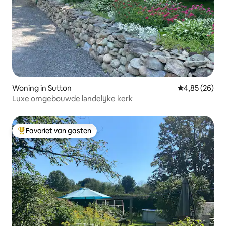
Woning in Sutton
Gemiddelde be
4,85 (26)
Luxe omgebouwde landelijke kerk
Favoriet van gasten
Topfavoriet van gasten