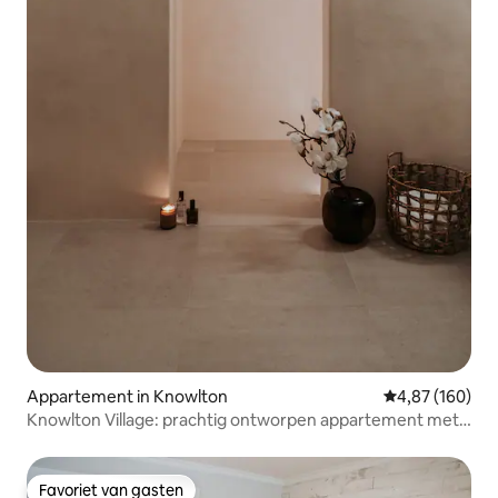
Appartement in Knowlton
Gemiddelde beo
4,87 (160)
Knowlton Village: prachtig ontworpen appartement met 2
slaapkamers
Favoriet van gasten