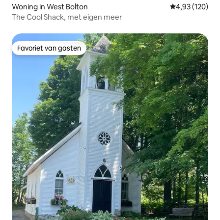
Woning in West Bolton
Gemiddelde beo
4,93 (120)
The Cool Shack, met eigen meer
Favoriet van gasten
Favoriet van gasten