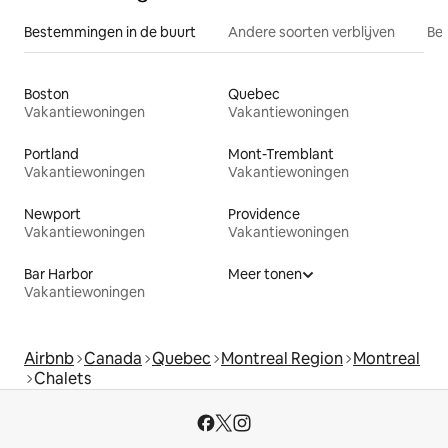
Bestemmingen in de buurt
Andere soorten verblijven
Bes
Boston
Quebec
Vakantiewoningen
Vakantiewoningen
Portland
Mont-Tremblant
Vakantiewoningen
Vakantiewoningen
Newport
Providence
Vakantiewoningen
Vakantiewoningen
Bar Harbor
Meer tonen
Vakantiewoningen
Airbnb
Canada
Quebec
Montreal Region
Montreal
Chalets