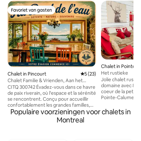
Favoriet van gasten
Favoriet van gasten
Chalet in Pointe-
Het rustieke
Chalet in Pincourt
Gemiddelde beoordeling van
5 (23)
Jolie chalet rustiq
Chalet Familie & Vrienden, Aan het
domaine avec 8 aut
water Kajak Parking
CITQ 300742 Évadez-vous dans ce havre
coeur de la petite
de paix riverain, où l'espace et la sérénité
Pointe-Calumet. Id
se rencontrent. Conçu pour accueillir
famille! NOUVEAUX CETTE ANNÉE:
confortablement les grandes familles,
LOCATION DE KAY
Populaire voorzieningen voor chalets in
ce chalet spacieux offre un cadre
voile Sansoucy) ***Attention! Il est
idyllique pour se retrouver sans jamais se
Montreal
possible d'accéder 
sentir à l’étroit. Profitez d'un intérieur
risques et périls. *** Les photos son
complet comprenant 4 chambres
douillettes et 3 salles de bain, ainsi que
d'une vue imprenable sur le lac. À