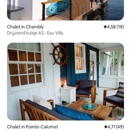
Chalet in Chambly
Gemiddelde be
4,58 (19)
Drijvend huisje #2 - Eau Villa
Chalet in Pointe-Calumet
Gemiddelde b
4,71 (49)