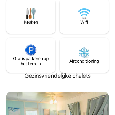
l'extérieur, l'aventure vous attend :
explorez les eaux calmes avec nos 6
kayaks et 2 paddles.
Keuken
Wifi
Gratis parkeren op
Airconditioning
het terrein
Gezinsvriendelijke chalets