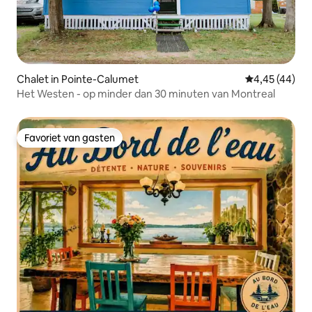
Chalet in Pointe-Calumet
Gemiddelde be
4,45 (44)
Het Westen - op minder dan 30 minuten van Montreal
Favoriet van gasten
Favoriet van gasten