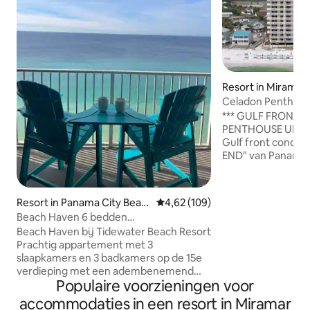
Resort in Miramar
Celadon Penthouse
#2309
*** GULF FRONT***
PENTHOUSE UITZIC
Gulf front condo
END" van Panama 
prachtige accomm
mastersuites met 
een 3e slaapkame
Resort in Panama City Beac
Gemiddelde beoordeling van 4,6
4,62 (109)
tweepersoonsbedd
h
Beach Haven 6 bedden
badkamers. Met 14
2br+stapelbedkamer 3 badkamers aan
Beach Haven bij Tidewater Beach Resort
dit de grootste p
de oceaan
Prachtig appartement met 3
en gelegen in de 
slaapkamers en 3 badkamers op de 15e
van de 23e verdie
verdieping met een adembenemend
STRANDSTOELEN m
Populaire voorzieningen voor
uitzicht op de zonsondergang aan de
bij je verblijf inb
oceaan. Geniet van directe toegang tot
ANDEREN zoals de
accommodaties in een resort in Miramar