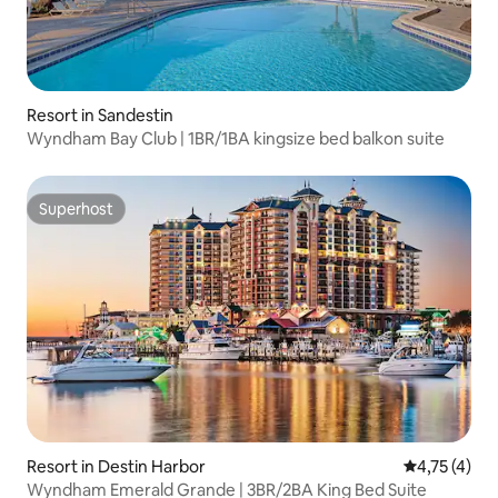
Resort in Sandestin
Wyndham Bay Club | 1BR/1BA kingsize bed balkon suite
Superhost
Superhost
Resort in Destin Harbor
Gemiddelde 
4,75 (4)
Wyndham Emerald Grande | 3BR/2BA King Bed Suite