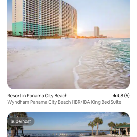
Resort in Panama City Beach
Gemiddelde 
4,8 (5)
Wyndham Panama City Beach |1BR/1BA King Bed Suite
Superhost
Superhost