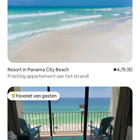
Resort in Panama City Beach
Gemiddelde b
4,75 (8)
Prachtig appartement aan het strand!
Favoriet van gasten
Topfavoriet van gasten