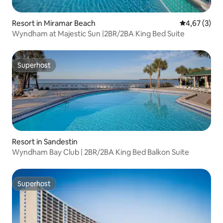
Resort in Miramar Beach
Gemiddelde b
4,67 (3)
Wyndham at Majestic Sun |2BR/2BA King Bed Suite
Superhost
Superhost
Resort in Sandestin
Wyndham Bay Club | 2BR/2BA King Bed Balkon Suite
Superhost
Superhost