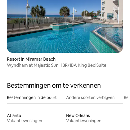
Resort in Miramar Beach
Wyndham at Majestic Sun |1BR/1BA King Bed Suite
Bestemmingen om te verkennen
Bestemmingen in de buurt
Andere soorten verblijven
Bes
Atlanta
New Orleans
Vakantiewoningen
Vakantiewoningen