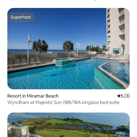
Superhost
Superhost
Resort in Miramar Beach
Gemiddeld
5 (3)
Wyndham at Majestic Sun |1BR/1BA kingsize bed suite