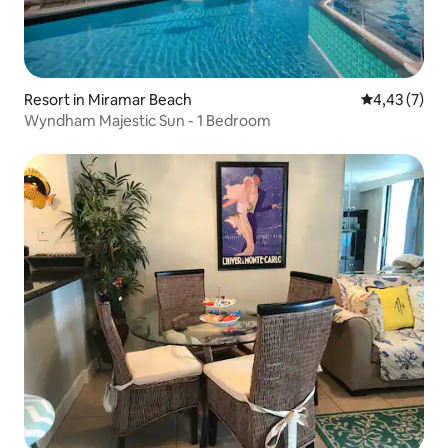
Resort in Miramar Beach
Gemiddelde b
4,43 (7)
Wyndham Majestic Sun - 1 Bedroom