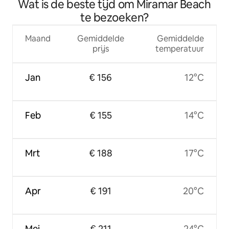
Wat is de beste tijd om Miramar Beach
bedden/privéstrand
te bezoeken?
Maand
Gemiddelde
Gemiddelde
prijs
temperatuur
Jan
€ 156
12°C
Feb
€ 155
14°C
Mrt
€ 188
17°C
Apr
€ 191
20°C
Mei
€ 211
24°C