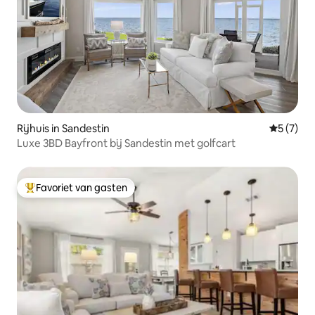
Rijhuis in Sandestin
Gemiddeld
5 (7)
Luxe 3BD Bayfront bij Sandestin met golfcart
Favoriet van gasten
Topfavoriet van gasten