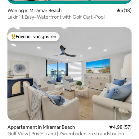
Woning in Miramar Beach
Gemiddelde
5 (18)
Lakin’ It Easy~Waterfront with Golf Cart~Pool
Favoriet van gasten
Topfavoriet van gasten
Appartement in Miramar Beach
Gemiddelde be
4,98 (57)
Gulf View | Privéstrand | Zwembaden en strandstoelen