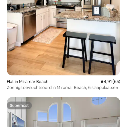
Flat in Miramar Beach
Gemiddelde be
4,91 (65)
Zonnig toevluchtsoord in Miramar Beach, 6 slaapplaatsen
Superhost
Superhost