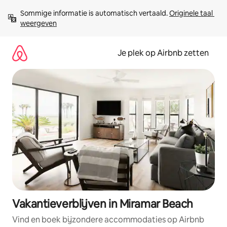
Ga
Sommige informatie is automatisch vertaald. 
Originele taal 
direct
weergeven
naar
inhoud
Je plek op Airbnb zetten
Vakantieverblijven in Miramar Beach
Vind en boek bijzondere accommodaties op Airbnb