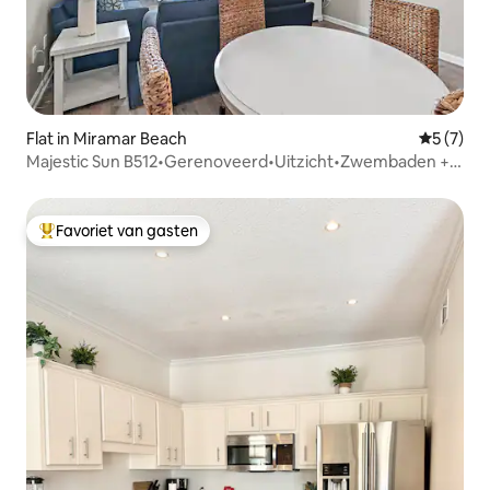
Flat in Miramar Beach
Gemiddeld
5 (7)
Majestic Sun B512•Gerenoveerd•Uitzicht•Zwembaden +
bubbelbaden
Favoriet van gasten
Topfavoriet van gasten