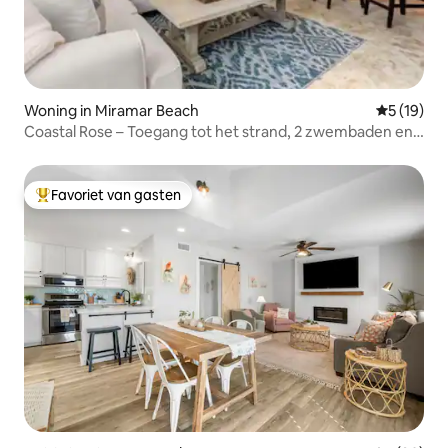
Woning in Miramar Beach
Gemiddelde
5 (19)
Coastal Rose – Toegang tot het strand, 2 zwembaden en
golfkarretjes
Favoriet van gasten
Topfavoriet van gasten