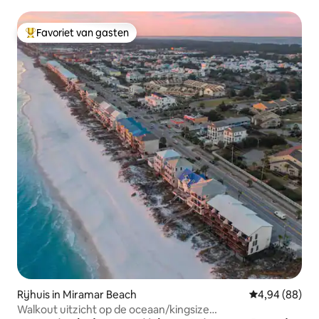
Favoriet van gasten
Topfavoriet van gasten
Rijhuis in Miramar Beach
Gemiddelde be
4,94 (88)
Walkout uitzicht op de oceaan/kingsize