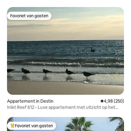
Favoriet van gasten
Favoriet van gasten
Appartement in Destin
Gemiddelde beo
4,98 (250)
Inlet Reef 612 - Luxe appartement met uitzicht op het
strand in Destin
Favoriet van gasten
Topfavoriet van gasten