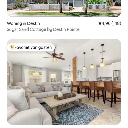
Woning in Destin
Gemiddelde beo
4,96 (148)
Sugar Sand Cottage bij Destin Pointe
Favoriet van gasten
Topfavoriet van gasten