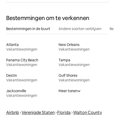
Bestemmingen om te verkennen
Bestemmingen in de buurt
Andere soorten verblijven
Bes
Atlanta
New Orleans
Vakantiewoningen
Vakantiewoningen
Panama City Beach
Tampa
Vakantiewoningen
Vakantiewoningen
Destin
Gulf Shores
Vakantiewoningen
Vakantiewoningen
Jacksonville
Meer tonen
Vakantiewoningen
Airbnb
Verenigde Staten
Florida
Walton County