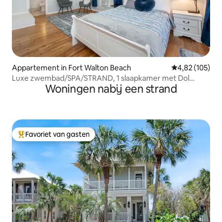
Appartement in Fort Walton Beach
Gemiddelde beo
4,82 (105)
Luxe zwembad/SPA/STRAND, 1 slaapkamer met Dol
Woningen nabij een strand
uitzicht, volledige keuken
Favoriet van gasten
Topfavoriet van gasten