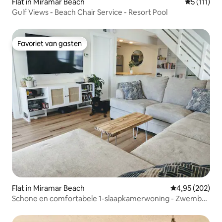
Flat in Miramar Beach
Gemiddelde
5 (111)
Gulf Views - Beach Chair Service - Resort Pool
Favoriet van gasten
Favoriet van gasten
Flat in Miramar Beach
Gemiddelde beo
4,95 (202)
Schone en comfortabele 1-slaapkamerwoning - Zwembad
en omheind strand