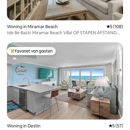
Woning in Miramar Beach
Gemiddelde 
5 (108)
Isle Be Back! Miramar Beach Villa! OP STAPEN AFSTAND
VAN HET STRAND!
Favoriet van gasten
Topfavoriet van gasten
Woning in Destin
Gemiddelde
5 (57)