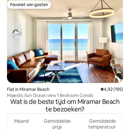
Favoriet van gasten
Favoriet van gasten
Flat in Miramar Beach
Gemiddelde beo
4,92 (195)
Majestic Sun Ocean view 1 Bedroom Condo
Wat is de beste tijd om Miramar Beach
te bezoeken?
Maand
Gemiddelde
Gemiddelde
prijs
temperatuur