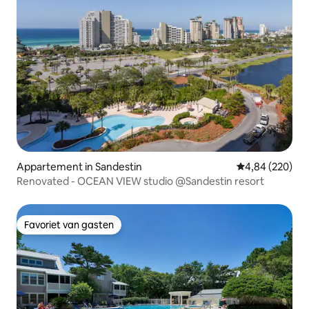
Appartement in Sandestin
Gemiddelde beo
4,84 (220)
Renovated - OCEAN VIEW studio @Sandestin resort
Favoriet van gasten
Favoriet van gasten