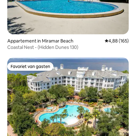
Appartement in Miramar Beach
Gemiddelde beo
4,88 (165)
Coastal Nest - (Hidden Dunes 130)
Favoriet van gasten
Favoriet van gasten