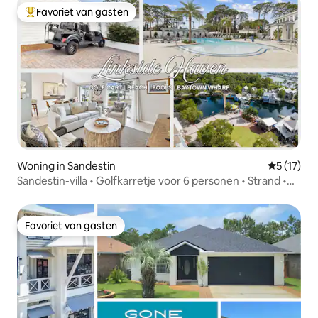
Favoriet van gasten
Topfavoriet van gasten
Woning in Sandestin
Gemiddeld
5 (17)
Sandestin-villa • Golfkarretje voor 6 personen • Strand •
Baytowne • Zwembad
Favoriet van gasten
Favoriet van gasten