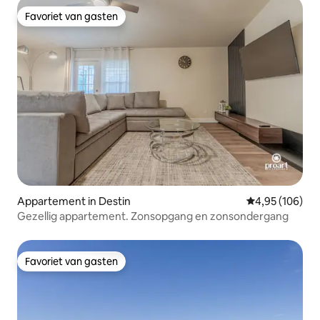
Favoriet van gasten
Favoriet van gasten
Appartement in Destin
Gemiddelde beo
4,95 (106)
Gezellig appartement. Zonsopgang en zonsondergang
Favoriet van gasten
Favoriet van gasten