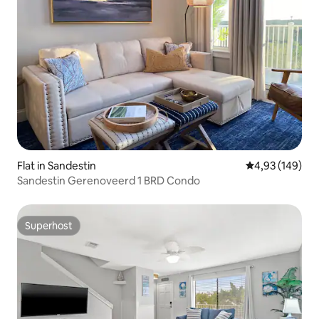
Flat in Sandestin
Gemiddelde beo
4,93 (149)
Sandestin Gerenoveerd 1 BRD Condo
Superhost
Superhost