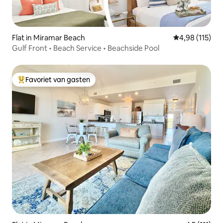
Flat in Miramar Beach
Gemiddelde beo
4,98 (115)
Gulf Front • Beach Service • Beachside Pool
Favoriet van gasten
Topfavoriet van gasten