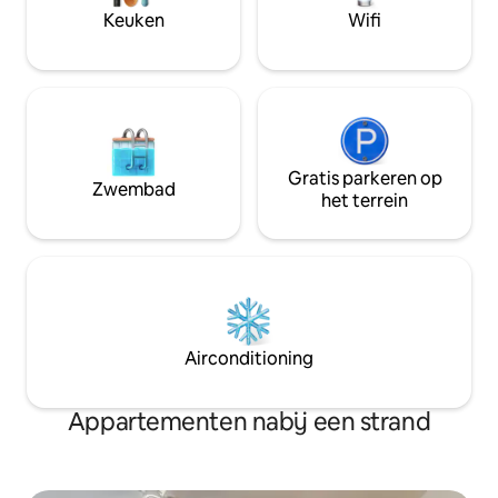
golfkarretjes moeten binnen vijf dagen
Keuken
Wifi
na het reserveren worden ondertekend.
Moet meer dan 25jaar oud zijn om te
boeken en aanwezig te zijn voor een
verblijf
Gratis parkeren op
Zwembad
het terrein
Airconditioning
Appartementen nabij een strand