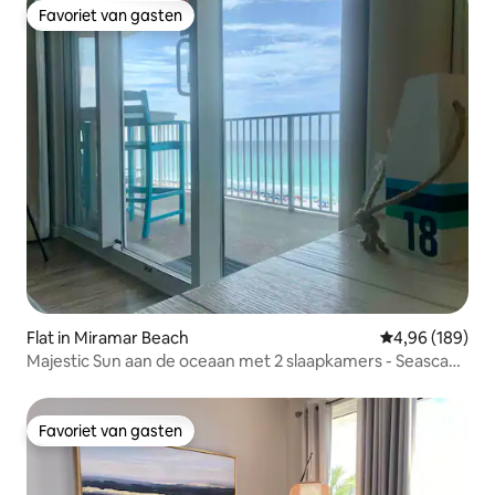
Favoriet van gasten
Favoriet van gasten
Flat in Miramar Beach
Gemiddelde beo
4,96 (189)
Majestic Sun aan de oceaan met 2 slaapkamers - Seascape
Golf Resort
Favoriet van gasten
Favoriet van gasten