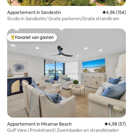
Appartement in Sandestin
Gemiddelde beo
4,96 (154)
Studio in Sandestin/ Gratis parkeren/Gratis strandtram
Favoriet van gasten
Topfavoriet van gasten
Appartement in Miramar Beach
Gemiddelde be
4,98 (57)
Gulf View | Privéstrand | Zwembaden en strandstoelen