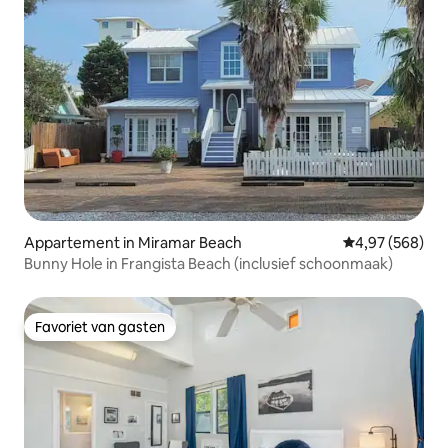
Appartement in Miramar Beach
Gemiddelde beo
4,97 (568)
Bunny Hole in Frangista Beach (inclusief schoonmaak)
Favoriet van gasten
Favoriet van gasten