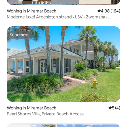
Woning in Miramar Beach
Gemiddelde beo
4,98 (164)
Moderne luxe! Afgesloten strand • LSV • Zwemspa •
Fitnessruimte
Superhost
Superhost
Woning in Miramar Beach
Gemiddeld
5 (4)
Pearl Shores Villa, Private Beach Access