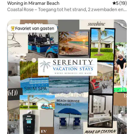
Woning in Miramar Beach
Gemiddelde
5 (19)
Coastal Rose – Toegang tot het strand, 2 zwembaden en
golfkarretjes
Favoriet van gasten
Topfavoriet van gasten