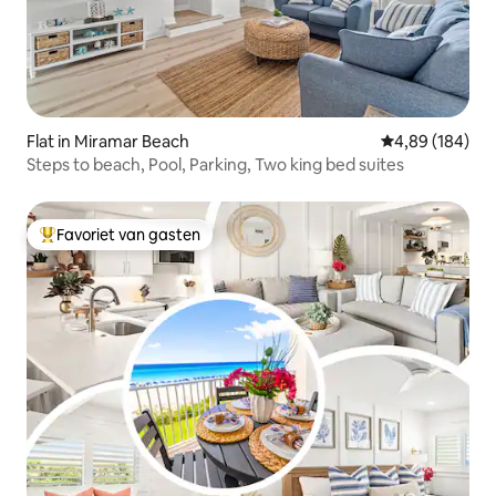
Flat in Miramar Beach
Gemiddelde beo
4,89 (184)
Steps to beach, Pool, Parking, Two king bed suites
Favoriet van gasten
Topfavoriet van gasten