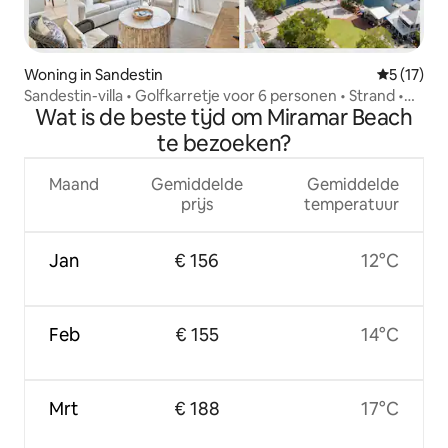
Woning in Sandestin
Gemiddeld
5 (17)
Sandestin-villa • Golfkarretje voor 6 personen • Strand •
Wat is de beste tijd om Miramar Beach
Baytowne • Zwembad
te bezoeken?
Maand
Gemiddelde
Gemiddelde
prijs
temperatuur
Jan
€ 156
12°C
Feb
€ 155
14°C
Mrt
€ 188
17°C