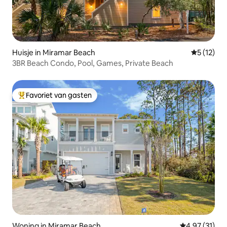
Huisje in Miramar Beach
Gemiddeld
5 (12)
3BR Beach Condo, Pool, Games, Private Beach
Favoriet van gasten
Topfavoriet van gasten
Woning in Miramar Beach
Gemiddelde be
4,97 (31)