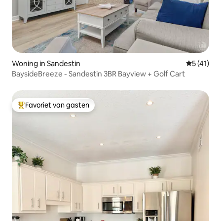
Woning in Sandestin
Gemiddeld
5 (41)
BaysideBreeze - Sandestin 3BR Bayview + Golf Cart
Favoriet van gasten
Topfavoriet van gasten