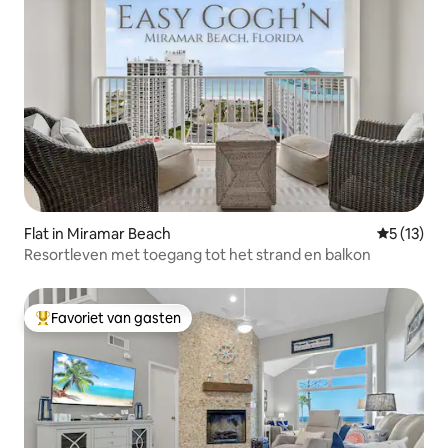
Flat in Miramar Beach
Gemiddeld
5 (13)
Resortleven met toegang tot het strand en balkon
Favoriet van gasten
Topfavoriet van gasten