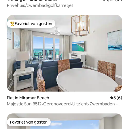
Privéhuis/zwembad/golfkarretje!
Favoriet van gasten
Topfavoriet van gasten
Flat in Miramar Beach
Gemiddeld
5 (6)
Majestic Sun B512•Gerenoveerd•Uitzicht•Zwembaden +
bubbelbaden
Favoriet van gasten
Favoriet van gasten