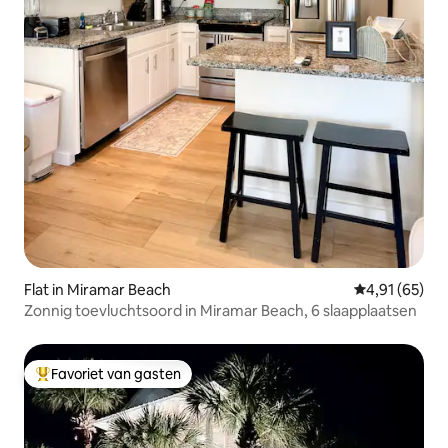
Flat in Miramar Beach
Gemiddelde be
4,91 (65)
Zonnig toevluchtsoord in Miramar Beach, 6 slaapplaatsen
Favoriet van gasten
Topfavoriet van gasten