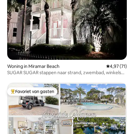
Woning in Miramar Beach
Gemiddelde be
4,97 (71)
SUGAR SUGAR stappen naar strand, zwembad, winkels
en eetgelegenheden!
Favoriet van gasten
Topfavoriet van gasten