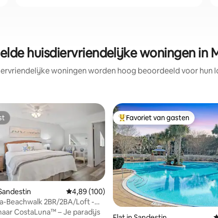
lde huisdiervriendelijke woningen in
iervriendelijke woningen worden hoog beoordeeld voor hun lo
st
Favoriet van gasten
st
Topfavoriet van gasten
 Sandestin
Gemiddelde beoordeling van 4,89 op 5, 100 r
4,89 (100)
a-Beachwalk 2BR/2BA/Loft -
het strand!
aar CostaLuna™ – Je paradijs
Flat in Sandestin
G