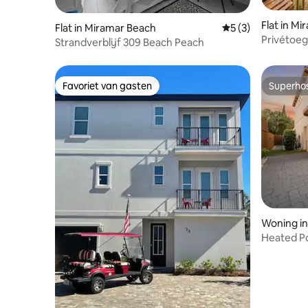
Flat in M
Flat in Miramar Beach
Gemiddelde beoord
5 (3)
Privétoe
Strandverblijf 309 Beach Peach
Favoriet van gasten
Superho
Favoriet van gasten
Superho
Woning in
Heated Po
OK~EV Ch