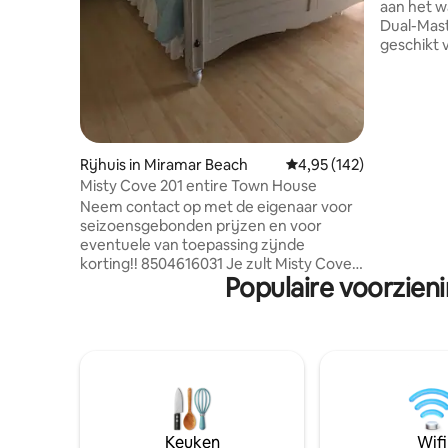
aan het w
Dual-Mast
geschikt 
over een 
zes zitpl
Beachwalk 
de meest 
gemeensch
met een g
Rijhuis in Miramar Beach
Gemiddelde beoordeling
4,95 (142)
naar het 
Misty Cove 201 entire Town House
resortvoo
Neem contact op met de eigenaar voor
privéstra
seizoensgebonden prijzen en voor
tennisbaa
eventuele van toepassing zijnde
winkels 
korting!! 8504616031 Je zult Misty Cove
Grand Bou
Populaire voorzien
201 absoluut geweldig vinden! Dit
perfecte 
prachtige, rustige herenhuis wordt
beheerd en wordt vaak gebruikt door de
eigenaar. Misty Cove is
huisdiervriendelijk Een kleine toeslag
voor huisdieren is van toepassing, neem
gewoon contact op met de eigenaar met
je gegevens. Een korte wandeling van 4
blokken brengt je naar het gratis
Keuken
Wifi