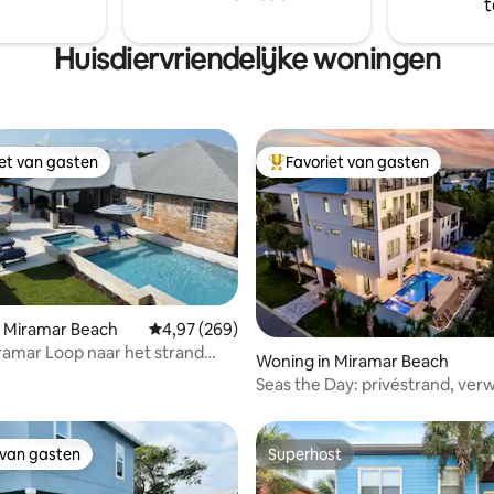
t
Huisdiervriendelijke woningen
iet van gasten
Favoriet van gasten
iet van gasten
Topfavoriet van gasten
n Miramar Beach
Gemiddelde beoordeling van 4,97 op 5, 269 r
4,97 (269)
ramar Loop naar het strand
eling van 5 op 5, 4 recensies
Woning in Miramar Beach
riendelijk
Seas the Day: privéstrand, ve
zwembad, golfkar
 van gasten
Superhost
 van gasten
Superhost