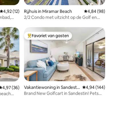
ecensies
Gemiddelde beoordeling van 4,92 op 5, 12 recensies
4,92 (12)
Rijhuis in Miramar Beach
Gemiddelde beoordelin
4,84 (98)
embad,
2/2 Condo met uitzicht op de Golf en
zwembad. 2 minuten lopen naar het
strand.
Favoriet van gasten
Topfavoriet van gasten
Vakantiewoning in Sandesti
Gemiddelde beoordeling
4,94 (144)
Gemiddelde beoordeling van 4,97 op 5, 36 recensies
4,97 (36)
ecensies
n
Brand New Golfcart in Sandestin! Pets
 beach
Welcome