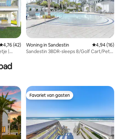
Gemiddelde beoordeling van 4,76 op 5, 42 recensies
4,76 (42)
Woning in Sandestin
Gemiddelde beoordelin
4,94 (16)
tje |
Sandestin 3BDR-sleeps 8/Golf Cart/Pet
ecensies
/Pool/Beach
mbad
Favoriet van gasten
Favoriet van gasten