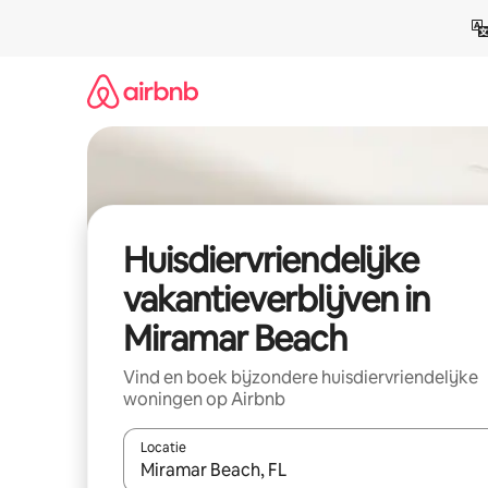
Ga
direct
naar
inhoud
Huisdiervriendelijke
vakantieverblijven in
Miramar Beach
Vind en boek bijzondere huisdiervriendelijke
woningen op Airbnb
Locatie
Wanneer er resultaten beschikbaar zijn, maak je 