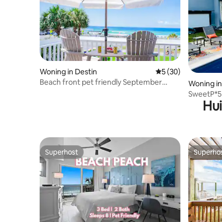
Woning in Destin
Gemiddelde beoorde
5 (30)
Beach front pet friendly September
Woning i
discount posted
SweetP*
Hui
*Privézw
*Buitenth
Superhost
Superho
Superhost
Superho