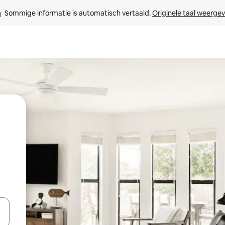
Sommige informatie is automatisch vertaald. 
Originele taal weerge
een keuze met je de pijltjestoetsen omhoog en omlaag, óf door te tikk