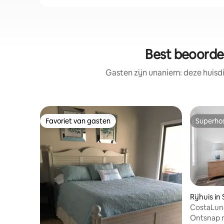
Best beoordee
Gasten zijn unaniem: deze huisd
Favoriet van gasten
Superho
Favoriet van gasten
Superho
Rijhuis in
CostaLun
Kar naar 
Ontsnap n