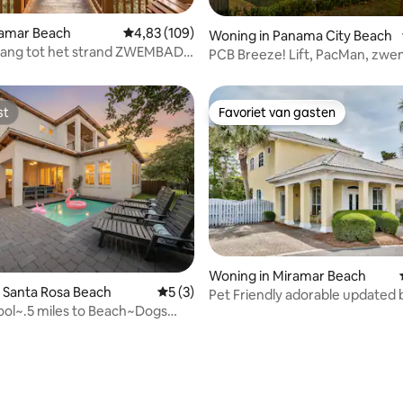
iramar Beach
Gemiddelde beoordeling van 4,83 op 5, 109 r
4,83 (109)
Woning in Panama City Beach
eling van 5 op 5, 3 recensies
gang tot het strand ZWEMBAD
PCB Breeze! Lift, PacMan, zw
huisdieren Ja Nee Trap
grill, strand
st
Favoriet van gasten
st
Favoriet van gasten
Woning in Miramar Beach
 Santa Rosa Beach
Gemiddelde beoordeling van 5 op 5, 3 r
5 (3)
Pet Friendly adorable updated
ol~.5 miles to Beach~Dogs
bungalow!
arger