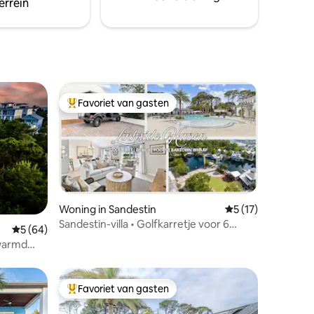
errein
Favoriet van gasten
Topfavoriet van gasten
ecensies
Woning in Sandestin
Gemiddelde beoord
5 (17)
Sandestin-villa • Golfkarretje voor 6
Gemiddelde beoordeling van 5 op 5, 64 recensies
5 (64)
personen • Strand • Baytowne •
rwarmd
Zwembad
Favoriet van gasten
Topfavoriet van gasten