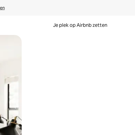
ven
Je plek op Airbnb zetten
en of swipen.