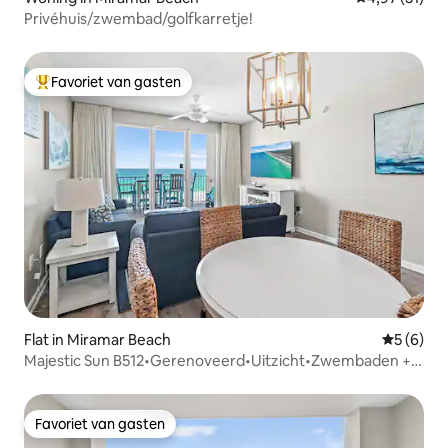
Privéhuis/zwembad/golfkarretje!
Favoriet van gasten
Topfavoriet van gasten
Flat in Miramar Beach
Gemiddeld
5 (6)
Majestic Sun B512•Gerenoveerd•Uitzicht•Zwembaden +
bubbelbaden
Favoriet van gasten
Favoriet van gasten