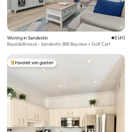
Woning in Sandestin
Gemiddeld
5 (41)
BaysideBreeze - Sandestin 3BR Bayview + Golf Cart
Favoriet van gasten
Topfavoriet van gasten