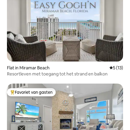
Flat in Miramar Beach
Gemiddeld
5 (13)
Resortleven met toegang tot het strand en balkon
Favoriet van gasten
Topfavoriet van gasten