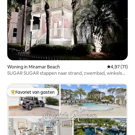
Woning in Miramar Beach
Gemiddelde be
4,97 (71)
SUGAR SUGAR stappen naar strand, zwembad, winkels
en eetgelegenheden!
Favoriet van gasten
Topfavoriet van gasten