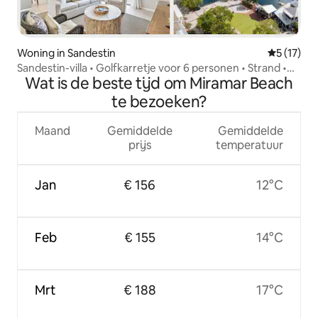
Woning in Sandestin
Gemiddeld
5 (17)
Sandestin-villa • Golfkarretje voor 6 personen • Strand •
Wat is de beste tijd om Miramar Beach
Baytowne • Zwembad
te bezoeken?
Maand
Gemiddelde
Gemiddelde
prijs
temperatuur
Jan
€ 156
12°C
Feb
€ 155
14°C
Mrt
€ 188
17°C