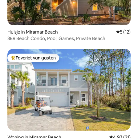
Huisje in Miramar Beach
Gemiddeld
5 (12)
3BR Beach Condo, Pool, Games, Private Beach
Favoriet van gasten
Topfavoriet van gasten
Woning in Miramar Beach
Gemiddelde be
4,97 (31)