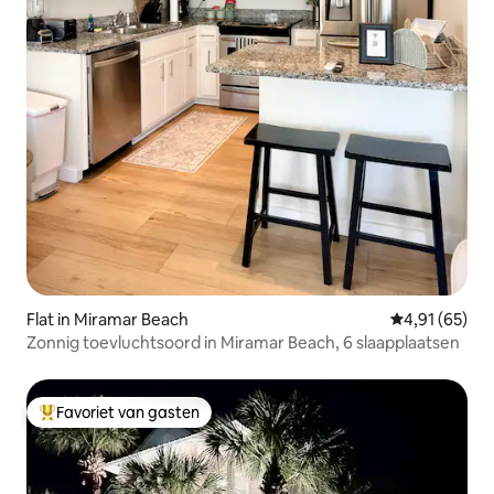
Flat in Miramar Beach
Gemiddelde be
4,91 (65)
Zonnig toevluchtsoord in Miramar Beach, 6 slaapplaatsen
Favoriet van gasten
Topfavoriet van gasten